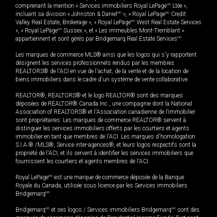
comprenant la mention « Services immobiliers Royal LePage
MD
Ltée »,
incluant sa division « Johnston & Daniel
MD
», « Royal LePage
MD
Credit
Valley Real Estate, Brokerage », « Royal LePage
MD
West Real Estate Services
», « Royal LePage
MD
Sussex », et « Les immeubles Mont-Tremblant »
appartiennent et sont gérés par Bridgemarq Real Estate Services
MD
.
Les marques de commerce MLS® ainsi que les logos qui s'y rapportent
désignent les services professionnels rendus par les membres
REALTORS® de l'ACI en vue de l'achat, de la vente et de la location de
biens immobiliers dans le cadre d'un système de vente collaborative.
REALTOR®, REALTORS® et le logo REALTOR® sont des marques
déposées de REALTOR® Canada Inc., une compagnie dont la National
Association of REALTORS® et l'Association canadienne de l’immobilier
sont propriétaires. Les marques de commerce REALTOR® servent à
distinguer les services immobiliers offerts par les courtiers et agents
immobilier en tant que membres de l'ACI. Les marques d'homologation
S.I.A.® /MLS®, Service inter-agences®, et leurs logos respectifs sont la
propriété de l'ACI, et ils servent à identifier les services immobiliers que
fournissent les courtiers et agents membres de l'ACI.
Royal LePage
MD
est une marque de commerce déposée de la Banque
Royale du Canada, utilisée sous licence par les Services immobiliers
Bridgemarq
MD
.
Bridgemarq
MD
et ses logos / Services immobiliers Bridgemarq
MD
sont des