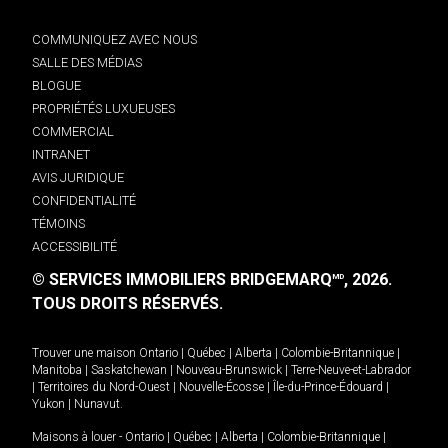
COMMUNIQUEZ AVEC NOUS
SALLE DES MÉDIAS
BLOGUE
PROPRIÉTÉS LUXUEUSES
COMMERCIAL
INTRANET
AVIS JURIDIQUE
CONFIDENTIALITÉ
TÉMOINS
ACCESSIBILITÉ
© SERVICES IMMOBILIERS BRIDGEMARQ
, 2026.
MD
TOUS DROITS RÉSERVÉS.
Trouver une maison
Ontario
|
Québec
|
Alberta
|
Colombie-Britannique
|
Manitoba
|
Saskatchewan
|
Nouveau-Brunswick
|
Terre-Neuve-et-Labrador
|
Territoires du Nord-Ouest
|
Nouvelle-Écosse
|
Île-du-Prince-Édouard
|
Yukon
|
Nunavut
.
Maisons à louer -
Ontario
|
Québec
|
Alberta
|
Colombie-Britannique
|