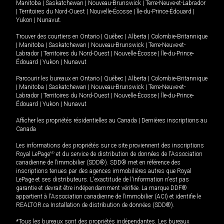
Manitoba
|
Saskatchewan
|
Nouveau-Brunswick
|
Terre-Neuve-et-Labrador
|
Territoires du Nord-Ouest
|
Nouvelle-Écosse
|
Île-du-Prince-Édouard
|
Yukon
|
Nunavut
.
Trouver des courtiers en
Ontario
|
Québec
|
Alberta
|
Colombie-Britannique
|
Manitoba
|
Saskatchewan
|
Nouveau-Brunswick
|
Terre-Neuve-et-
Labrador
|
Territoires du Nord-Ouest
|
Nouvelle-Écosse
|
Île-du-Prince-
Édouard
|
Yukon
|
Nunavut
Parcourir les bureaux en
Ontario
|
Québec
|
Alberta
|
Colombie-Britannique
|
Manitoba
|
Saskatchewan
|
Nouveau-Brunswick
|
Terre-Neuve-et-
Labrador
|
Territoires du Nord-Ouest
|
Nouvelle-Écosse
|
Île-du-Prince-
Édouard
|
Yukon
|
Nunavut
Afficher les propriétés résidentielles au Canada
|
Dernières inscriptions au
Canada
Les informations des propriétés sur ce site proviennent des inscriptions
Royal LePage
MD
et du service de distribution de données de l'Association
canadienne de l’immobilier (SDD®). SDD® met en référence des
inscriptions tenues par des agences immobilières autres que Royal
LePage et ses distributeurs. L'exactitude de l'information n'est pas
garantie et devrait être indépendamment vérifiée. La marque DDF®
appartient à l'Association canadienne de l’immobilier (ACI) et identifie le
REALTOR.ca Installation de distribution de données (SDD®).
*Tous les bureaux sont des propriétés indépendantes. Les bureaux