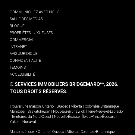
COMMUNIQUEZ AVEC NOUS
SALLE DES MÉDIAS
BLOGUE
PROPRIÉTÉS LUXUEUSES
COMMERCIAL
INTRANET
AVIS JURIDIQUE
CONFIDENTIALITÉ
TÉMOINS
ACCESSIBILITÉ
© SERVICES IMMOBILIERS BRIDGEMARQ
, 2026.
MD
TOUS DROITS RÉSERVÉS.
Trouver une maison
Ontario
|
Québec
|
Alberta
|
Colombie-Britannique
|
Manitoba
|
Saskatchewan
|
Nouveau-Brunswick
|
Terre-Neuve-et-Labrador
|
Territoires du Nord-Ouest
|
Nouvelle-Écosse
|
Île-du-Prince-Édouard
|
Yukon
|
Nunavut
.
Maisons à louer -
Ontario
|
Québec
|
Alberta
|
Colombie-Britannique
|