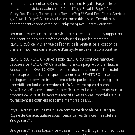
comprenant la mention « Services immobiliers Royal LePage
MD
Ltée »,
incluant sa division « Johnston & Daniel
MD
», « Royal LePage
MD
Credit
Valley Real Estate, Brokerage », « Royal LePage
MD
West Real Estate Services
», « Royal LePage
MD
Sussex », et « Les immeubles Mont-Tremblant »
appartiennent et sont gérés par Bridgemarq Real Estate Services
MD
.
Les marques de commerce MLS® ainsi que les logos qui s'y rapportent
désignent les services professionnels rendus par les membres
REALTORS® de l'ACI en vue de l'achat, de la vente et de la location de
biens immobiliers dans le cadre d'un système de vente collaborative.
REALTOR®, REALTORS® et le logo REALTOR® sont des marques
déposées de REALTOR® Canada Inc., une compagnie dont la National
Association of REALTORS® et l'Association canadienne de l’immobilier
sont propriétaires. Les marques de commerce REALTOR® servent à
distinguer les services immobiliers offerts par les courtiers et agents
immobilier en tant que membres de l'ACI. Les marques d'homologation
S.I.A.® /MLS®, Service inter-agences®, et leurs logos respectifs sont la
propriété de l'ACI, et ils servent à identifier les services immobiliers que
fournissent les courtiers et agents membres de l'ACI.
Royal LePage
MD
est une marque de commerce déposée de la Banque
Royale du Canada, utilisée sous licence par les Services immobiliers
Bridgemarq
MD
.
Bridgemarq
MD
et ses logos / Services immobiliers Bridgemarq
MD
sont des