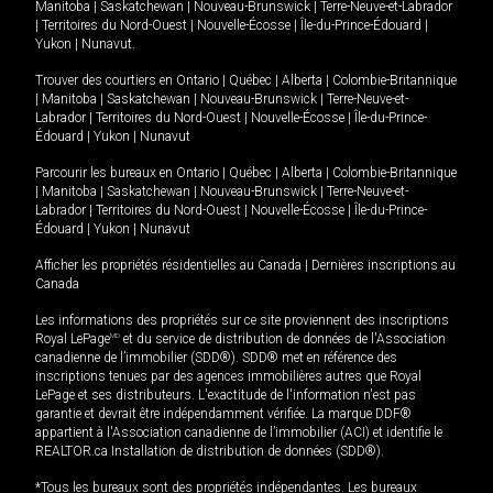
Manitoba
|
Saskatchewan
|
Nouveau-Brunswick
|
Terre-Neuve-et-Labrador
|
Territoires du Nord-Ouest
|
Nouvelle-Écosse
|
Île-du-Prince-Édouard
|
Yukon
|
Nunavut
.
Trouver des courtiers en
Ontario
|
Québec
|
Alberta
|
Colombie-Britannique
|
Manitoba
|
Saskatchewan
|
Nouveau-Brunswick
|
Terre-Neuve-et-
Labrador
|
Territoires du Nord-Ouest
|
Nouvelle-Écosse
|
Île-du-Prince-
Édouard
|
Yukon
|
Nunavut
Parcourir les bureaux en
Ontario
|
Québec
|
Alberta
|
Colombie-Britannique
|
Manitoba
|
Saskatchewan
|
Nouveau-Brunswick
|
Terre-Neuve-et-
Labrador
|
Territoires du Nord-Ouest
|
Nouvelle-Écosse
|
Île-du-Prince-
Édouard
|
Yukon
|
Nunavut
Afficher les propriétés résidentielles au Canada
|
Dernières inscriptions au
Canada
Les informations des propriétés sur ce site proviennent des inscriptions
Royal LePage
MD
et du service de distribution de données de l'Association
canadienne de l’immobilier (SDD®). SDD® met en référence des
inscriptions tenues par des agences immobilières autres que Royal
LePage et ses distributeurs. L'exactitude de l'information n'est pas
garantie et devrait être indépendamment vérifiée. La marque DDF®
appartient à l'Association canadienne de l’immobilier (ACI) et identifie le
REALTOR.ca Installation de distribution de données (SDD®).
*Tous les bureaux sont des propriétés indépendantes. Les bureaux