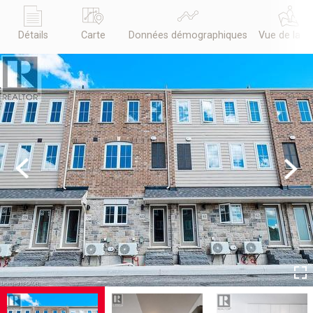
Détails
Carte
Données démographiques
Vue de la r
Previous
Next