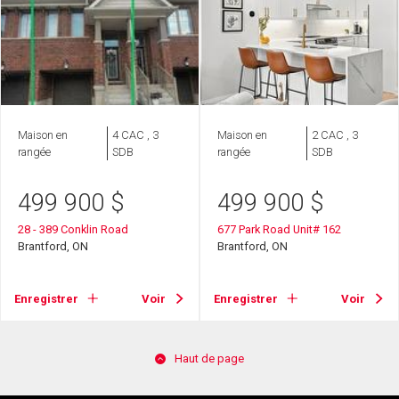
Maison en
4 CAC , 3
Maison en
2 CAC , 3
rangée
SDB
rangée
SDB
499 900
$
499 900
$
28 - 389 Conklin Road
677 Park Road Unit# 162
Brantford, ON
Brantford, ON
Enregistrer
Voir
Enregistrer
Voir
Haut de page