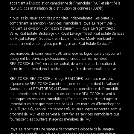
appartient à l'Association canadienne de l’immobilier (ACI) et identifie le
REALTOR.ca Installation de distribution de données (SDD®).
*Tous les bureaux sont des propriétés indépendantes. Les bureaux
comprenant la mention « Services immobiliers Royal LePage
MD
Ltée »,
incluant sa division « Johnston & Daniel
MD
», « Royal LePage
MD
Credit
Valley Real Estate, Brokerage », « Royal LePage
MD
West Real Estate Services
», « Royal LePage
MD
Sussex », et « Les immeubles Mont-Tremblant »
appartiennent et sont gérés par Bridgemarq Real Estate Services
MD
.
Les marques de commerce MLS® ainsi que les logos qui s'y rapportent
désignent les services professionnels rendus par les membres
REALTORS® de l'ACI en vue de l'achat, de la vente et de la location de
biens immobiliers dans le cadre d'un système de vente collaborative.
REALTOR®, REALTORS® et le logo REALTOR® sont des marques
déposées de REALTOR® Canada Inc., une compagnie dont la National
Association of REALTORS® et l'Association canadienne de l’immobilier
sont propriétaires. Les marques de commerce REALTOR® servent à
distinguer les services immobiliers offerts par les courtiers et agents
immobilier en tant que membres de l'ACI. Les marques d'homologation
S.I.A.® /MLS®, Service inter-agences®, et leurs logos respectifs sont la
propriété de l'ACI, et ils servent à identifier les services immobiliers que
fournissent les courtiers et agents membres de l'ACI.
Royal LePage
MD
est une marque de commerce déposée de la Banque