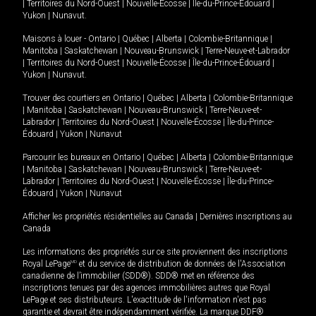
|
Territoires du Nord-Ouest
|
Nouvelle-Écosse
|
Île-du-Prince-Édouard
|
Yukon
|
Nunavut
.
Maisons à louer -
Ontario
|
Québec
|
Alberta
|
Colombie-Britannique
|
Manitoba
|
Saskatchewan
|
Nouveau-Brunswick
|
Terre-Neuve-et-Labrador
|
Territoires du Nord-Ouest
|
Nouvelle-Écosse
|
Île-du-Prince-Édouard
|
Yukon
|
Nunavut
.
Trouver des courtiers en
Ontario
|
Québec
|
Alberta
|
Colombie-Britannique
|
Manitoba
|
Saskatchewan
|
Nouveau-Brunswick
|
Terre-Neuve-et-
Labrador
|
Territoires du Nord-Ouest
|
Nouvelle-Écosse
|
Île-du-Prince-
Édouard
|
Yukon
|
Nunavut
Parcourir les bureaux en
Ontario
|
Québec
|
Alberta
|
Colombie-Britannique
|
Manitoba
|
Saskatchewan
|
Nouveau-Brunswick
|
Terre-Neuve-et-
Labrador
|
Territoires du Nord-Ouest
|
Nouvelle-Écosse
|
Île-du-Prince-
Édouard
|
Yukon
|
Nunavut
Afficher les propriétés résidentielles au Canada
|
Dernières inscriptions au
Canada
Les informations des propriétés sur ce site proviennent des inscriptions
Royal LePage
MD
et du service de distribution de données de l'Association
canadienne de l’immobilier (SDD®). SDD® met en référence des
inscriptions tenues par des agences immobilières autres que Royal
LePage et ses distributeurs. L'exactitude de l'information n'est pas
garantie et devrait être indépendamment vérifiée. La marque DDF®