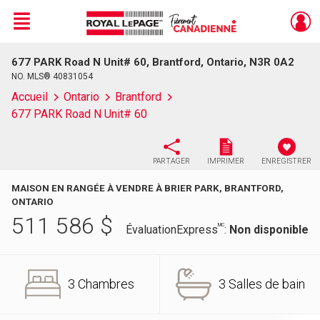
Menu
677 PARK Road N Unit# 60, Brantford, Ontario, N3R 0A2
Live
En Direct
NO. MLS® 40831054
Accueil
Ontario
Brantford
677 PARK Road N Unit# 60
PARTAGER
IMPRIMER
ENREGISTRER
MAISON EN RANGÉE À VENDRE À BRIER PARK, BRANTFORD,
ONTARIO
511 586
$
MC
ÉvaluationExpress
:
Non disponible
3 Chambres
3 Salles de bain