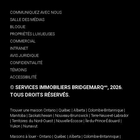
COMMUNIQUEZ AVEC NOUS
SALLE DES MÉDIAS
BLOGUE
PROPRIÉTÉS LUXUEUSES
COMMERCIAL
INTRANET
AVIS JURIDIQUE
CONFIDENTIALITÉ
TÉMOINS
ACCESSIBILITÉ
© SERVICES IMMOBILIERS BRIDGEMARQ
, 2026.
MD
TOUS DROITS RÉSERVÉS.
Trouver une maison
Ontario
|
Québec
|
Alberta
|
Colombie-Britannique
|
Manitoba
|
Saskatchewan
|
Nouveau-Brunswick
|
Terre-Neuve-et-Labrador
|
Territoires du Nord-Ouest
|
Nouvelle-Écosse
|
Île-du-Prince-Édouard
|
Yukon
|
Nunavut
.
Maisons à louer -
Ontario
|
Québec
|
Alberta
|
Colombie-Britannique
|