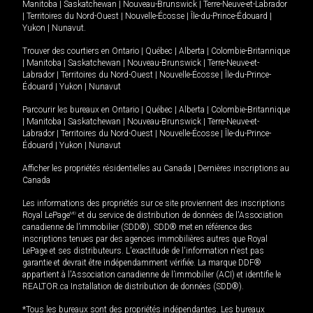
Manitoba
|
Saskatchewan
|
Nouveau-Brunswick
|
Terre-Neuve-et-Labrador
|
Territoires du Nord-Ouest
|
Nouvelle-Écosse
|
Île-du-Prince-Édouard
|
Yukon
|
Nunavut
.
Trouver des courtiers en
Ontario
|
Québec
|
Alberta
|
Colombie-Britannique
|
Manitoba
|
Saskatchewan
|
Nouveau-Brunswick
|
Terre-Neuve-et-
Labrador
|
Territoires du Nord-Ouest
|
Nouvelle-Écosse
|
Île-du-Prince-
Édouard
|
Yukon
|
Nunavut
Parcourir les bureaux en
Ontario
|
Québec
|
Alberta
|
Colombie-Britannique
|
Manitoba
|
Saskatchewan
|
Nouveau-Brunswick
|
Terre-Neuve-et-
Labrador
|
Territoires du Nord-Ouest
|
Nouvelle-Écosse
|
Île-du-Prince-
Édouard
|
Yukon
|
Nunavut
Afficher les propriétés résidentielles au Canada
|
Dernières inscriptions au
Canada
Les informations des propriétés sur ce site proviennent des inscriptions
Royal LePage
MD
et du service de distribution de données de l'Association
canadienne de l’immobilier (SDD®). SDD® met en référence des
inscriptions tenues par des agences immobilières autres que Royal
LePage et ses distributeurs. L'exactitude de l'information n'est pas
garantie et devrait être indépendamment vérifiée. La marque DDF®
appartient à l'Association canadienne de l’immobilier (ACI) et identifie le
REALTOR.ca Installation de distribution de données (SDD®).
*Tous les bureaux sont des propriétés indépendantes. Les bureaux