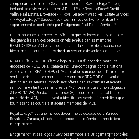
comprenant la mention « Services immobiliers Royal LePage
MD
Ltée »,
incluant sa division « Johnston & Daniel
MD
», « Royal LePage
MD
Credit
Valley Real Estate, Brokerage », « Royal LePage
MD
West Real Estate Services
», « Royal LePage
MD
Sussex », et « Les immeubles Mont-Tremblant »
appartiennent et sont gérés par Bridgemarq Real Estate Services
MD
.
Les marques de commerce MLS® ainsi que les logos qui s'y rapportent
désignent les services professionnels rendus par les membres
REALTORS® de l'ACI en vue de l'achat, de la vente et de la location de
biens immobiliers dans le cadre d'un système de vente collaborative.
REALTOR®, REALTORS® et le logo REALTOR® sont des marques
déposées de REALTOR® Canada Inc., une compagnie dont la National
Association of REALTORS® et l'Association canadienne de l’immobilier
sont propriétaires. Les marques de commerce REALTOR® servent à
distinguer les services immobiliers offerts par les courtiers et agents
immobilier en tant que membres de l'ACI. Les marques d'homologation
S.I.A.® /MLS®, Service inter-agences®, et leurs logos respectifs sont la
propriété de l'ACI, et ils servent à identifier les services immobiliers que
fournissent les courtiers et agents membres de l'ACI.
Royal LePage
MD
est une marque de commerce déposée de la Banque
Royale du Canada, utilisée sous licence par les Services immobiliers
Bridgemarq
MD
.
Bridgemarq
MD
et ses logos / Services immobiliers Bridgemarq
MD
sont des