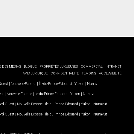
E DES MÉDIAS
BLOGUE
PROPRIÉTÉS LUXUEUSES
COMMERCIAL
INTRANET
AVIS JURIDIQUE
CONFIDENTIALITÉ
TÉMOINS
ACCESSIBILITÉ
-Ouest
|
Nouvelle-Écosse
|
Île-du-Prince-Édouard
|
Yukon
|
Nunavut
.
est
|
Nouvelle-Écosse
|
Île-du-Prince-Édouard
|
Yukon
|
Nunavut
.
Nord-Ouest
|
Nouvelle-Écosse
|
Île-du-Prince-Édouard
|
Yukon
|
Nunavut
Nord-Ouest
|
Nouvelle-Écosse
|
Île-du-Prince-Édouard
|
Yukon
|
Nunavut