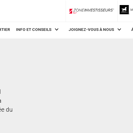
ZoneInvestisseurs RLP
RTIER
INFO ET CONSEILS
JOIGNEZ-VOUS À NOUS
N
a
rée du