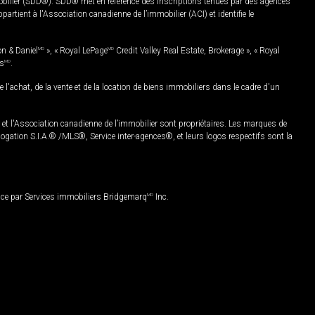
mobilier (SDD®). SDD® met en référence des inscriptions tenues par des agences
rtient à l'Association canadienne de l’immobilier (ACI) et identifie le
on & Daniel
MD
», « Royal LePage
MD
Credit Valley Real Estate, Brokerage », « Royal
es
MD
.
chat, de la vente et de la location de biens immobiliers dans le cadre d'un
Association canadienne de l’immobilier sont propriétaires. Les marques de
ation S.I.A.® /MLS®, Service inter-agences®, et leurs logos respectifs sont la
nce par Services immobiliers Bridgemarq
MD
Inc.