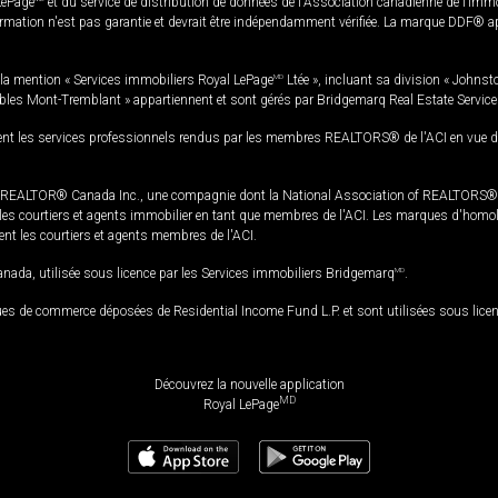
LePage
et du service de distribution de données de l'Association canadienne de l’im
rmation n'est pas garantie et devrait être indépendamment vérifiée. La marque DDF® appa
la mention « Services immobiliers Royal LePage
MD
Ltée », incluant sa division « Johnst
bles Mont-Tremblant » appartiennent et sont gérés par Bridgemarq Real Estate Servic
 les services professionnels rendus par les membres REALTORS® de l'ACI en vue de l'a
TOR® Canada Inc., une compagnie dont la National Association of REALTORS® et l'
s courtiers et agents immobilier en tant que membres de l'ACI. Les marques d'homolog
ssent les courtiers et agents membres de l'ACI.
da, utilisée sous licence par les Services immobiliers Bridgemarq
MD
.
s de commerce déposées de Residential Income Fund L.P. et sont utilisées sous lice
Découvrez la nouvelle application
MD
Royal LePage