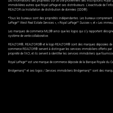
Les informations des propriétés sur ce site proviennent des inscriptions Royal 
immobilières autres que Royal LePage et ses distributeurs. L'exactitude de l'info
REALTOR.ca Installation de distribution de données (SDD®).
*Tous les bureaux sont des propriétés indépendantes. Les bureaux comprenant 
LePage
MD
West Real Estate Services », « Royal LePage
MD
Sussex », et « Les immeu
Les marques de commerce MLS® ainsi que les logos qui s'y rapportent désignent
système de vente collaborative.
REALTOR®, REALTORS® et le logo REALTOR® sont des marques déposées de REAL
commerce REALTOR® servent à distinguer les services immobiliers offerts par le
propriété de l'ACI, et ils servent à identifier les services immobiliers que fourni
Royal LePage
MD
est une marque de commerce déposée de la Banque Royale du Cana
Bridgemarq
MD
et ses logos / Services immobiliers Bridgemarq
MD
sont des marque