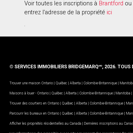
Voir toutes les inscriptions à
Brantford
ou 
entrez l'adresse de la propriété
ici
.
© SERVICES IMMOBILIERS BRIDGEMARQ
, 2026.
TOUS D
MD
Trouver une maison
Ontario
|
Québec
|
Alberta
|
Colombie-Britannique
|
Manitob
Maisons à louer -
Ontario
|
Québec
|
Alberta
|
Colombie-Britannique
|
Manitoba
|
Trouver des courtiers en
Ontario
|
Québec
|
Alberta
|
Colombie-Britannique
|
Man
Parcourir les bureaux en
Ontario
|
Québec
|
Alberta
|
Colombie-Britannique
|
Man
Afficher les propriétés résidentielles au Canada
|
Dernières inscriptions au Cana