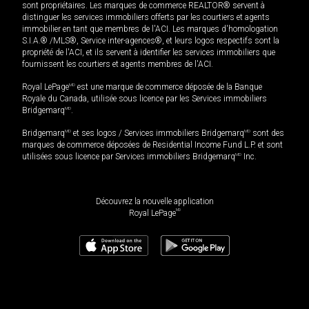
sont propriétaires. Les marques de commerce REALTOR® servent à
distinguer les services immobiliers offerts par les courtiers et agents
immobilier en tant que membres de l'ACI. Les marques d'homologation
S.I.A.® /MLS®, Service inter-agences®, et leurs logos respectifs sont la
propriété de l'ACI, et ils servent à identifier les services immobiliers que
fournissent les courtiers et agents membres de l'ACI.
Royal LePage
MD
est une marque de commerce déposée de la Banque
Royale du Canada, utilisée sous licence par les Services immobiliers
Bridgemarq
MD
.
Bridgemarq
MD
et ses logos / Services immobiliers Bridgemarq
MD
sont des
marques de commerce déposées de Residential Income Fund L.P. et sont
utilisées sous licence par Services immobiliers Bridgemarq
MD
Inc.
Découvrez la nouvelle application
MD
Royal LePage
814 900
$
Planifier une visite
Demander plus d'information