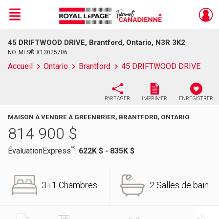
Menu
45 DRIFTWOOD DRIVE, Brantford, Ontario, N3R 3K2
Live
En Direct
NO. MLS® X13025706
Accueil
Ontario
Brantford
45 DRIFTWOOD DRIVE
PARTAGER
IMPRIMER
ENREGISTRER
MAISON À VENDRE À GREENBRIER, BRANTFORD, ONTARIO
814 900
$
MC
ÉvaluationExpress
:
622K $ - 835K $
3+1 Chambres
2 Salles de bain