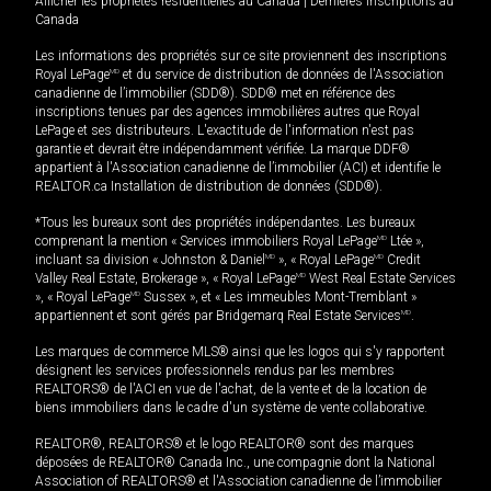
Afficher les propriétés résidentielles au Canada
|
Dernières inscriptions au
Canada
Les informations des propriétés sur ce site proviennent des inscriptions
Royal LePage
MD
et du service de distribution de données de l'Association
canadienne de l’immobilier (SDD®). SDD® met en référence des
inscriptions tenues par des agences immobilières autres que Royal
LePage et ses distributeurs. L'exactitude de l'information n'est pas
garantie et devrait être indépendamment vérifiée. La marque DDF®
appartient à l'Association canadienne de l’immobilier (ACI) et identifie le
REALTOR.ca Installation de distribution de données (SDD®).
*Tous les bureaux sont des propriétés indépendantes. Les bureaux
comprenant la mention « Services immobiliers Royal LePage
MD
Ltée »,
incluant sa division « Johnston & Daniel
MD
», « Royal LePage
MD
Credit
Valley Real Estate, Brokerage », « Royal LePage
MD
West Real Estate Services
», « Royal LePage
MD
Sussex », et « Les immeubles Mont-Tremblant »
appartiennent et sont gérés par Bridgemarq Real Estate Services
MD
.
Les marques de commerce MLS® ainsi que les logos qui s'y rapportent
désignent les services professionnels rendus par les membres
REALTORS® de l'ACI en vue de l'achat, de la vente et de la location de
biens immobiliers dans le cadre d'un système de vente collaborative.
REALTOR®, REALTORS® et le logo REALTOR® sont des marques
déposées de REALTOR® Canada Inc., une compagnie dont la National
Association of REALTORS® et l'Association canadienne de l’immobilier