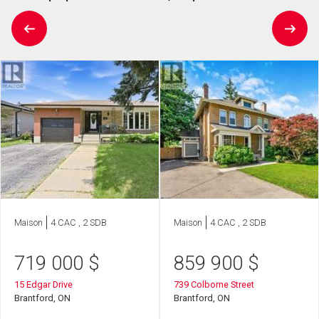
Maison
4 CAC , 2 SDB
Maison
4 CAC , 2 SDB
719 000
$
859 900
$
15 Edgar Drive
739 Colborne Street
Brantford, ON
Brantford, ON