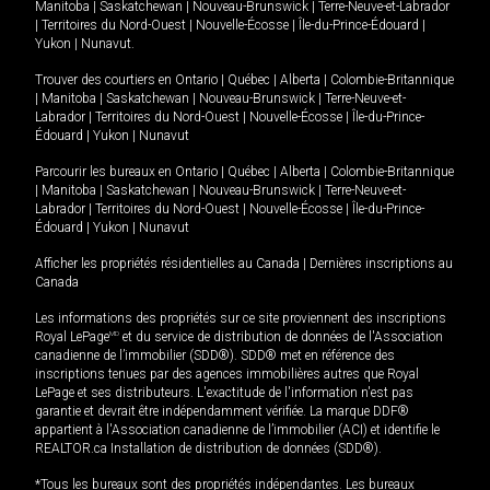
Manitoba
|
Saskatchewan
|
Nouveau-Brunswick
|
Terre-Neuve-et-Labrador
|
Territoires du Nord-Ouest
|
Nouvelle-Écosse
|
Île-du-Prince-Édouard
|
Yukon
|
Nunavut
.
Trouver des courtiers en
Ontario
|
Québec
|
Alberta
|
Colombie-Britannique
|
Manitoba
|
Saskatchewan
|
Nouveau-Brunswick
|
Terre-Neuve-et-
Labrador
|
Territoires du Nord-Ouest
|
Nouvelle-Écosse
|
Île-du-Prince-
Édouard
|
Yukon
|
Nunavut
Parcourir les bureaux en
Ontario
|
Québec
|
Alberta
|
Colombie-Britannique
|
Manitoba
|
Saskatchewan
|
Nouveau-Brunswick
|
Terre-Neuve-et-
Labrador
|
Territoires du Nord-Ouest
|
Nouvelle-Écosse
|
Île-du-Prince-
Édouard
|
Yukon
|
Nunavut
Afficher les propriétés résidentielles au Canada
|
Dernières inscriptions au
Canada
Les informations des propriétés sur ce site proviennent des inscriptions
Royal LePage
MD
et du service de distribution de données de l'Association
canadienne de l’immobilier (SDD®). SDD® met en référence des
inscriptions tenues par des agences immobilières autres que Royal
LePage et ses distributeurs. L'exactitude de l'information n'est pas
garantie et devrait être indépendamment vérifiée. La marque DDF®
appartient à l'Association canadienne de l’immobilier (ACI) et identifie le
REALTOR.ca Installation de distribution de données (SDD®).
*Tous les bureaux sont des propriétés indépendantes. Les bureaux