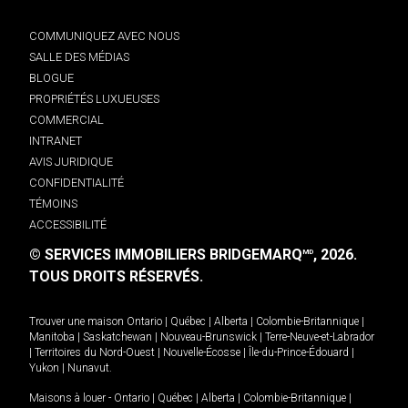
COMMUNIQUEZ AVEC NOUS
SALLE DES MÉDIAS
BLOGUE
PROPRIÉTÉS LUXUEUSES
COMMERCIAL
INTRANET
AVIS JURIDIQUE
CONFIDENTIALITÉ
TÉMOINS
ACCESSIBILITÉ
© SERVICES IMMOBILIERS BRIDGEMARQ
, 2026.
MD
TOUS DROITS RÉSERVÉS.
Trouver une maison
Ontario
|
Québec
|
Alberta
|
Colombie-Britannique
|
Manitoba
|
Saskatchewan
|
Nouveau-Brunswick
|
Terre-Neuve-et-Labrador
|
Territoires du Nord-Ouest
|
Nouvelle-Écosse
|
Île-du-Prince-Édouard
|
Yukon
|
Nunavut
.
Maisons à louer -
Ontario
|
Québec
|
Alberta
|
Colombie-Britannique
|