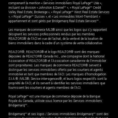
comprenant la mention « Services immobiliers Royal LePage
MD
Ltée »,
incluant sa division « Johnston & Daniel
MD
», « Royal LePage
MD
Credit
Valley Real Estate, Brokerage », « Royal LePage
MD
West Real Estate Services
», « Royal LePage
MD
Sussex », et « Les immeubles Mont-Tremblant »
appartiennent et sont gérés par Bridgemarq Real Estate Services
MD
.
Les marques de commerce MLS® ainsi que les logos qui s'y rapportent
désignent les services professionnels rendus par les membres
REALTORS® de l'ACI en vue de l'achat, de la vente et de la location de
biens immobiliers dans le cadre d'un système de vente collaborative.
REALTOR®, REALTORS® et le logo REALTOR® sont des marques
déposées de REALTOR® Canada Inc., une compagnie dont la National
Association of REALTORS® et l'Association canadienne de l’immobilier
sont propriétaires. Les marques de commerce REALTOR® servent à
distinguer les services immobiliers offerts par les courtiers et agents
immobilier en tant que membres de l'ACI. Les marques d'homologation
S.I.A.® /MLS®, Service inter-agences®, et leurs logos respectifs sont la
propriété de l'ACI, et ils servent à identifier les services immobiliers que
fournissent les courtiers et agents membres de l'ACI.
Royal LePage
MD
est une marque de commerce déposée de la Banque
Royale du Canada, utilisée sous licence par les Services immobiliers
Bridgemarq
MD
.
Bridgemarq
MD
et ses logos / Services immobiliers Bridgemarq
MD
sont des