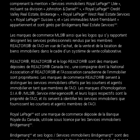
comprenant la mention « Services immobiliers Royal LePage
MD
Ltée »,
incluant sa division « Johnston & Daniel
MD
», « Royal LePage
MD
Credit
Valley Real Estate, Brokerage », « Royal LePage
MD
West Real Estate Services
», « Royal LePage
MD
Sussex », et « Les immeubles Mont-Tremblant »
appartiennent et sont gérés par Bridgemarq Real Estate Services
MD
.
Les marques de commerce MLS® ainsi que les logos qui s'y rapportent
désignent les services professionnels rendus par les membres
REALTORS® de l'ACI en vue de l'achat, de la vente et de la location de
biens immobiliers dans le cadre d'un système de vente collaborative.
REALTOR®, REALTORS® et le logo REALTOR® sont des marques
déposées de REALTOR® Canada Inc., une compagnie dont la National
Association of REALTORS® et l'Association canadienne de l’immobilier
sont propriétaires. Les marques de commerce REALTOR® servent à
distinguer les services immobiliers offerts par les courtiers et agents
immobilier en tant que membres de l'ACI. Les marques d'homologation
S.I.A.® /MLS®, Service inter-agences®, et leurs logos respectifs sont la
propriété de l'ACI, et ils servent à identifier les services immobiliers que
fournissent les courtiers et agents membres de l'ACI.
Royal LePage
MD
est une marque de commerce déposée de la Banque
Royale du Canada, utilisée sous licence par les Services immobiliers
Bridgemarq
MD
.
Bridgemarq
MD
et ses logos / Services immobiliers Bridgemarq
MD
sont des