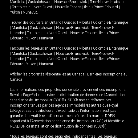
Manitoba
|
Saskatchewan
|
Nouveau-Brunswick
|
Terre-Neuve-et-Labrador
|
Territoires du Nord-Ouest
|
Nouvelle-Écosse
|
Île-du-Prince-Édouard
|
Yukon
|
Nunavut
.
Trouver des courtiers en
Ontario
|
Québec
|
Alberta
|
Colombie-Britannique
|
Manitoba
|
Saskatchewan
|
Nouveau-Brunswick
|
Terre-Neuve-et-
Labrador
|
Territoires du Nord-Ouest
|
Nouvelle-Écosse
|
Île-du-Prince-
Édouard
|
Yukon
|
Nunavut
Parcourir les bureaux en
Ontario
|
Québec
|
Alberta
|
Colombie-Britannique
|
Manitoba
|
Saskatchewan
|
Nouveau-Brunswick
|
Terre-Neuve-et-
Labrador
|
Territoires du Nord-Ouest
|
Nouvelle-Écosse
|
Île-du-Prince-
Édouard
|
Yukon
|
Nunavut
Afficher les propriétés résidentielles au Canada
|
Dernières inscriptions au
Canada
Les informations des propriétés sur ce site proviennent des inscriptions
Royal LePage
MD
et du service de distribution de données de l'Association
canadienne de l’immobilier (SDD®). SDD® met en référence des
inscriptions tenues par des agences immobilières autres que Royal
LePage et ses distributeurs. L'exactitude de l'information n'est pas
garantie et devrait être indépendamment vérifiée. La marque DDF®
appartient à l'Association canadienne de l’immobilier (ACI) et identifie le
REALTOR.ca Installation de distribution de données (SDD®).
*Tous les bureaux sont des propriétés indépendantes. Les bureaux