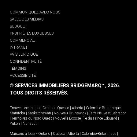
COMMUNIQUEZ AVEC NOUS
SALLE DES MÉDIAS
BLOGUE
PROPRIÉTÉS LUXUEUSES
COMMERCIAL
INTRANET
AVIS JURIDIQUE
CONFIDENTIALITÉ
TÉMOINS
ACCESSIBILITÉ
© SERVICES IMMOBILIERS BRIDGEMARQ
, 2026.
MD
TOUS DROITS RÉSERVÉS.
Trouver une maison
Ontario
|
Québec
|
Alberta
|
Colombie-Britannique
|
Manitoba
|
Saskatchewan
|
Nouveau-Brunswick
|
Terre-Neuve-et-Labrador
|
Territoires du Nord-Ouest
|
Nouvelle-Écosse
|
Île-du-Prince-Édouard
|
Yukon
|
Nunavut
.
Maisons à louer -
Ontario
|
Québec
|
Alberta
|
Colombie-Britannique
|