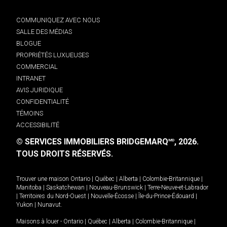
COMMUNIQUEZ AVEC NOUS
SALLE DES MÉDIAS
BLOGUE
PROPRIÉTÉS LUXUEUSES
COMMERCIAL
INTRANET
AVIS JURIDIQUE
CONFIDENTIALITÉ
TÉMOINS
ACCESSIBILITÉ
© SERVICES IMMOBILIERS BRIDGEMARQ
, 2026.
MD
TOUS DROITS RÉSERVÉS.
Trouver une maison
Ontario
|
Québec
|
Alberta
|
Colombie-Britannique
|
Manitoba
|
Saskatchewan
|
Nouveau-Brunswick
|
Terre-Neuve-et-Labrador
|
Territoires du Nord-Ouest
|
Nouvelle-Écosse
|
Île-du-Prince-Édouard
|
Yukon
|
Nunavut
.
Maisons à louer -
Ontario
|
Québec
|
Alberta
|
Colombie-Britannique
|