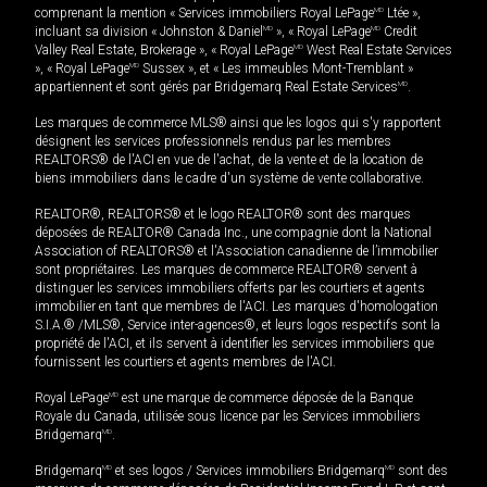
comprenant la mention « Services immobiliers Royal LePage
MD
Ltée »,
incluant sa division « Johnston & Daniel
MD
», « Royal LePage
MD
Credit
Valley Real Estate, Brokerage », « Royal LePage
MD
West Real Estate Services
», « Royal LePage
MD
Sussex », et « Les immeubles Mont-Tremblant »
appartiennent et sont gérés par Bridgemarq Real Estate Services
MD
.
Les marques de commerce MLS® ainsi que les logos qui s'y rapportent
désignent les services professionnels rendus par les membres
REALTORS® de l'ACI en vue de l'achat, de la vente et de la location de
biens immobiliers dans le cadre d'un système de vente collaborative.
REALTOR®, REALTORS® et le logo REALTOR® sont des marques
déposées de REALTOR® Canada Inc., une compagnie dont la National
Association of REALTORS® et l'Association canadienne de l’immobilier
sont propriétaires. Les marques de commerce REALTOR® servent à
distinguer les services immobiliers offerts par les courtiers et agents
immobilier en tant que membres de l'ACI. Les marques d'homologation
S.I.A.® /MLS®, Service inter-agences®, et leurs logos respectifs sont la
propriété de l'ACI, et ils servent à identifier les services immobiliers que
fournissent les courtiers et agents membres de l'ACI.
Royal LePage
MD
est une marque de commerce déposée de la Banque
Royale du Canada, utilisée sous licence par les Services immobiliers
Bridgemarq
MD
.
Bridgemarq
MD
et ses logos / Services immobiliers Bridgemarq
MD
sont des