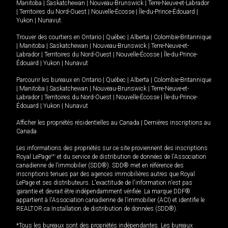
Manitoba
|
Saskatchewan
|
Nouveau-Brunswick
|
Terre-Neuve-et-Labrador
|
Territoires du Nord-Ouest
|
Nouvelle-Écosse
|
Île-du-Prince-Édouard
|
Yukon
|
Nunavut
.
Trouver des courtiers en
Ontario
|
Québec
|
Alberta
|
Colombie-Britannique
|
Manitoba
|
Saskatchewan
|
Nouveau-Brunswick
|
Terre-Neuve-et-
Labrador
|
Territoires du Nord-Ouest
|
Nouvelle-Écosse
|
Île-du-Prince-
Édouard
|
Yukon
|
Nunavut
Parcourir les bureaux en
Ontario
|
Québec
|
Alberta
|
Colombie-Britannique
|
Manitoba
|
Saskatchewan
|
Nouveau-Brunswick
|
Terre-Neuve-et-
Labrador
|
Territoires du Nord-Ouest
|
Nouvelle-Écosse
|
Île-du-Prince-
Édouard
|
Yukon
|
Nunavut
Afficher les propriétés résidentielles au Canada
|
Dernières inscriptions au
Canada
Les informations des propriétés sur ce site proviennent des inscriptions
Royal LePage
MD
et du service de distribution de données de l'Association
canadienne de l’immobilier (SDD®). SDD® met en référence des
inscriptions tenues par des agences immobilières autres que Royal
LePage et ses distributeurs. L'exactitude de l'information n'est pas
garantie et devrait être indépendamment vérifiée. La marque DDF®
appartient à l'Association canadienne de l’immobilier (ACI) et identifie le
REALTOR.ca Installation de distribution de données (SDD®).
*Tous les bureaux sont des propriétés indépendantes. Les bureaux