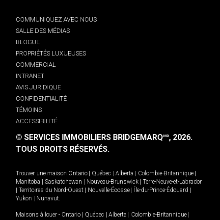
COMMUNIQUEZ AVEC NOUS
SALLE DES MÉDIAS
BLOGUE
PROPRIÉTÉS LUXUEUSES
COMMERCIAL
INTRANET
AVIS JURIDIQUE
CONFIDENTIALITÉ
TÉMOINS
ACCESSIBILITÉ
© SERVICES IMMOBILIERS BRIDGEMARQ
, 2026.
MD
TOUS DROITS RÉSERVÉS.
Trouver une maison
Ontario
|
Québec
|
Alberta
|
Colombie-Britannique
|
Manitoba
|
Saskatchewan
|
Nouveau-Brunswick
|
Terre-Neuve-et-Labrador
|
Territoires du Nord-Ouest
|
Nouvelle-Écosse
|
Île-du-Prince-Édouard
|
Yukon
|
Nunavut
.
Maisons à louer -
Ontario
|
Québec
|
Alberta
|
Colombie-Britannique
|