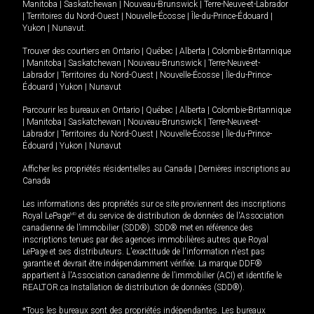
Manitoba
|
Saskatchewan
|
Nouveau-Brunswick
|
Terre-Neuve-et-Labrador
|
Territoires du Nord-Ouest
|
Nouvelle-Écosse
|
Île-du-Prince-Édouard
|
Yukon
|
Nunavut
.
Trouver des courtiers en
Ontario
|
Québec
|
Alberta
|
Colombie-Britannique
|
Manitoba
|
Saskatchewan
|
Nouveau-Brunswick
|
Terre-Neuve-et-
Labrador
|
Territoires du Nord-Ouest
|
Nouvelle-Écosse
|
Île-du-Prince-
Édouard
|
Yukon
|
Nunavut
Parcourir les bureaux en
Ontario
|
Québec
|
Alberta
|
Colombie-Britannique
|
Manitoba
|
Saskatchewan
|
Nouveau-Brunswick
|
Terre-Neuve-et-
Labrador
|
Territoires du Nord-Ouest
|
Nouvelle-Écosse
|
Île-du-Prince-
Édouard
|
Yukon
|
Nunavut
Afficher les propriétés résidentielles au Canada
|
Dernières inscriptions au
Canada
Les informations des propriétés sur ce site proviennent des inscriptions
Royal LePage
MD
et du service de distribution de données de l'Association
canadienne de l’immobilier (SDD®). SDD® met en référence des
inscriptions tenues par des agences immobilières autres que Royal
LePage et ses distributeurs. L'exactitude de l'information n'est pas
garantie et devrait être indépendamment vérifiée. La marque DDF®
appartient à l'Association canadienne de l’immobilier (ACI) et identifie le
REALTOR.ca Installation de distribution de données (SDD®).
*Tous les bureaux sont des propriétés indépendantes. Les bureaux