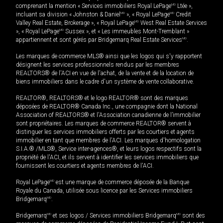
comprenant la mention « Services immobiliers Royal LePage
MD
Ltée »,
incluant sa division « Johnston & Daniel
MD
», « Royal LePage
MD
Credit
Valley Real Estate, Brokerage », « Royal LePage
MD
West Real Estate Services
», « Royal LePage
MD
Sussex », et « Les immeubles Mont-Tremblant »
appartiennent et sont gérés par Bridgemarq Real Estate Services
MD
.
Les marques de commerce MLS® ainsi que les logos qui s'y rapportent
désignent les services professionnels rendus par les membres
REALTORS® de l'ACI en vue de l'achat, de la vente et de la location de
biens immobiliers dans le cadre d'un système de vente collaborative.
REALTOR®, REALTORS® et le logo REALTOR® sont des marques
déposées de REALTOR® Canada Inc., une compagnie dont la National
Association of REALTORS® et l'Association canadienne de l’immobilier
sont propriétaires. Les marques de commerce REALTOR® servent à
distinguer les services immobiliers offerts par les courtiers et agents
immobilier en tant que membres de l'ACI. Les marques d'homologation
S.I.A.® /MLS®, Service inter-agences®, et leurs logos respectifs sont la
propriété de l'ACI, et ils servent à identifier les services immobiliers que
fournissent les courtiers et agents membres de l'ACI.
Royal LePage
MD
est une marque de commerce déposée de la Banque
Royale du Canada, utilisée sous licence par les Services immobiliers
Bridgemarq
MD
.
Bridgemarq
MD
et ses logos / Services immobiliers Bridgemarq
MD
sont des