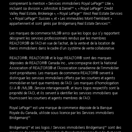
comprenant la mention « Services immobiliers Royal LePage
MD
Ltée »,
incluant sa division « Johnston & Daniel
MD
», « Royal LePage
MD
Credit
Valley Real Estate, Brokerage », « Royal LePage
MD
West Real Estate Services
», « Royal LePage
MD
Sussex », et « Les immeubles Mont-Tremblant »
appartiennent et sont gérés par Bridgemarq Real Estate Services
MD
.
Les marques de commerce MLS® ainsi que les logos qui s'y rapportent
désignent les services professionnels rendus par les membres
REALTORS® de l'ACI en vue de l'achat, de la vente et de la location de
biens immobiliers dans le cadre d'un système de vente collaborative.
REALTOR®, REALTORS® et le logo REALTOR® sont des marques
déposées de REALTOR® Canada Inc., une compagnie dont la National
Association of REALTORS® et l'Association canadienne de l’immobilier
sont propriétaires. Les marques de commerce REALTOR® servent à
distinguer les services immobiliers offerts par les courtiers et agents
immobilier en tant que membres de l'ACI. Les marques d'homologation
S.I.A.® /MLS®, Service inter-agences®, et leurs logos respectifs sont la
propriété de l'ACI, et ils servent à identifier les services immobiliers que
fournissent les courtiers et agents membres de l'ACI.
Royal LePage
MD
est une marque de commerce déposée de la Banque
Royale du Canada, utilisée sous licence par les Services immobiliers
Bridgemarq
MD
.
Bridgemarq
MD
et ses logos / Services immobiliers Bridgemarq
MD
sont des