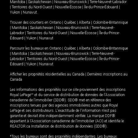
Manitoba
|
Saskatchewan
|
Nouveau-Brunswick
|
Terre-Neuve-et-Labrador
|
Territoires du Nord-Ouest
|
Nouvelle-Écosse
|
Île-du-Prince-Édouard
|
Yukon
|
Nunavut
.
Trouver des courtiers en
Ontario
|
Québec
|
Alberta
|
Colombie-Britannique
|
Manitoba
|
Saskatchewan
|
Nouveau-Brunswick
|
Terre-Neuve-et-
Labrador
|
Territoires du Nord-Ouest
|
Nouvelle-Écosse
|
Île-du-Prince-
Édouard
|
Yukon
|
Nunavut
Parcourir les bureaux en
Ontario
|
Québec
|
Alberta
|
Colombie-Britannique
|
Manitoba
|
Saskatchewan
|
Nouveau-Brunswick
|
Terre-Neuve-et-
Labrador
|
Territoires du Nord-Ouest
|
Nouvelle-Écosse
|
Île-du-Prince-
Édouard
|
Yukon
|
Nunavut
Afficher les propriétés résidentielles au Canada
|
Dernières inscriptions au
Canada
Les informations des propriétés sur ce site proviennent des inscriptions
Royal LePage
MD
et du service de distribution de données de l'Association
canadienne de l’immobilier (SDD®). SDD® met en référence des
inscriptions tenues par des agences immobilières autres que Royal
LePage et ses distributeurs. L'exactitude de l'information n'est pas
garantie et devrait être indépendamment vérifiée. La marque DDF®
appartient à l'Association canadienne de l’immobilier (ACI) et identifie le
REALTOR.ca Installation de distribution de données (SDD®).
*Tous les bureaux sont des propriétés indépendantes. Les bureaux