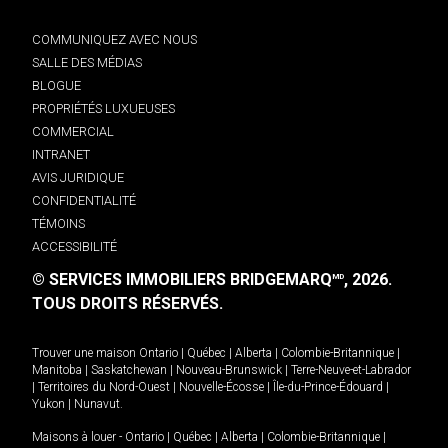
COMMUNIQUEZ AVEC NOUS
SALLE DES MÉDIAS
BLOGUE
PROPRIÉTÉS LUXUEUSES
COMMERCIAL
INTRANET
AVIS JURIDIQUE
CONFIDENTIALITÉ
TÉMOINS
ACCESSIBILITÉ
© SERVICES IMMOBILIERS BRIDGEMARQ
, 2026.
MD
TOUS DROITS RÉSERVÉS.
Trouver une maison
Ontario
|
Québec
|
Alberta
|
Colombie-Britannique
|
Manitoba
|
Saskatchewan
|
Nouveau-Brunswick
|
Terre-Neuve-et-Labrador
|
Territoires du Nord-Ouest
|
Nouvelle-Écosse
|
Île-du-Prince-Édouard
|
Yukon
|
Nunavut
.
Maisons à louer -
Ontario
|
Québec
|
Alberta
|
Colombie-Britannique
|