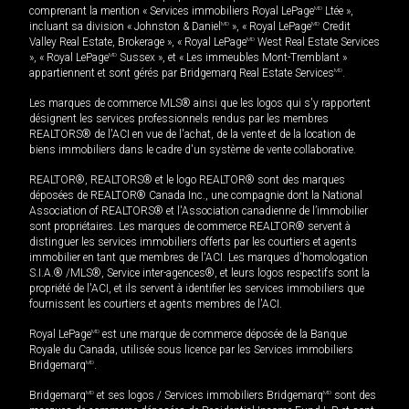
comprenant la mention « Services immobiliers Royal LePage
MD
Ltée »,
incluant sa division « Johnston & Daniel
MD
», « Royal LePage
MD
Credit
Valley Real Estate, Brokerage », « Royal LePage
MD
West Real Estate Services
», « Royal LePage
MD
Sussex », et « Les immeubles Mont-Tremblant »
appartiennent et sont gérés par Bridgemarq Real Estate Services
MD
.
Les marques de commerce MLS® ainsi que les logos qui s'y rapportent
désignent les services professionnels rendus par les membres
REALTORS® de l'ACI en vue de l'achat, de la vente et de la location de
biens immobiliers dans le cadre d'un système de vente collaborative.
REALTOR®, REALTORS® et le logo REALTOR® sont des marques
déposées de REALTOR® Canada Inc., une compagnie dont la National
Association of REALTORS® et l'Association canadienne de l’immobilier
sont propriétaires. Les marques de commerce REALTOR® servent à
distinguer les services immobiliers offerts par les courtiers et agents
immobilier en tant que membres de l'ACI. Les marques d'homologation
S.I.A.® /MLS®, Service inter-agences®, et leurs logos respectifs sont la
propriété de l'ACI, et ils servent à identifier les services immobiliers que
fournissent les courtiers et agents membres de l'ACI.
Royal LePage
MD
est une marque de commerce déposée de la Banque
Royale du Canada, utilisée sous licence par les Services immobiliers
Bridgemarq
MD
.
Bridgemarq
MD
et ses logos / Services immobiliers Bridgemarq
MD
sont des