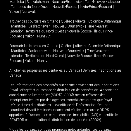
Manitoba
|
Saskatchewan
|
Nouveau-Brunswick
|
Terre-Neuve-et-Labrador
|
Territoires du Nord-Ouest
|
Nouvelle-Écosse
|
Île-du-Prince-Édouard
|
Yukon
|
Nunavut
.
Trouver des courtiers en
Ontario
|
Québec
|
Alberta
|
Colombie-Britannique
|
Manitoba
|
Saskatchewan
|
Nouveau-Brunswick
|
Terre-Neuve-et-
Labrador
|
Territoires du Nord-Ouest
|
Nouvelle-Écosse
|
Île-du-Prince-
Édouard
|
Yukon
|
Nunavut
Parcourir les bureaux en
Ontario
|
Québec
|
Alberta
|
Colombie-Britannique
|
Manitoba
|
Saskatchewan
|
Nouveau-Brunswick
|
Terre-Neuve-et-
Labrador
|
Territoires du Nord-Ouest
|
Nouvelle-Écosse
|
Île-du-Prince-
Édouard
|
Yukon
|
Nunavut
Afficher les propriétés résidentielles au Canada
|
Dernières inscriptions au
Canada
Les informations des propriétés sur ce site proviennent des inscriptions
Royal LePage
MD
et du service de distribution de données de l'Association
canadienne de l’immobilier (SDD®). SDD® met en référence des
inscriptions tenues par des agences immobilières autres que Royal
LePage et ses distributeurs. L'exactitude de l'information n'est pas
garantie et devrait être indépendamment vérifiée. La marque DDF®
appartient à l'Association canadienne de l’immobilier (ACI) et identifie le
REALTOR.ca Installation de distribution de données (SDD®).
*Tous les bureaux sont des propriétés indépendantes. Les bureaux