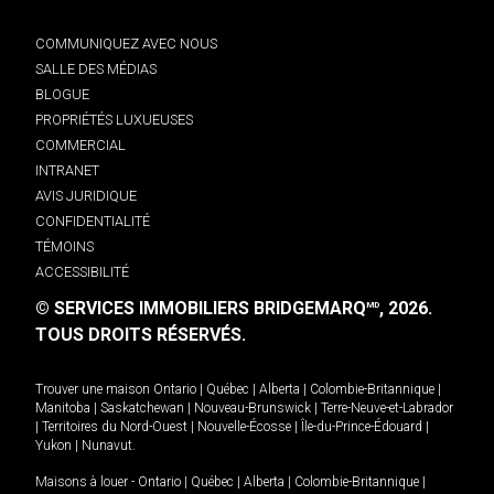
COMMUNIQUEZ AVEC NOUS
SALLE DES MÉDIAS
BLOGUE
PROPRIÉTÉS LUXUEUSES
COMMERCIAL
INTRANET
AVIS JURIDIQUE
CONFIDENTIALITÉ
TÉMOINS
ACCESSIBILITÉ
© SERVICES IMMOBILIERS BRIDGEMARQ
, 2026.
MD
TOUS DROITS RÉSERVÉS.
Trouver une maison
Ontario
|
Québec
|
Alberta
|
Colombie-Britannique
|
Manitoba
|
Saskatchewan
|
Nouveau-Brunswick
|
Terre-Neuve-et-Labrador
|
Territoires du Nord-Ouest
|
Nouvelle-Écosse
|
Île-du-Prince-Édouard
|
Yukon
|
Nunavut
.
Maisons à louer -
Ontario
|
Québec
|
Alberta
|
Colombie-Britannique
|