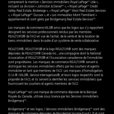
comprenant la mention « Services immobiliers Royal LePage
MD
Ltée »,
incluant sa division « Johnston & Daniel
MD
», « Royal LePage
MD
Credit
Valley Real Estate, Brokerage », « Royal LePage
MD
West Real Estate Services
», « Royal LePage
MD
Sussex », et « Les immeubles Mont-Tremblant »
appartiennent et sont gérés par Bridgemarq Real Estate Services
MD
.
Les marques de commerce MLS® ainsi que les logos qui s'y rapportent
désignent les services professionnels rendus par les membres
REALTORS® de l'ACI en vue de l'achat, de la vente et de la location de
biens immobiliers dans le cadre d'un système de vente collaborative.
REALTOR®, REALTORS® et le logo REALTOR® sont des marques
déposées de REALTOR® Canada Inc., une compagnie dont la National
Association of REALTORS® et l'Association canadienne de l’immobilier
sont propriétaires. Les marques de commerce REALTOR® servent à
distinguer les services immobiliers offerts par les courtiers et agents
immobilier en tant que membres de l'ACI. Les marques d'homologation
S.I.A.® /MLS®, Service inter-agences®, et leurs logos respectifs sont la
propriété de l'ACI, et ils servent à identifier les services immobiliers que
fournissent les courtiers et agents membres de l'ACI.
Royal LePage
MD
est une marque de commerce déposée de la Banque
Royale du Canada, utilisée sous licence par les Services immobiliers
Bridgemarq
MD
.
Bridgemarq
MD
et ses logos / Services immobiliers Bridgemarq
MD
sont des
marques de commerce déposées de Residential Income Fund L.P. et sont