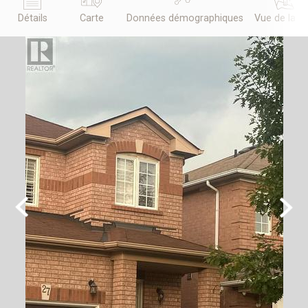
Détails
Carte
Données démographiques
Vue de la r
Previous
Next