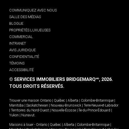
COMMUNIQUEZ AVEC NOUS
SALLE DES MÉDIAS
BLOGUE
PROPRIÉTÉS LUXUEUSES
COMMERCIAL
INTRANET
AVIS JURIDIQUE
CONFIDENTIALITÉ
TÉMOINS
ACCESSIBILITÉ
© SERVICES IMMOBILIERS BRIDGEMARQ
, 2026.
MD
TOUS DROITS RÉSERVÉS.
Trouver une maison
Ontario
|
Québec
|
Alberta
|
Colombie-Britannique
|
Manitoba
|
Saskatchewan
|
Nouveau-Brunswick
|
Terre-Neuve-et-Labrador
|
Territoires du Nord-Ouest
|
Nouvelle-Écosse
|
Île-du-Prince-Édouard
|
Yukon
|
Nunavut
.
Maisons à louer -
Ontario
|
Québec
|
Alberta
|
Colombie-Britannique
|