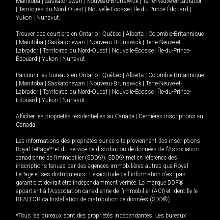
Manitoba
|
Saskatchewan
|
Nouveau-Brunswick
|
Terre-Neuve-et-Labrador
|
Territoires du Nord-Ouest
|
Nouvelle-Écosse
|
Île-du-Prince-Édouard
|
Yukon
|
Nunavut
.
Trouver des courtiers en
Ontario
|
Québec
|
Alberta
|
Colombie-Britannique
|
Manitoba
|
Saskatchewan
|
Nouveau-Brunswick
|
Terre-Neuve-et-
Labrador
|
Territoires du Nord-Ouest
|
Nouvelle-Écosse
|
Île-du-Prince-
Édouard
|
Yukon
|
Nunavut
Parcourir les bureaux en
Ontario
|
Québec
|
Alberta
|
Colombie-Britannique
|
Manitoba
|
Saskatchewan
|
Nouveau-Brunswick
|
Terre-Neuve-et-
Labrador
|
Territoires du Nord-Ouest
|
Nouvelle-Écosse
|
Île-du-Prince-
Édouard
|
Yukon
|
Nunavut
Afficher les propriétés résidentielles au Canada
|
Dernières inscriptions au
Canada
Les informations des propriétés sur ce site proviennent des inscriptions
Royal LePage
MD
et du service de distribution de données de l'Association
canadienne de l’immobilier (SDD®). SDD® met en référence des
inscriptions tenues par des agences immobilières autres que Royal
LePage et ses distributeurs. L'exactitude de l'information n'est pas
garantie et devrait être indépendamment vérifiée. La marque DDF®
appartient à l'Association canadienne de l’immobilier (ACI) et identifie le
REALTOR.ca Installation de distribution de données (SDD®).
*Tous les bureaux sont des propriétés indépendantes. Les bureaux