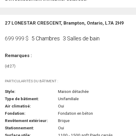
27 LONESTAR CRESCENT, Brampton, Ontario, L7A 2H9
5 Chambres
3 Salles de bain
699 999
$
Remarques :
(id:27)
PARTICULARITÉS DU BÂTIMENT :
Style:
Maison détachée
Type de bâtiment:
Unifamiliale
Air climatisé:
Oui
Fondation:
Fondation en béton
Revêtement extérieur:
Brique
Stationnement:
Oui
Surface utile:
1100 - 1500 sqft Pieds carrés