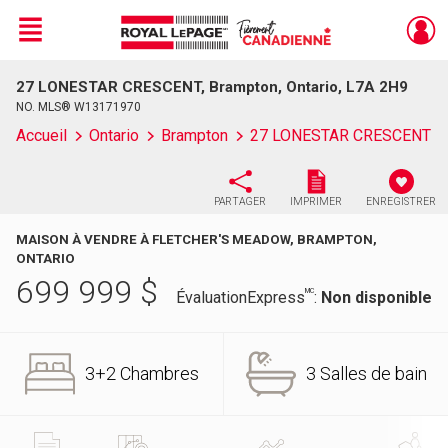
Menu
27 LONESTAR CRESCENT, Brampton, Ontario, L7A 2H9
Live
En Direct
NO. MLS® W13171970
Accueil
Ontario
Brampton
27 LONESTAR CRESCENT
PARTAGER
IMPRIMER
ENREGISTRER
MAISON À VENDRE À FLETCHER'S MEADOW, BRAMPTON,
ONTARIO
699 999
$
MC
ÉvaluationExpress
:
Non disponible
3+2 Chambres
3 Salles de bain