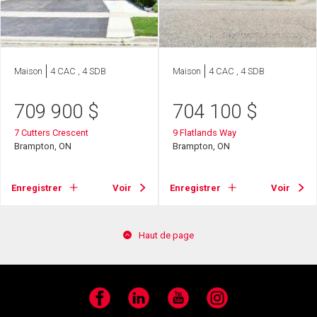
Maison
4 CAC , 4 SDB
Maison
4 CAC , 4 SDB
709 900
$
704 100
$
7 Cutters Crescent
9 Flatlands Way
Brampton, ON
Brampton, ON
Enregistrer
Voir
Enregistrer
Voir
Haut de page
Facebook
LinkedIn
YouTube
Instagram