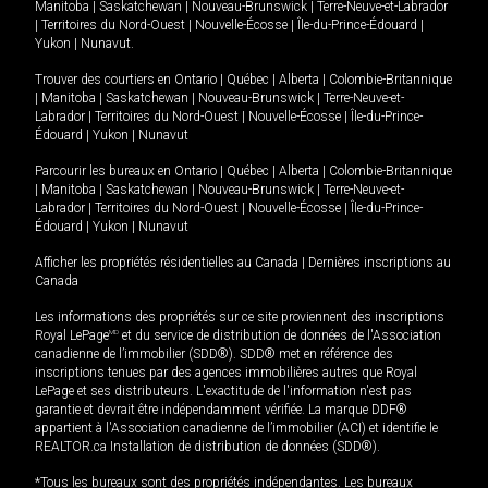
Manitoba
|
Saskatchewan
|
Nouveau-Brunswick
|
Terre-Neuve-et-Labrador
|
Territoires du Nord-Ouest
|
Nouvelle-Écosse
|
Île-du-Prince-Édouard
|
Yukon
|
Nunavut
.
Trouver des courtiers en
Ontario
|
Québec
|
Alberta
|
Colombie-Britannique
|
Manitoba
|
Saskatchewan
|
Nouveau-Brunswick
|
Terre-Neuve-et-
Labrador
|
Territoires du Nord-Ouest
|
Nouvelle-Écosse
|
Île-du-Prince-
Édouard
|
Yukon
|
Nunavut
Parcourir les bureaux en
Ontario
|
Québec
|
Alberta
|
Colombie-Britannique
|
Manitoba
|
Saskatchewan
|
Nouveau-Brunswick
|
Terre-Neuve-et-
Labrador
|
Territoires du Nord-Ouest
|
Nouvelle-Écosse
|
Île-du-Prince-
Édouard
|
Yukon
|
Nunavut
Afficher les propriétés résidentielles au Canada
|
Dernières inscriptions au
Canada
Les informations des propriétés sur ce site proviennent des inscriptions
Royal LePage
MD
et du service de distribution de données de l'Association
canadienne de l’immobilier (SDD®). SDD® met en référence des
inscriptions tenues par des agences immobilières autres que Royal
LePage et ses distributeurs. L'exactitude de l'information n'est pas
garantie et devrait être indépendamment vérifiée. La marque DDF®
appartient à l'Association canadienne de l’immobilier (ACI) et identifie le
REALTOR.ca Installation de distribution de données (SDD®).
*Tous les bureaux sont des propriétés indépendantes. Les bureaux