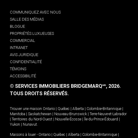
COMMUNIQUEZ AVEC NOUS
SALLE DES MÉDIAS
BLOGUE
PROPRIÉTÉS LUXUEUSES
COMMERCIAL
INTRANET
AVIS JURIDIQUE
CONFIDENTIALITÉ
TÉMOINS
ACCESSIBILITÉ
© SERVICES IMMOBILIERS BRIDGEMARQ
, 2026.
MD
TOUS DROITS RÉSERVÉS.
Trouver une maison
Ontario
|
Québec
|
Alberta
|
Colombie-Britannique
|
Manitoba
|
Saskatchewan
|
Nouveau-Brunswick
|
Terre-Neuve-et-Labrador
|
Territoires du Nord-Ouest
|
Nouvelle-Écosse
|
Île-du-Prince-Édouard
|
Yukon
|
Nunavut
.
Maisons à louer -
Ontario
|
Québec
|
Alberta
|
Colombie-Britannique
|