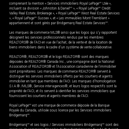
comprenant la mention « Services immobiliers Royal LePage
MD
Ltée »,
incluant sa division « Johnston & Daniel
MD
», « Royal LePage
MD
Credit
Valley Real Estate, Brokerage », « Royal LePage
MD
West Real Estate Services
», « Royal LePage
MD
Sussex », et « Les immeubles Mont-Tremblant »
appartiennent et sont gérés par Bridgemarq Real Estate Services
MD
.
Les marques de commerce MLS® ainsi que les logos qui s'y rapportent
désignent les services professionnels rendus par les membres
REALTORS® de l'ACI en vue de l'achat, de la vente et de la location de
biens immobiliers dans le cadre d'un système de vente collaborative.
REALTOR®, REALTORS® et le logo REALTOR® sont des marques
déposées de REALTOR® Canada Inc., une compagnie dont la National
Association of REALTORS® et l'Association canadienne de l’immobilier
sont propriétaires. Les marques de commerce REALTOR® servent à
distinguer les services immobiliers offerts par les courtiers et agents
immobilier en tant que membres de l'ACI. Les marques d'homologation
S.I.A.® /MLS®, Service inter-agences®, et leurs logos respectifs sont la
propriété de l'ACI, et ils servent à identifier les services immobiliers que
fournissent les courtiers et agents membres de l'ACI.
Royal LePage
MD
est une marque de commerce déposée de la Banque
Royale du Canada, utilisée sous licence par les Services immobiliers
Bridgemarq
MD
.
Bridgemarq
MD
et ses logos / Services immobiliers Bridgemarq
MD
sont des