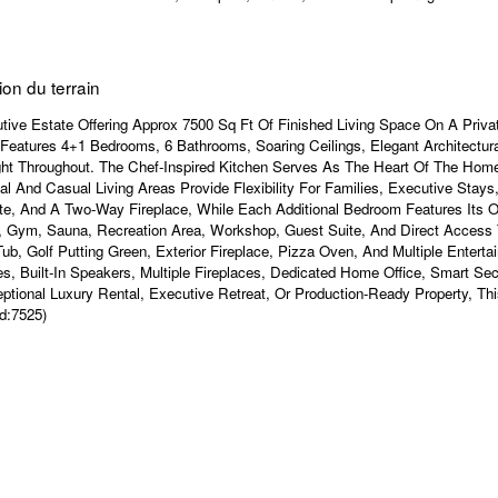
on du terrain
tive Estate Offering Approx 7500 Sq Ft Of Finished Living Space On A Privat
Features 4+1 Bedrooms, 6 Bathrooms, Soaring Ceilings, Elegant Architectura
ight Throughout. The Chef-Inspired Kitchen Serves As The Heart Of The Ho
 And Casual Living Areas Provide Flexibility For Families, Executive Stays,
suite, And A Two-Way Fireplace, While Each Additional Bedroom Features Its
, Gym, Sauna, Recreation Area, Workshop, Guest Suite, And Direct Access 
b, Golf Putting Green, Exterior Fireplace, Pizza Oven, And Multiple Enterta
es, Built-In Speakers, Multiple Fireplaces, Dedicated Home Office, Smart Se
ional Luxury Rental, Executive Retreat, Or Production-Ready Property, Thi
d:7525)