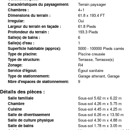
Caractéristiques du paysagement:
Terrain paysager
Chambres :
4+1
Dimensions du terrain :
61.8 x 193.4 FT
Irregular:
Oui
Largeur du terrain en façade :
61.8 Pieds
Profondeur du terrain :
193.3 Pieds
Salle(s) de bains :
6
Salle(s) d'eau :
1
Superficie habitable (approx):
5000 - 100000 Pieds carrés
Type de piscine:
Piscine creusée
Type de structure:
Terrasse, Terrasse(s)
Zonage:
R4
Service d'égout:
Égout sanitaire
Type de stationnement:
Garage attenant, Garage
Nbre d'espaces de stationnement:
9
Détails des pièces :
Salle familiale
Sous-sol
5.62 m x 6.22 m
Chambre
Sous-sol
4.26 m x 5.75 m
Cuisine
Sous-sol
4.45 m x 4.25 m
Salle de divertissement
Sous-sol
6.26 m x 13.50 m
Salle de culture physique
Sous-sol
4.30 m x 4.88 m
Salle de bains
Sous-sol
1.78 m x 3.05 m