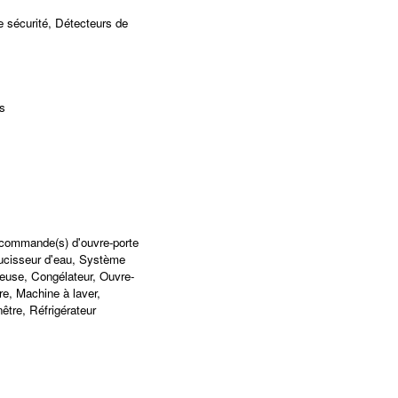
 sécurité, Détecteurs de
s
écommande(s) d'ouvre-porte
ucisseur d'eau, Système
heuse, Congélateur, Ouvre-
re, Machine à laver,
être, Réfrigérateur