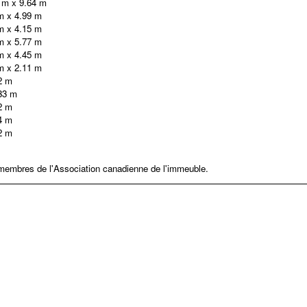
 m x 9.64 m
m x 4.99 m
m x 4.15 m
m x 5.77 m
m x 4.45 m
m x 2.11 m
2 m
33 m
2 m
4 m
2 m
 membres de l'Association canadienne de l'immeuble.