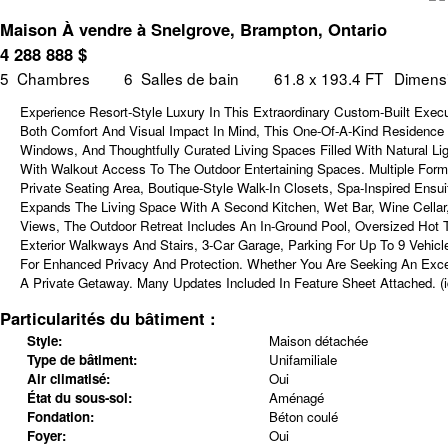
Maison À vendre à Snelgrove, Brampton, Ontario
4 288 888
$
5
Chambres
6
Salles de bain
61.8 x 193.4 FT
Dimensi
Experience Resort-Style Luxury In This Extraordinary Custom-Built Execu
Both Comfort And Visual Impact In Mind, This One-Of-A-Kind Residence 
Windows, And Thoughtfully Curated Living Spaces Filled With Natural L
With Walkout Access To The Outdoor Entertaining Spaces. Multiple Formal
Private Seating Area, Boutique-Style Walk-In Closets, Spa-Inspired En
Expands The Living Space With A Second Kitchen, Wet Bar, Wine Cellar
Views, The Outdoor Retreat Includes An In-Ground Pool, Oversized Hot Tu
Exterior Walkways And Stairs, 3-Car Garage, Parking For Up To 9 Vehicl
For Enhanced Privacy And Protection. Whether You Are Seeking An Except
A Private Getaway. Many Updates Included In Feature Sheet Attached. (i
Particularités du bâtiment :
Style:
Maison détachée
Type de bâtiment:
Unifamiliale
Air climatisé:
Oui
État du sous-sol:
Aménagé
Fondation:
Béton coulé
Foyer:
Oui