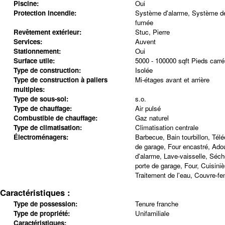
Piscine:
Oui
Protection incendie:
Système d'alarme, Système de
fumée
Revêtement extérieur:
Stuc, Pierre
Services:
Auvent
Stationnement:
Oui
Surface utile:
5000 - 100000 sqft Pieds carré
Type de construction:
Isolée
Type de construction à paliers
Mi-étages avant et arrière
multiples:
Type de sous-sol:
s.o.
Type de chauffage:
Air pulsé
Combustible de chauffage:
Gaz naturel
Type de climatisation:
Climatisation centrale
Électroménagers:
Barbecue, Bain tourbillon, Tél
de garage, Four encastré, Ado
d'alarme, Lave-vaisselle, Séc
porte de garage, Four, Cuisiniè
Traitement de l'eau, Couvre-fen
Caractéristiques :
Type de possession:
Tenure franche
Type de propriété:
Unifamiliale
Caractéristiques: