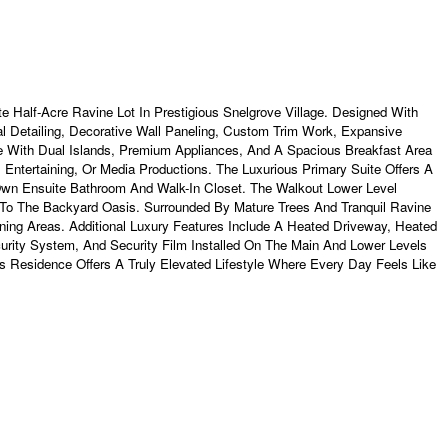
e Half-Acre Ravine Lot In Prestigious Snelgrove Village. Designed With
l Detailing, Decorative Wall Paneling, Custom Trim Work, Expansive
me With Dual Islands, Premium Appliances, And A Spacious Breakfast Area
 Entertaining, Or Media Productions. The Luxurious Primary Suite Offers A
 Own Ensuite Bathroom And Walk-In Closet. The Walkout Lower Level
To The Backyard Oasis. Surrounded By Mature Trees And Tranquil Ravine
ining Areas. Additional Luxury Features Include A Heated Driveway, Heated
curity System, And Security Film Installed On The Main And Lower Levels
s Residence Offers A Truly Elevated Lifestyle Where Every Day Feels Like