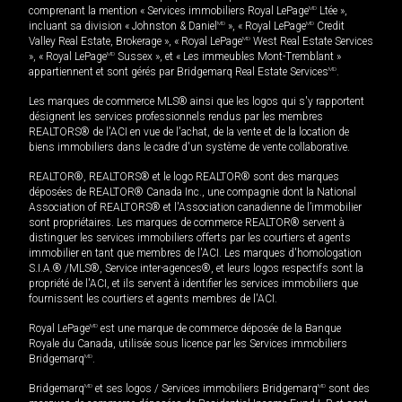
comprenant la mention « Services immobiliers Royal LePage
MD
Ltée »,
incluant sa division « Johnston & Daniel
MD
», « Royal LePage
MD
Credit
Valley Real Estate, Brokerage », « Royal LePage
MD
West Real Estate Services
», « Royal LePage
MD
Sussex », et « Les immeubles Mont-Tremblant »
appartiennent et sont gérés par Bridgemarq Real Estate Services
MD
.
Les marques de commerce MLS® ainsi que les logos qui s'y rapportent
désignent les services professionnels rendus par les membres
REALTORS® de l'ACI en vue de l'achat, de la vente et de la location de
biens immobiliers dans le cadre d'un système de vente collaborative.
REALTOR®, REALTORS® et le logo REALTOR® sont des marques
déposées de REALTOR® Canada Inc., une compagnie dont la National
Association of REALTORS® et l'Association canadienne de l’immobilier
sont propriétaires. Les marques de commerce REALTOR® servent à
distinguer les services immobiliers offerts par les courtiers et agents
immobilier en tant que membres de l'ACI. Les marques d'homologation
S.I.A.® /MLS®, Service inter-agences®, et leurs logos respectifs sont la
propriété de l'ACI, et ils servent à identifier les services immobiliers que
fournissent les courtiers et agents membres de l'ACI.
Royal LePage
MD
est une marque de commerce déposée de la Banque
Royale du Canada, utilisée sous licence par les Services immobiliers
Bridgemarq
MD
.
Bridgemarq
MD
et ses logos / Services immobiliers Bridgemarq
MD
sont des