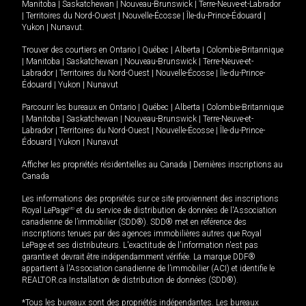
Manitoba
|
Saskatchewan
|
Nouveau-Brunswick
|
Terre-Neuve-et-Labrador
|
Territoires du Nord-Ouest
|
Nouvelle-Écosse
|
Île-du-Prince-Édouard
|
Yukon
|
Nunavut
.
Trouver des courtiers en
Ontario
|
Québec
|
Alberta
|
Colombie-Britannique
|
Manitoba
|
Saskatchewan
|
Nouveau-Brunswick
|
Terre-Neuve-et-
Labrador
|
Territoires du Nord-Ouest
|
Nouvelle-Écosse
|
Île-du-Prince-
Édouard
|
Yukon
|
Nunavut
Parcourir les bureaux en
Ontario
|
Québec
|
Alberta
|
Colombie-Britannique
|
Manitoba
|
Saskatchewan
|
Nouveau-Brunswick
|
Terre-Neuve-et-
Labrador
|
Territoires du Nord-Ouest
|
Nouvelle-Écosse
|
Île-du-Prince-
Édouard
|
Yukon
|
Nunavut
Afficher les propriétés résidentielles au Canada
|
Dernières inscriptions au
Canada
Les informations des propriétés sur ce site proviennent des inscriptions
Royal LePage
MD
et du service de distribution de données de l'Association
canadienne de l’immobilier (SDD®). SDD® met en référence des
inscriptions tenues par des agences immobilières autres que Royal
LePage et ses distributeurs. L'exactitude de l'information n'est pas
garantie et devrait être indépendamment vérifiée. La marque DDF®
appartient à l'Association canadienne de l’immobilier (ACI) et identifie le
REALTOR.ca Installation de distribution de données (SDD®).
*Tous les bureaux sont des propriétés indépendantes. Les bureaux