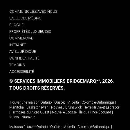
COMMUNIQUEZ AVEC NOUS
SALLE DES MÉDIAS
BLOGUE
PROPRIÉTÉS LUXUEUSES
COMMERCIAL
INTRANET
AVIS JURIDIQUE
CONFIDENTIALITÉ
TÉMOINS
ACCESSIBILITÉ
© SERVICES IMMOBILIERS BRIDGEMARQ
, 2026.
MD
TOUS DROITS RÉSERVÉS.
Trouver une maison
Ontario
|
Québec
|
Alberta
|
Colombie-Britannique
|
Manitoba
|
Saskatchewan
|
Nouveau-Brunswick
|
Terre-Neuve-et-Labrador
|
Territoires du Nord-Ouest
|
Nouvelle-Écosse
|
Île-du-Prince-Édouard
|
Yukon
|
Nunavut
.
Maisons à louer -
Ontario
|
Québec
|
Alberta
|
Colombie-Britannique
|