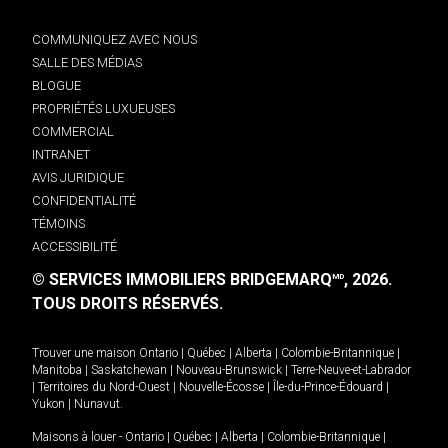
COMMUNIQUEZ AVEC NOUS
SALLE DES MÉDIAS
BLOGUE
PROPRIÉTÉS LUXUEUSES
COMMERCIAL
INTRANET
AVIS JURIDIQUE
CONFIDENTIALITÉ
TÉMOINS
ACCESSIBILITÉ
© SERVICES IMMOBILIERS BRIDGEMARQ
, 2026.
MD
TOUS DROITS RÉSERVÉS.
Trouver une maison
Ontario
|
Québec
|
Alberta
|
Colombie-Britannique
|
Manitoba
|
Saskatchewan
|
Nouveau-Brunswick
|
Terre-Neuve-et-Labrador
|
Territoires du Nord-Ouest
|
Nouvelle-Écosse
|
Île-du-Prince-Édouard
|
Yukon
|
Nunavut
.
Maisons à louer -
Ontario
|
Québec
|
Alberta
|
Colombie-Britannique
|