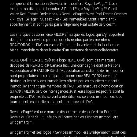
comprenant la mention « Services immobiliers Royal LePage
MD
Ltée »,
incluant sa division « Johnston & Daniel
MD
», « Royal LePage
MD
Credit
Valley Real Estate, Brokerage », « Royal LePage
MD
West Real Estate Services
», « Royal LePage
MD
Sussex », et « Les immeubles Mont-Tremblant »
appartiennent et sont gérés par Bridgemarq Real Estate Services
MD
.
Les marques de commerce MLS® ainsi que les logos qui s'y rapportent
désignent les services professionnels rendus par les membres
REALTORS® de l'ACI en vue de l'achat, de la vente et de la location de
biens immobiliers dans le cadre d'un système de vente collaborative.
REALTOR®, REALTORS® et le logo REALTOR® sont des marques
déposées de REALTOR® Canada Inc., une compagnie dont la National
Association of REALTORS® et l'Association canadienne de l’immobilier
sont propriétaires. Les marques de commerce REALTOR® servent à
distinguer les services immobiliers offerts par les courtiers et agents
immobilier en tant que membres de l'ACI. Les marques d'homologation
S.I.A.® /MLS®, Service inter-agences®, et leurs logos respectifs sont la
propriété de l'ACI, et ils servent à identifier les services immobiliers que
fournissent les courtiers et agents membres de l'ACI.
Royal LePage
MD
est une marque de commerce déposée de la Banque
Royale du Canada, utilisée sous licence par les Services immobiliers
Bridgemarq
MD
.
Bridgemarq
MD
et ses logos / Services immobiliers Bridgemarq
MD
sont des