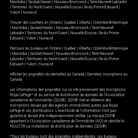
Manitoba
|
Saskatchewan
|
Nouveau-Brunswick
|
Terre-Neuve-et-Labrador
|
Territoires du Nord-Ouest
|
Nouvelle-Écosse
|
Île-du-Prince-Édouard
|
Yukon
|
Nunavut
.
Trouver des courtiers en
Ontario
|
Québec
|
Alberta
|
Colombie-Britannique
|
Manitoba
|
Saskatchewan
|
Nouveau-Brunswick
|
Terre-Neuve-et-
Labrador
|
Territoires du Nord-Ouest
|
Nouvelle-Écosse
|
Île-du-Prince-
Édouard
|
Yukon
|
Nunavut
Parcourir les bureaux en
Ontario
|
Québec
|
Alberta
|
Colombie-Britannique
|
Manitoba
|
Saskatchewan
|
Nouveau-Brunswick
|
Terre-Neuve-et-
Labrador
|
Territoires du Nord-Ouest
|
Nouvelle-Écosse
|
Île-du-Prince-
Édouard
|
Yukon
|
Nunavut
Afficher les propriétés résidentielles au Canada
|
Dernières inscriptions au
Canada
Les informations des propriétés sur ce site proviennent des inscriptions
Royal LePage
MD
et du service de distribution de données de l'Association
canadienne de l’immobilier (SDD®). SDD® met en référence des
inscriptions tenues par des agences immobilières autres que Royal
LePage et ses distributeurs. L'exactitude de l'information n'est pas
garantie et devrait être indépendamment vérifiée. La marque DDF®
appartient à l'Association canadienne de l’immobilier (ACI) et identifie le
REALTOR.ca Installation de distribution de données (SDD®).
*Tous les bureaux sont des propriétés indépendantes. Les bureaux