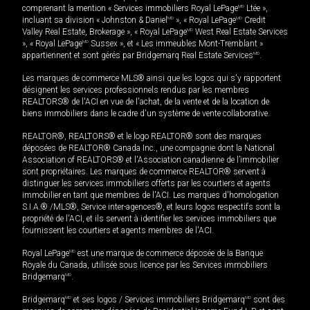
comprenant la mention « Services immobiliers Royal LePage
MD
Ltée »,
incluant sa division « Johnston & Daniel
MD
», « Royal LePage
MD
Credit
Valley Real Estate, Brokerage », « Royal LePage
MD
West Real Estate Services
», « Royal LePage
MD
Sussex », et « Les immeubles Mont-Tremblant »
appartiennent et sont gérés par Bridgemarq Real Estate Services
MD
.
Les marques de commerce MLS® ainsi que les logos qui s'y rapportent
désignent les services professionnels rendus par les membres
REALTORS® de l'ACI en vue de l'achat, de la vente et de la location de
biens immobiliers dans le cadre d'un système de vente collaborative.
REALTOR®, REALTORS® et le logo REALTOR® sont des marques
déposées de REALTOR® Canada Inc., une compagnie dont la National
Association of REALTORS® et l'Association canadienne de l’immobilier
sont propriétaires. Les marques de commerce REALTOR® servent à
distinguer les services immobiliers offerts par les courtiers et agents
immobilier en tant que membres de l'ACI. Les marques d'homologation
S.I.A.® /MLS®, Service inter-agences®, et leurs logos respectifs sont la
propriété de l'ACI, et ils servent à identifier les services immobiliers que
fournissent les courtiers et agents membres de l'ACI.
Royal LePage
MD
est une marque de commerce déposée de la Banque
Royale du Canada, utilisée sous licence par les Services immobiliers
Bridgemarq
MD
.
Bridgemarq
MD
et ses logos / Services immobiliers Bridgemarq
MD
sont des