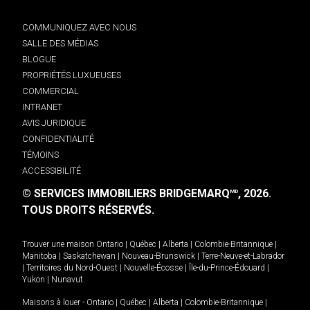
COMMUNIQUEZ AVEC NOUS
SALLE DES MÉDIAS
BLOGUE
PROPRIÉTÉS LUXUEUSES
COMMERCIAL
INTRANET
AVIS JURIDIQUE
CONFIDENTIALITÉ
TÉMOINS
ACCESSIBILITÉ
© SERVICES IMMOBILIERS BRIDGEMARQ
, 2026.
MD
TOUS DROITS RÉSERVÉS.
Trouver une maison
Ontario
|
Québec
|
Alberta
|
Colombie-Britannique
|
Manitoba
|
Saskatchewan
|
Nouveau-Brunswick
|
Terre-Neuve-et-Labrador
|
Territoires du Nord-Ouest
|
Nouvelle-Écosse
|
Île-du-Prince-Édouard
|
Yukon
|
Nunavut
.
Maisons à louer -
Ontario
|
Québec
|
Alberta
|
Colombie-Britannique
|