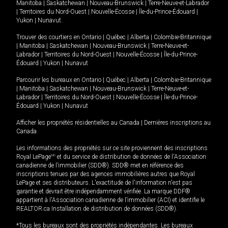
Manitoba
|
Saskatchewan
|
Nouveau-Brunswick
|
Terre-Neuve-et-Labrador
|
Territoires du Nord-Ouest
|
Nouvelle-Écosse
|
Île-du-Prince-Édouard
|
Yukon
|
Nunavut
.
Trouver des courtiers en
Ontario
|
Québec
|
Alberta
|
Colombie-Britannique
|
Manitoba
|
Saskatchewan
|
Nouveau-Brunswick
|
Terre-Neuve-et-
Labrador
|
Territoires du Nord-Ouest
|
Nouvelle-Écosse
|
Île-du-Prince-
Édouard
|
Yukon
|
Nunavut
Parcourir les bureaux en
Ontario
|
Québec
|
Alberta
|
Colombie-Britannique
|
Manitoba
|
Saskatchewan
|
Nouveau-Brunswick
|
Terre-Neuve-et-
Labrador
|
Territoires du Nord-Ouest
|
Nouvelle-Écosse
|
Île-du-Prince-
Édouard
|
Yukon
|
Nunavut
Afficher les propriétés résidentielles au Canada
|
Dernières inscriptions au
Canada
Les informations des propriétés sur ce site proviennent des inscriptions
Royal LePage
MD
et du service de distribution de données de l'Association
canadienne de l’immobilier (SDD®). SDD® met en référence des
inscriptions tenues par des agences immobilières autres que Royal
LePage et ses distributeurs. L'exactitude de l'information n'est pas
garantie et devrait être indépendamment vérifiée. La marque DDF®
appartient à l'Association canadienne de l’immobilier (ACI) et identifie le
REALTOR.ca Installation de distribution de données (SDD®).
*Tous les bureaux sont des propriétés indépendantes. Les bureaux