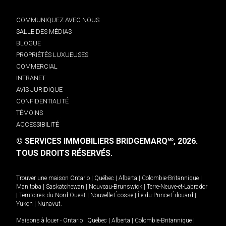
COMMUNIQUEZ AVEC NOUS
SALLE DES MÉDIAS
BLOGUE
PROPRIÉTÉS LUXUEUSES
COMMERCIAL
INTRANET
AVIS JURIDIQUE
CONFIDENTIALITÉ
TÉMOINS
ACCESSIBILITÉ
© SERVICES IMMOBILIERS BRIDGEMARQ
, 2026.
MD
TOUS DROITS RÉSERVÉS.
Trouver une maison
Ontario
|
Québec
|
Alberta
|
Colombie-Britannique
|
Manitoba
|
Saskatchewan
|
Nouveau-Brunswick
|
Terre-Neuve-et-Labrador
|
Territoires du Nord-Ouest
|
Nouvelle-Écosse
|
Île-du-Prince-Édouard
|
Yukon
|
Nunavut
.
Maisons à louer -
Ontario
|
Québec
|
Alberta
|
Colombie-Britannique
|