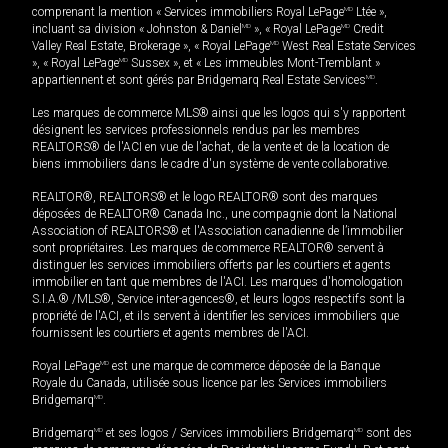
comprenant la mention « Services immobiliers Royal LePage
MD
Ltée »,
incluant sa division « Johnston & Daniel
MD
», « Royal LePage
MD
Credit
Valley Real Estate, Brokerage », « Royal LePage
MD
West Real Estate Services
», « Royal LePage
MD
Sussex », et « Les immeubles Mont-Tremblant »
appartiennent et sont gérés par Bridgemarq Real Estate Services
MD
.
Les marques de commerce MLS® ainsi que les logos qui s'y rapportent
désignent les services professionnels rendus par les membres
REALTORS® de l'ACI en vue de l'achat, de la vente et de la location de
biens immobiliers dans le cadre d'un système de vente collaborative.
REALTOR®, REALTORS® et le logo REALTOR® sont des marques
déposées de REALTOR® Canada Inc., une compagnie dont la National
Association of REALTORS® et l'Association canadienne de l’immobilier
sont propriétaires. Les marques de commerce REALTOR® servent à
distinguer les services immobiliers offerts par les courtiers et agents
immobilier en tant que membres de l'ACI. Les marques d'homologation
S.I.A.® /MLS®, Service inter-agences®, et leurs logos respectifs sont la
propriété de l'ACI, et ils servent à identifier les services immobiliers que
fournissent les courtiers et agents membres de l'ACI.
Royal LePage
MD
est une marque de commerce déposée de la Banque
Royale du Canada, utilisée sous licence par les Services immobiliers
Bridgemarq
MD
.
Bridgemarq
MD
et ses logos / Services immobiliers Bridgemarq
MD
sont des