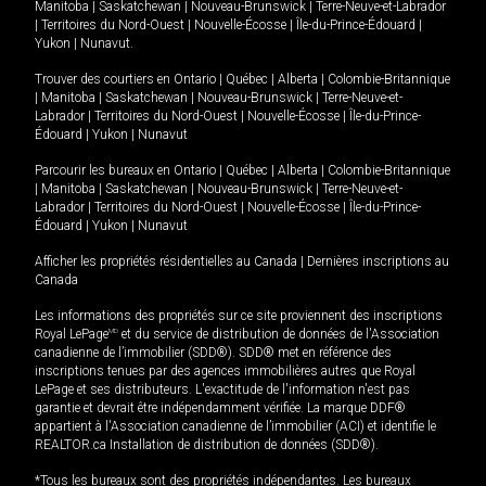
Manitoba
|
Saskatchewan
|
Nouveau-Brunswick
|
Terre-Neuve-et-Labrador
|
Territoires du Nord-Ouest
|
Nouvelle-Écosse
|
Île-du-Prince-Édouard
|
Yukon
|
Nunavut
.
Trouver des courtiers en
Ontario
|
Québec
|
Alberta
|
Colombie-Britannique
|
Manitoba
|
Saskatchewan
|
Nouveau-Brunswick
|
Terre-Neuve-et-
Labrador
|
Territoires du Nord-Ouest
|
Nouvelle-Écosse
|
Île-du-Prince-
Édouard
|
Yukon
|
Nunavut
Parcourir les bureaux en
Ontario
|
Québec
|
Alberta
|
Colombie-Britannique
|
Manitoba
|
Saskatchewan
|
Nouveau-Brunswick
|
Terre-Neuve-et-
Labrador
|
Territoires du Nord-Ouest
|
Nouvelle-Écosse
|
Île-du-Prince-
Édouard
|
Yukon
|
Nunavut
Afficher les propriétés résidentielles au Canada
|
Dernières inscriptions au
Canada
Les informations des propriétés sur ce site proviennent des inscriptions
Royal LePage
MD
et du service de distribution de données de l'Association
canadienne de l’immobilier (SDD®). SDD® met en référence des
inscriptions tenues par des agences immobilières autres que Royal
LePage et ses distributeurs. L'exactitude de l'information n'est pas
garantie et devrait être indépendamment vérifiée. La marque DDF®
appartient à l'Association canadienne de l’immobilier (ACI) et identifie le
REALTOR.ca Installation de distribution de données (SDD®).
*Tous les bureaux sont des propriétés indépendantes. Les bureaux