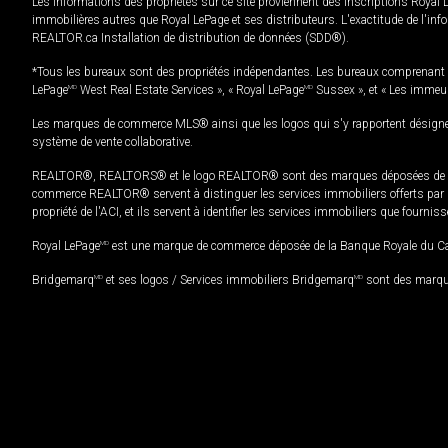
Les informations des propriétés sur ce site proviennent des inscriptions Royal 
immobilières autres que Royal LePage et ses distributeurs. L'exactitude de l'info
REALTOR.ca Installation de distribution de données (SDD®).
*Tous les bureaux sont des propriétés indépendantes. Les bureaux comprenant 
LePage
MD
West Real Estate Services », « Royal LePage
MD
Sussex », et « Les immeu
Les marques de commerce MLS® ainsi que les logos qui s'y rapportent désignent
système de vente collaborative.
REALTOR®, REALTORS® et le logo REALTOR® sont des marques déposées de REAL
commerce REALTOR® servent à distinguer les services immobiliers offerts par le
propriété de l'ACI, et ils servent à identifier les services immobiliers que fourni
Royal LePage
MD
est une marque de commerce déposée de la Banque Royale du Cana
Bridgemarq
MD
et ses logos / Services immobiliers Bridgemarq
MD
sont des marque