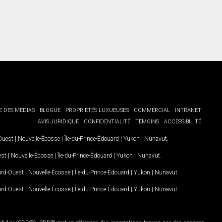
E DES MÉDIAS
BLOGUE
PROPRIÉTÉS LUXUEUSES
COMMERCIAL
INTRANET
AVIS JURIDIQUE
CONFIDENTIALITÉ
TÉMOINS
ACCESSIBILITÉ
-Ouest
|
Nouvelle-Écosse
|
Île-du-Prince-Édouard
|
Yukon
|
Nunavut
.
est
|
Nouvelle-Écosse
|
Île-du-Prince-Édouard
|
Yukon
|
Nunavut
.
Nord-Ouest
|
Nouvelle-Écosse
|
Île-du-Prince-Édouard
|
Yukon
|
Nunavut
Nord-Ouest
|
Nouvelle-Écosse
|
Île-du-Prince-Édouard
|
Yukon
|
Nunavut