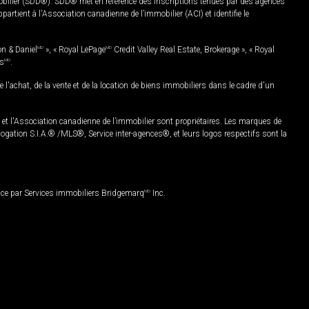
mobilier (SDD®). SDD® met en référence des inscriptions tenues par des agences
rtient à l'Association canadienne de l’immobilier (ACI) et identifie le
on & Daniel
MD
», « Royal LePage
MD
Credit Valley Real Estate, Brokerage », « Royal
es
MD
.
chat, de la vente et de la location de biens immobiliers dans le cadre d'un
Association canadienne de l’immobilier sont propriétaires. Les marques de
ation S.I.A.® /MLS®, Service inter-agences®, et leurs logos respectifs sont la
nce par Services immobiliers Bridgemarq
MD
Inc.