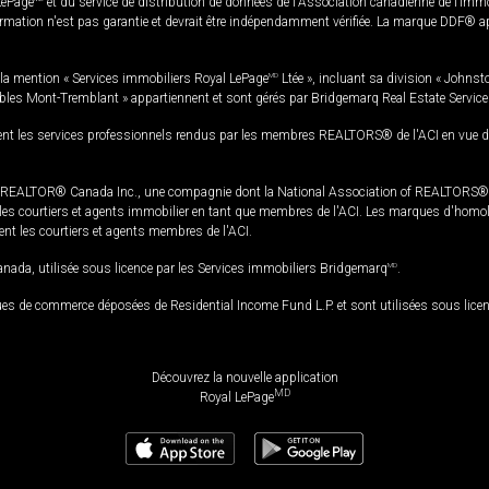
LePage
et du service de distribution de données de l'Association canadienne de l’im
rmation n'est pas garantie et devrait être indépendamment vérifiée. La marque DDF® appa
la mention « Services immobiliers Royal LePage
MD
Ltée », incluant sa division « Johnst
bles Mont-Tremblant » appartiennent et sont gérés par Bridgemarq Real Estate Servic
 les services professionnels rendus par les membres REALTORS® de l'ACI en vue de l'a
TOR® Canada Inc., une compagnie dont la National Association of REALTORS® et l'
s courtiers et agents immobilier en tant que membres de l'ACI. Les marques d'homolog
ssent les courtiers et agents membres de l'ACI.
da, utilisée sous licence par les Services immobiliers Bridgemarq
MD
.
s de commerce déposées de Residential Income Fund L.P. et sont utilisées sous lice
Découvrez la nouvelle application
MD
Royal LePage