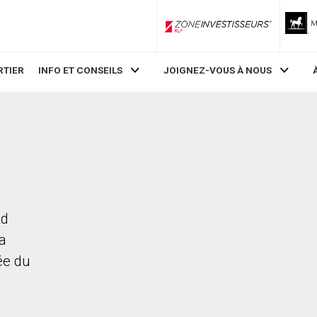
ZoneInvestisseurs RLP
RTIER
INFO ET CONSEILS
JOIGNEZ-VOUS À NOUS
ad
La
rée du