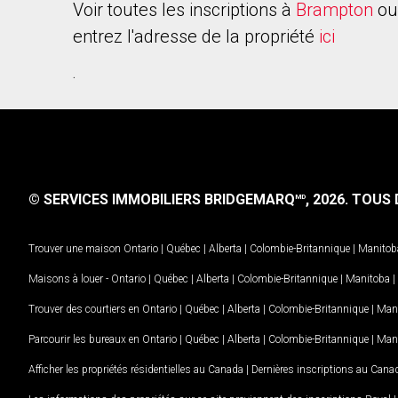
Voir toutes les inscriptions à
Brampton
ou
entrez l'adresse de la propriété
ici
.
© SERVICES IMMOBILIERS BRIDGEMARQ
, 2026.
TOUS D
MD
Trouver une maison
Ontario
|
Québec
|
Alberta
|
Colombie-Britannique
|
Manitob
Maisons à louer -
Ontario
|
Québec
|
Alberta
|
Colombie-Britannique
|
Manitoba
|
Trouver des courtiers en
Ontario
|
Québec
|
Alberta
|
Colombie-Britannique
|
Man
Parcourir les bureaux en
Ontario
|
Québec
|
Alberta
|
Colombie-Britannique
|
Man
Afficher les propriétés résidentielles au Canada
|
Dernières inscriptions au Cana