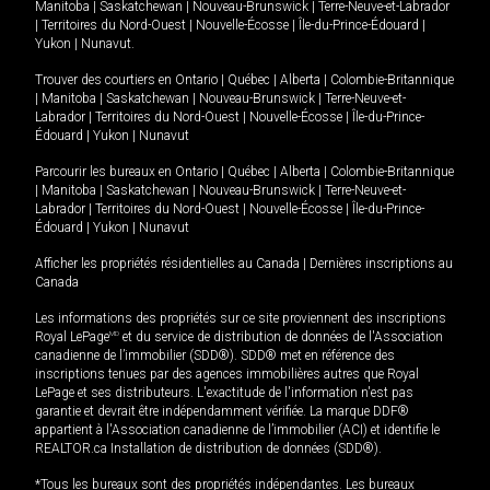
Manitoba
|
Saskatchewan
|
Nouveau-Brunswick
|
Terre-Neuve-et-Labrador
|
Territoires du Nord-Ouest
|
Nouvelle-Écosse
|
Île-du-Prince-Édouard
|
Yukon
|
Nunavut
.
Trouver des courtiers en
Ontario
|
Québec
|
Alberta
|
Colombie-Britannique
|
Manitoba
|
Saskatchewan
|
Nouveau-Brunswick
|
Terre-Neuve-et-
Labrador
|
Territoires du Nord-Ouest
|
Nouvelle-Écosse
|
Île-du-Prince-
Édouard
|
Yukon
|
Nunavut
Parcourir les bureaux en
Ontario
|
Québec
|
Alberta
|
Colombie-Britannique
|
Manitoba
|
Saskatchewan
|
Nouveau-Brunswick
|
Terre-Neuve-et-
Labrador
|
Territoires du Nord-Ouest
|
Nouvelle-Écosse
|
Île-du-Prince-
Édouard
|
Yukon
|
Nunavut
Afficher les propriétés résidentielles au Canada
|
Dernières inscriptions au
Canada
Les informations des propriétés sur ce site proviennent des inscriptions
Royal LePage
MD
et du service de distribution de données de l'Association
canadienne de l’immobilier (SDD®). SDD® met en référence des
inscriptions tenues par des agences immobilières autres que Royal
LePage et ses distributeurs. L'exactitude de l'information n'est pas
garantie et devrait être indépendamment vérifiée. La marque DDF®
appartient à l'Association canadienne de l’immobilier (ACI) et identifie le
REALTOR.ca Installation de distribution de données (SDD®).
*Tous les bureaux sont des propriétés indépendantes. Les bureaux