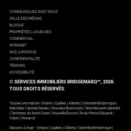
COMMUNIQUEZ AVEC NOUS
SALLE DES MÉDIAS
BLOGUE
PROPRIÉTÉS LUXUEUSES
COMMERCIAL
INTRANET
AVIS JURIDIQUE
CONFIDENTIALITÉ
TÉMOINS
ACCESSIBILITÉ
© SERVICES IMMOBILIERS BRIDGEMARQ
, 2026.
MD
TOUS DROITS RÉSERVÉS.
Trouver une maison
Ontario
|
Québec
|
Alberta
|
Colombie-Britannique
|
Manitoba
|
Saskatchewan
|
Nouveau-Brunswick
|
Terre-Neuve-et-Labrador
|
Territoires du Nord-Ouest
|
Nouvelle-Écosse
|
Île-du-Prince-Édouard
|
Yukon
|
Nunavut
.
Maisons à louer -
Ontario
|
Québec
|
Alberta
|
Colombie-Britannique
|