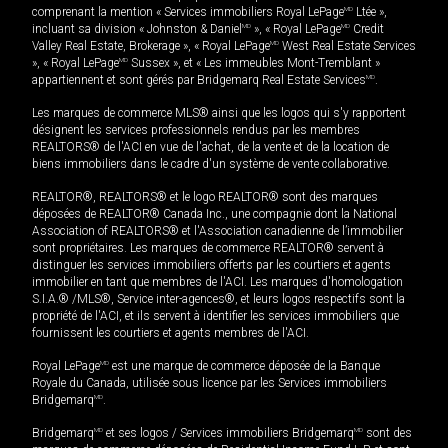
comprenant la mention « Services immobiliers Royal LePage
MD
Ltée »,
incluant sa division « Johnston & Daniel
MD
», « Royal LePage
MD
Credit
Valley Real Estate, Brokerage », « Royal LePage
MD
West Real Estate Services
», « Royal LePage
MD
Sussex », et « Les immeubles Mont-Tremblant »
appartiennent et sont gérés par Bridgemarq Real Estate Services
MD
.
Les marques de commerce MLS® ainsi que les logos qui s'y rapportent
désignent les services professionnels rendus par les membres
REALTORS® de l'ACI en vue de l'achat, de la vente et de la location de
biens immobiliers dans le cadre d'un système de vente collaborative.
REALTOR®, REALTORS® et le logo REALTOR® sont des marques
déposées de REALTOR® Canada Inc., une compagnie dont la National
Association of REALTORS® et l'Association canadienne de l’immobilier
sont propriétaires. Les marques de commerce REALTOR® servent à
distinguer les services immobiliers offerts par les courtiers et agents
immobilier en tant que membres de l'ACI. Les marques d'homologation
S.I.A.® /MLS®, Service inter-agences®, et leurs logos respectifs sont la
propriété de l'ACI, et ils servent à identifier les services immobiliers que
fournissent les courtiers et agents membres de l'ACI.
Royal LePage
MD
est une marque de commerce déposée de la Banque
Royale du Canada, utilisée sous licence par les Services immobiliers
Bridgemarq
MD
.
Bridgemarq
MD
et ses logos / Services immobiliers Bridgemarq
MD
sont des