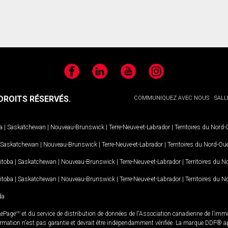
Facebook
LinkedIn
YouTube
Instagram
ROITS RÉSERVÉS.
COMMUNIQUEZ AVEC NOUS
SALL
a
|
Saskatchewan
|
Nouveau-Brunswick
|
Terre-Neuve-et-Labrador
|
Territoires du Nord
Saskatchewan
|
Nouveau-Brunswick
|
Terre-Neuve-et-Labrador
|
Territoires du Nord-Ou
itoba
|
Saskatchewan
|
Nouveau-Brunswick
|
Terre-Neuve-et-Labrador
|
Territoires du 
itoba
|
Saskatchewan
|
Nouveau-Brunswick
|
Terre-Neuve-et-Labrador
|
Territoires du 
da
LePage
MD
et du service de distribution de données de l'Association canadienne de l’im
rmation n'est pas garantie et devrait être indépendamment vérifiée. La marque DDF® appa