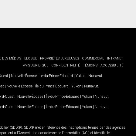
E DES MÉDIAS
BLOGUE
PROPRIÉTÉS LUXUEUSES
COMMERCIAL
INTRANET
AVIS JURIDIQUE
CONFIDENTIALITÉ
TÉMOINS
ACCESSIBILITÉ
-Ouest
|
Nouvelle-Écosse
|
Île-du-Prince-Édouard
|
Yukon
|
Nunavut
.
est
|
Nouvelle-Écosse
|
Île-du-Prince-Édouard
|
Yukon
|
Nunavut
.
Nord-Ouest
|
Nouvelle-Écosse
|
Île-du-Prince-Édouard
|
Yukon
|
Nunavut
Nord-Ouest
|
Nouvelle-Écosse
|
Île-du-Prince-Édouard
|
Yukon
|
Nunavut
mobilier (SDD®). SDD® met en référence des inscriptions tenues par des agences
rtient à l'Association canadienne de l’immobilier (ACI) et identifie le