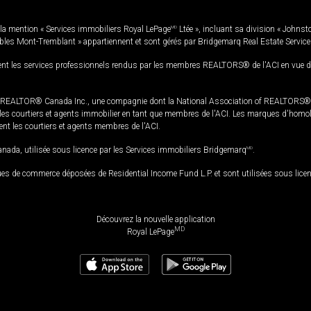
la mention « Services immobiliers Royal LePage
MD
Ltée », incluant sa division « Johnst
bles Mont-Tremblant » appartiennent et sont gérés par Bridgemarq Real Estate Servic
 les services professionnels rendus par les membres REALTORS® de l'ACI en vue de l'a
TOR® Canada Inc., une compagnie dont la National Association of REALTORS® et l'
s courtiers et agents immobilier en tant que membres de l'ACI. Les marques d'homolog
ssent les courtiers et agents membres de l'ACI.
da, utilisée sous licence par les Services immobiliers Bridgemarq
MD
.
s de commerce déposées de Residential Income Fund L.P. et sont utilisées sous lice
Découvrez la nouvelle application
MD
Royal LePage