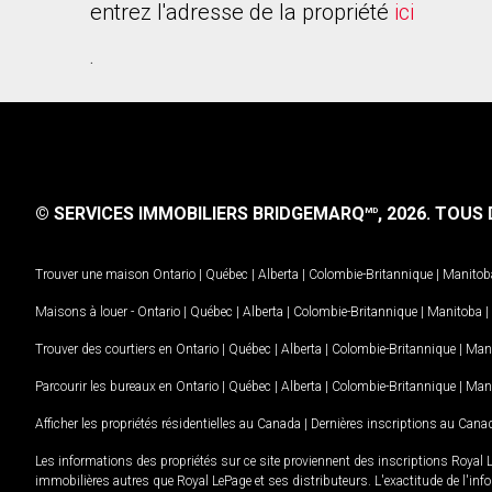
entrez l'adresse de la propriété
ici
.
© SERVICES IMMOBILIERS BRIDGEMARQ
, 2026.
TOUS D
MD
Trouver une maison
Ontario
|
Québec
|
Alberta
|
Colombie-Britannique
|
Manitob
Maisons à louer -
Ontario
|
Québec
|
Alberta
|
Colombie-Britannique
|
Manitoba
|
Trouver des courtiers en
Ontario
|
Québec
|
Alberta
|
Colombie-Britannique
|
Man
Parcourir les bureaux en
Ontario
|
Québec
|
Alberta
|
Colombie-Britannique
|
Man
Afficher les propriétés résidentielles au Canada
|
Dernières inscriptions au Cana
Les informations des propriétés sur ce site proviennent des inscriptions Royal 
immobilières autres que Royal LePage et ses distributeurs. L'exactitude de l'info