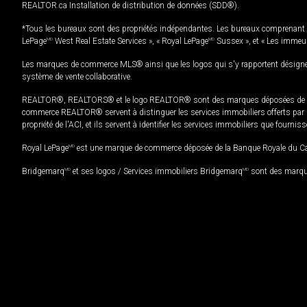
REALTOR.ca Installation de distribution de données (SDD®).
*Tous les bureaux sont des propriétés indépendantes. Les bureaux comprenant 
LePage
MD
West Real Estate Services », « Royal LePage
MD
Sussex », et « Les immeu
Les marques de commerce MLS® ainsi que les logos qui s'y rapportent désignent
système de vente collaborative.
REALTOR®, REALTORS® et le logo REALTOR® sont des marques déposées de REAL
commerce REALTOR® servent à distinguer les services immobiliers offerts par le
propriété de l'ACI, et ils servent à identifier les services immobiliers que fourni
Royal LePage
MD
est une marque de commerce déposée de la Banque Royale du Cana
Bridgemarq
MD
et ses logos / Services immobiliers Bridgemarq
MD
sont des marque