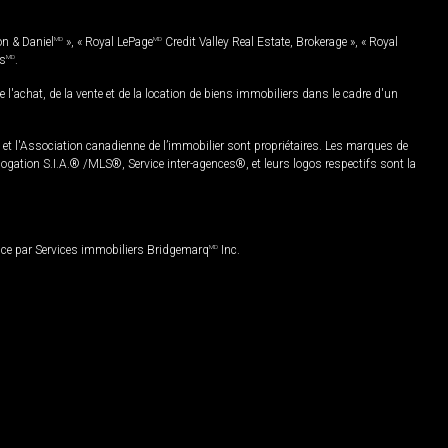
on & Daniel
MD
», « Royal LePage
MD
Credit Valley Real Estate, Brokerage », « Royal
es
MD
.
chat, de la vente et de la location de biens immobiliers dans le cadre d'un
Association canadienne de l’immobilier sont propriétaires. Les marques de
ation S.I.A.® /MLS®, Service inter-agences®, et leurs logos respectifs sont la
nce par Services immobiliers Bridgemarq
MD
Inc.