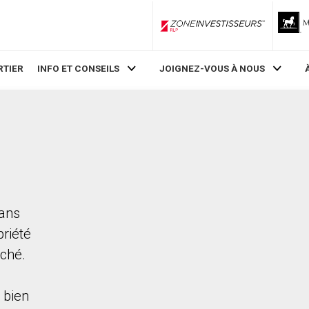
ZoneInvestisseurs RLP
RTIER
INFO ET CONSEILS
JOIGNEZ-VOUS À NOUS
dans
priété
rché.
 bien