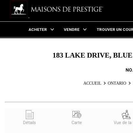
ACHETER
VENDRE
TROUVER UN COUR
Live
En Direct
183 LAKE DRIVE, BLU
NO
ACCUEIL
ONTARIO
Détails
Carte
Vue de la