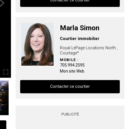
Contacter ce courtier
ext
Contacter ce courtier
Marla Simon
Prénom
Courtier immobilier
et
Nom
Royal LePage Locations North ,
Courriel
Courtage*
MOBILE :
Téléphone
705.994.2595
(Optionnel)
Mon site Web
Message
Contacter ce courtier
Contacter ce courtier
PUBLICITÉ
Prénom
et