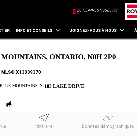
ZoneInvestisseurs RL
TIER
INFO ET CONSEILS
JOIGNEZ-VOUS À NOUS
À
E MOUNTAINS, ONTARIO, N0H 2P0
. MLS® X13039370
BLUE MOUNTAINS
183 LAKE DRIVE
 rue
Itinéraire
Données démographiques