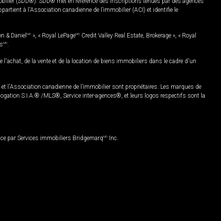
mobilier (SDD®). SDD® met en référence des inscriptions tenues par des agences
rtient à l'Association canadienne de l’immobilier (ACI) et identifie le
on & Daniel
MD
», « Royal LePage
MD
Credit Valley Real Estate, Brokerage », « Royal
es
MD
.
chat, de la vente et de la location de biens immobiliers dans le cadre d'un
Association canadienne de l’immobilier sont propriétaires. Les marques de
ation S.I.A.® /MLS®, Service inter-agences®, et leurs logos respectifs sont la
nce par Services immobiliers Bridgemarq
MD
Inc.