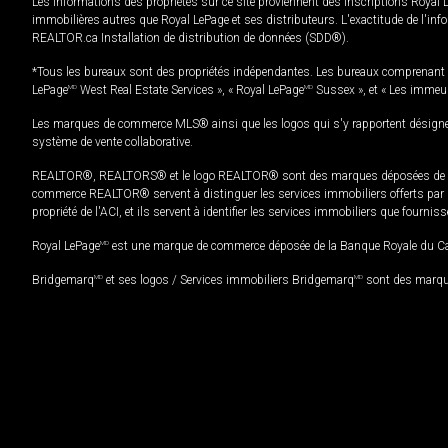
Les informations des propriétés sur ce site proviennent des inscriptions Royal 
immobilières autres que Royal LePage et ses distributeurs. L'exactitude de l'info
REALTOR.ca Installation de distribution de données (SDD®).
*Tous les bureaux sont des propriétés indépendantes. Les bureaux comprenant 
LePage
MD
West Real Estate Services », « Royal LePage
MD
Sussex », et « Les immeu
Les marques de commerce MLS® ainsi que les logos qui s'y rapportent désignent
système de vente collaborative.
REALTOR®, REALTORS® et le logo REALTOR® sont des marques déposées de REAL
commerce REALTOR® servent à distinguer les services immobiliers offerts par le
propriété de l'ACI, et ils servent à identifier les services immobiliers que fourni
Royal LePage
MD
est une marque de commerce déposée de la Banque Royale du Cana
Bridgemarq
MD
et ses logos / Services immobiliers Bridgemarq
MD
sont des marque