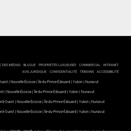
E DES MÉDIAS
BLOGUE
PROPRIÉTÉS LUXUEUSES
COMMERCIAL
INTRANET
AVIS JURIDIQUE
CONFIDENTIALITÉ
TÉMOINS
ACCESSIBILITÉ
-Ouest
|
Nouvelle-Écosse
|
Île-du-Prince-Édouard
|
Yukon
|
Nunavut
.
est
|
Nouvelle-Écosse
|
Île-du-Prince-Édouard
|
Yukon
|
Nunavut
.
Nord-Ouest
|
Nouvelle-Écosse
|
Île-du-Prince-Édouard
|
Yukon
|
Nunavut
Nord-Ouest
|
Nouvelle-Écosse
|
Île-du-Prince-Édouard
|
Yukon
|
Nunavut