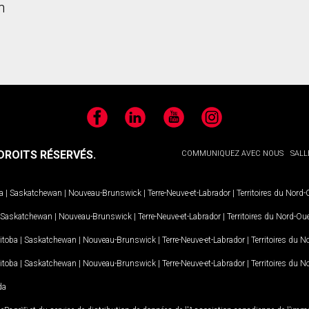
n
Facebook
LinkedIn
YouTube
Instagram
ROITS RÉSERVÉS.
COMMUNIQUEZ AVEC NOUS
SALL
a
|
Saskatchewan
|
Nouveau-Brunswick
|
Terre-Neuve-et-Labrador
|
Territoires du Nord
Saskatchewan
|
Nouveau-Brunswick
|
Terre-Neuve-et-Labrador
|
Territoires du Nord-Ou
itoba
|
Saskatchewan
|
Nouveau-Brunswick
|
Terre-Neuve-et-Labrador
|
Territoires du 
itoba
|
Saskatchewan
|
Nouveau-Brunswick
|
Terre-Neuve-et-Labrador
|
Territoires du 
da
MD