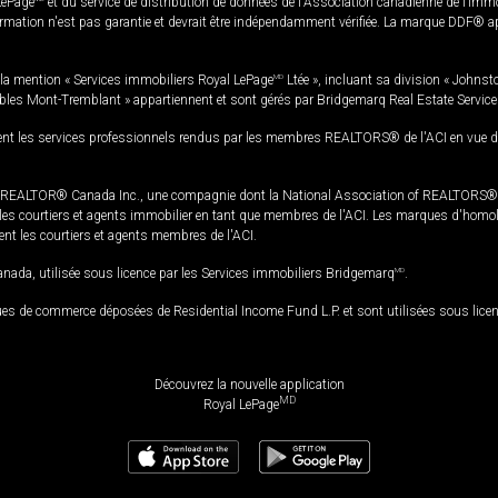
LePage
et du service de distribution de données de l'Association canadienne de l’im
rmation n'est pas garantie et devrait être indépendamment vérifiée. La marque DDF® appa
la mention « Services immobiliers Royal LePage
MD
Ltée », incluant sa division « Johnst
bles Mont-Tremblant » appartiennent et sont gérés par Bridgemarq Real Estate Servic
 les services professionnels rendus par les membres REALTORS® de l'ACI en vue de l'a
TOR® Canada Inc., une compagnie dont la National Association of REALTORS® et l'
s courtiers et agents immobilier en tant que membres de l'ACI. Les marques d'homolog
ssent les courtiers et agents membres de l'ACI.
da, utilisée sous licence par les Services immobiliers Bridgemarq
MD
.
s de commerce déposées de Residential Income Fund L.P. et sont utilisées sous lice
Découvrez la nouvelle application
MD
Royal LePage