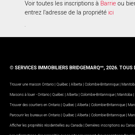
Voir toutes les inscriptions à
Barrie
ou bie
entrez l'adresse de la propriété
ici
.
© SERVICES IMMOBILIERS BRIDGEMARQ
, 2026.
TOUS D
MD
Trouver une maison
Ontario
|
Québec
|
Alberta
|
Colombie-Britannique
|
Manitob
Maisons à louer -
Ontario
|
Québec
|
Alberta
|
Colombie-Britannique
|
Manitoba
|
Trouver des courtiers en
Ontario
|
Québec
|
Alberta
|
Colombie-Britannique
|
Man
Parcourir les bureaux en
Ontario
|
Québec
|
Alberta
|
Colombie-Britannique
|
Man
Afficher les propriétés résidentielles au Canada
|
Dernières inscriptions au Cana