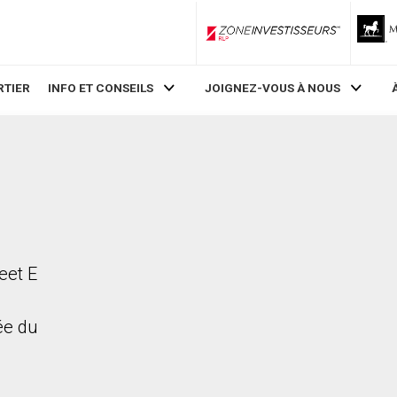
ZoneInvestisseurs RLP
RTIER
INFO ET CONSEILS
JOIGNEZ-VOUS À NOUS
eet E
rée du