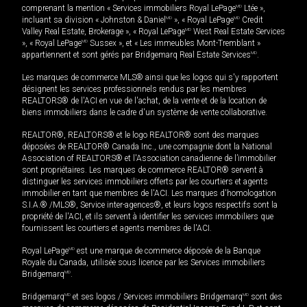
comprenant la mention « Services immobiliers Royal LePage
MD
Ltée »,
incluant sa division « Johnston & Daniel
MD
», « Royal LePage
MD
Credit
Valley Real Estate, Brokerage », « Royal LePage
MD
West Real Estate Services
», « Royal LePage
MD
Sussex », et « Les immeubles Mont-Tremblant »
appartiennent et sont gérés par Bridgemarq Real Estate Services
MD
.
Les marques de commerce MLS® ainsi que les logos qui s'y rapportent
désignent les services professionnels rendus par les membres
REALTORS® de l'ACI en vue de l'achat, de la vente et de la location de
biens immobiliers dans le cadre d'un système de vente collaborative.
REALTOR®, REALTORS® et le logo REALTOR® sont des marques
déposées de REALTOR® Canada Inc., une compagnie dont la National
Association of REALTORS® et l'Association canadienne de l’immobilier
sont propriétaires. Les marques de commerce REALTOR® servent à
distinguer les services immobiliers offerts par les courtiers et agents
immobilier en tant que membres de l'ACI. Les marques d'homologation
S.I.A.® /MLS®, Service inter-agences®, et leurs logos respectifs sont la
propriété de l'ACI, et ils servent à identifier les services immobiliers que
fournissent les courtiers et agents membres de l'ACI.
Royal LePage
MD
est une marque de commerce déposée de la Banque
Royale du Canada, utilisée sous licence par les Services immobiliers
Bridgemarq
MD
.
Bridgemarq
MD
et ses logos / Services immobiliers Bridgemarq
MD
sont des