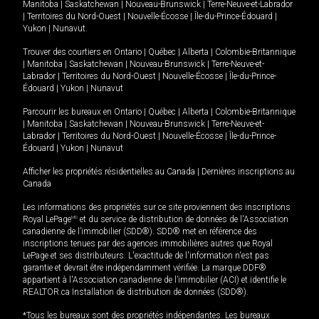
Manitoba
|
Saskatchewan
|
Nouveau-Brunswick
|
Terre-Neuve-et-Labrador
|
Territoires du Nord-Ouest
|
Nouvelle-Écosse
|
Île-du-Prince-Édouard
|
Yukon
|
Nunavut
.
Trouver des courtiers en
Ontario
|
Québec
|
Alberta
|
Colombie-Britannique
|
Manitoba
|
Saskatchewan
|
Nouveau-Brunswick
|
Terre-Neuve-et-
Labrador
|
Territoires du Nord-Ouest
|
Nouvelle-Écosse
|
Île-du-Prince-
Édouard
|
Yukon
|
Nunavut
Parcourir les bureaux en
Ontario
|
Québec
|
Alberta
|
Colombie-Britannique
|
Manitoba
|
Saskatchewan
|
Nouveau-Brunswick
|
Terre-Neuve-et-
Labrador
|
Territoires du Nord-Ouest
|
Nouvelle-Écosse
|
Île-du-Prince-
Édouard
|
Yukon
|
Nunavut
Afficher les propriétés résidentielles au Canada
|
Dernières inscriptions au
Canada
Les informations des propriétés sur ce site proviennent des inscriptions
Royal LePage
MD
et du service de distribution de données de l'Association
canadienne de l’immobilier (SDD®). SDD® met en référence des
inscriptions tenues par des agences immobilières autres que Royal
LePage et ses distributeurs. L'exactitude de l'information n'est pas
garantie et devrait être indépendamment vérifiée. La marque DDF®
appartient à l'Association canadienne de l’immobilier (ACI) et identifie le
REALTOR.ca Installation de distribution de données (SDD®).
*Tous les bureaux sont des propriétés indépendantes. Les bureaux