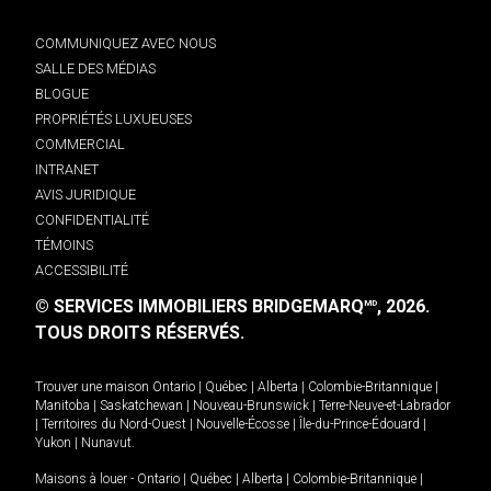
COMMUNIQUEZ AVEC NOUS
SALLE DES MÉDIAS
BLOGUE
PROPRIÉTÉS LUXUEUSES
COMMERCIAL
INTRANET
AVIS JURIDIQUE
CONFIDENTIALITÉ
TÉMOINS
ACCESSIBILITÉ
© SERVICES IMMOBILIERS BRIDGEMARQ
, 2026.
MD
TOUS DROITS RÉSERVÉS.
Trouver une maison
Ontario
|
Québec
|
Alberta
|
Colombie-Britannique
|
Manitoba
|
Saskatchewan
|
Nouveau-Brunswick
|
Terre-Neuve-et-Labrador
|
Territoires du Nord-Ouest
|
Nouvelle-Écosse
|
Île-du-Prince-Édouard
|
Yukon
|
Nunavut
.
Maisons à louer -
Ontario
|
Québec
|
Alberta
|
Colombie-Britannique
|