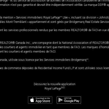
LePage
et du service de distribution de données de l'Association canadienne de l’im
rmation n'est pas garantie et devrait être indépendamment vérifiée. La marque DDF® appa
la mention « Services immobiliers Royal LePage
MD
Ltée », incluant sa division « Johnst
bles Mont-Tremblant » appartiennent et sont gérés par Bridgemarq Real Estate Servic
 les services professionnels rendus par les membres REALTORS® de l'ACI en vue de l'a
TOR® Canada Inc., une compagnie dont la National Association of REALTORS® et l'
s courtiers et agents immobilier en tant que membres de l'ACI. Les marques d'homolog
ssent les courtiers et agents membres de l'ACI.
da, utilisée sous licence par les Services immobiliers Bridgemarq
MD
.
s de commerce déposées de Residential Income Fund L.P. et sont utilisées sous lice
Découvrez la nouvelle application
MD
Royal LePage