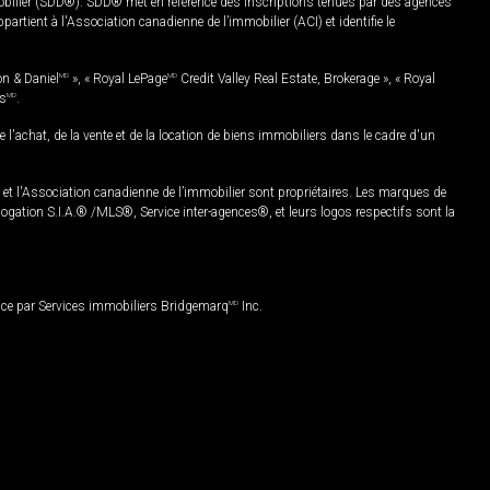
mobilier (SDD®). SDD® met en référence des inscriptions tenues par des agences
rtient à l'Association canadienne de l’immobilier (ACI) et identifie le
on & Daniel
MD
», « Royal LePage
MD
Credit Valley Real Estate, Brokerage », « Royal
es
MD
.
chat, de la vente et de la location de biens immobiliers dans le cadre d'un
Association canadienne de l’immobilier sont propriétaires. Les marques de
ation S.I.A.® /MLS®, Service inter-agences®, et leurs logos respectifs sont la
nce par Services immobiliers Bridgemarq
MD
Inc.