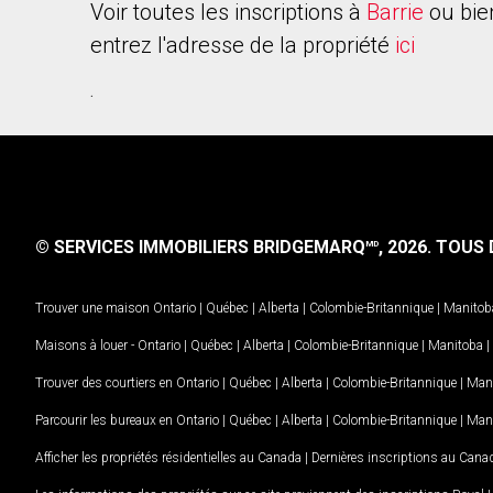
Voir toutes les inscriptions à
Barrie
ou bie
entrez l'adresse de la propriété
ici
.
© SERVICES IMMOBILIERS BRIDGEMARQ
, 2026.
TOUS D
MD
Trouver une maison
Ontario
|
Québec
|
Alberta
|
Colombie-Britannique
|
Manitob
Maisons à louer -
Ontario
|
Québec
|
Alberta
|
Colombie-Britannique
|
Manitoba
|
Trouver des courtiers en
Ontario
|
Québec
|
Alberta
|
Colombie-Britannique
|
Man
Parcourir les bureaux en
Ontario
|
Québec
|
Alberta
|
Colombie-Britannique
|
Man
Afficher les propriétés résidentielles au Canada
|
Dernières inscriptions au Cana