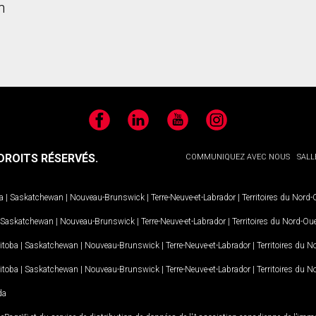
n
Facebook
LinkedIn
YouTube
Instagram
ROITS RÉSERVÉS.
COMMUNIQUEZ AVEC NOUS
SALL
a
|
Saskatchewan
|
Nouveau-Brunswick
|
Terre-Neuve-et-Labrador
|
Territoires du Nord
Saskatchewan
|
Nouveau-Brunswick
|
Terre-Neuve-et-Labrador
|
Territoires du Nord-Ou
itoba
|
Saskatchewan
|
Nouveau-Brunswick
|
Terre-Neuve-et-Labrador
|
Territoires du 
itoba
|
Saskatchewan
|
Nouveau-Brunswick
|
Terre-Neuve-et-Labrador
|
Territoires du 
da
MD