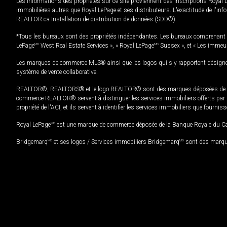
Les informations des propriétés sur ce site proviennent des inscriptions Royal 
immobilières autres que Royal LePage et ses distributeurs. L'exactitude de l'info
REALTOR.ca Installation de distribution de données (SDD®).
*Tous les bureaux sont des propriétés indépendantes. Les bureaux comprenant 
LePage
MD
West Real Estate Services », « Royal LePage
MD
Sussex », et « Les immeu
Les marques de commerce MLS® ainsi que les logos qui s'y rapportent désignent
système de vente collaborative.
REALTOR®, REALTORS® et le logo REALTOR® sont des marques déposées de REAL
commerce REALTOR® servent à distinguer les services immobiliers offerts par le
propriété de l'ACI, et ils servent à identifier les services immobiliers que fourni
Royal LePage
MD
est une marque de commerce déposée de la Banque Royale du Cana
Bridgemarq
MD
et ses logos / Services immobiliers Bridgemarq
MD
sont des marque