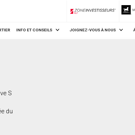
ZoneInvestisseurs RLP
RTIER
INFO ET CONSEILS
JOIGNEZ-VOUS À NOUS
ive S
rée du