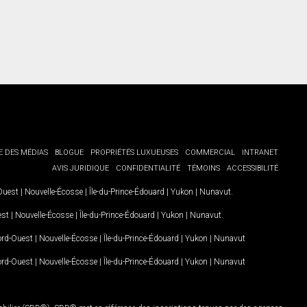
E DES MÉDIAS
BLOGUE
PROPRIÉTÉS LUXUEUSES
COMMERCIAL
INTRANET
AVIS JURIDIQUE
CONFIDENTIALITÉ
TÉMOINS
ACCESSIBILITÉ
-Ouest
|
Nouvelle-Écosse
|
Île-du-Prince-Édouard
|
Yukon
|
Nunavut
.
est
|
Nouvelle-Écosse
|
Île-du-Prince-Édouard
|
Yukon
|
Nunavut
.
Nord-Ouest
|
Nouvelle-Écosse
|
Île-du-Prince-Édouard
|
Yukon
|
Nunavut
Nord-Ouest
|
Nouvelle-Écosse
|
Île-du-Prince-Édouard
|
Yukon
|
Nunavut