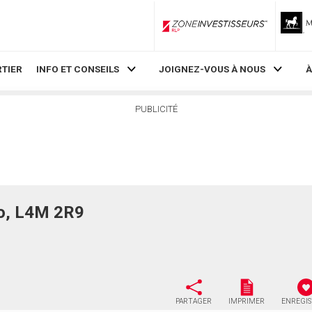
ZoneInvestisseurs RLP
TIER
INFO ET CONSEILS
JOIGNEZ-VOUS À NOUS
À
PUBLICITÉ
o, L4M 2R9
PARTAGER
IMPRIMER
ENREGI