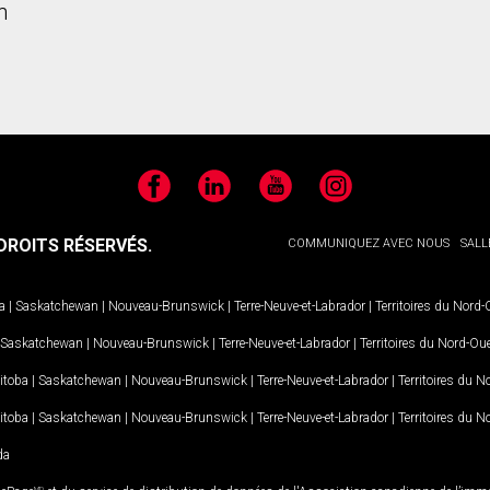
n
Facebook
LinkedIn
YouTube
Instagram
ROITS RÉSERVÉS.
COMMUNIQUEZ AVEC NOUS
SALL
a
|
Saskatchewan
|
Nouveau-Brunswick
|
Terre-Neuve-et-Labrador
|
Territoires du Nord
Saskatchewan
|
Nouveau-Brunswick
|
Terre-Neuve-et-Labrador
|
Territoires du Nord-Ou
itoba
|
Saskatchewan
|
Nouveau-Brunswick
|
Terre-Neuve-et-Labrador
|
Territoires du 
itoba
|
Saskatchewan
|
Nouveau-Brunswick
|
Terre-Neuve-et-Labrador
|
Territoires du 
da
MD