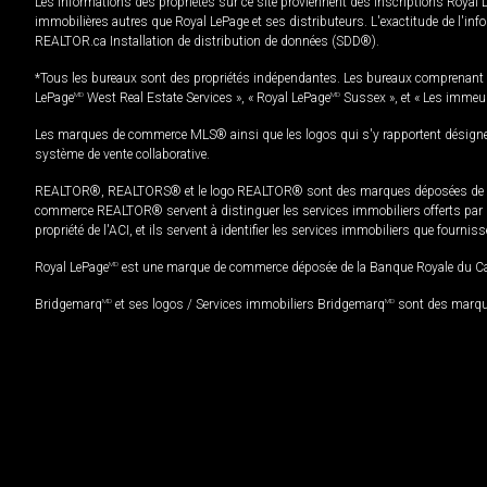
Les informations des propriétés sur ce site proviennent des inscriptions Royal 
immobilières autres que Royal LePage et ses distributeurs. L'exactitude de l'info
REALTOR.ca Installation de distribution de données (SDD®).
*Tous les bureaux sont des propriétés indépendantes. Les bureaux comprenant 
LePage
MD
West Real Estate Services », « Royal LePage
MD
Sussex », et « Les immeu
Les marques de commerce MLS® ainsi que les logos qui s'y rapportent désignent
système de vente collaborative.
REALTOR®, REALTORS® et le logo REALTOR® sont des marques déposées de REAL
commerce REALTOR® servent à distinguer les services immobiliers offerts par le
propriété de l'ACI, et ils servent à identifier les services immobiliers que fourni
Royal LePage
MD
est une marque de commerce déposée de la Banque Royale du Cana
Bridgemarq
MD
et ses logos / Services immobiliers Bridgemarq
MD
sont des marque