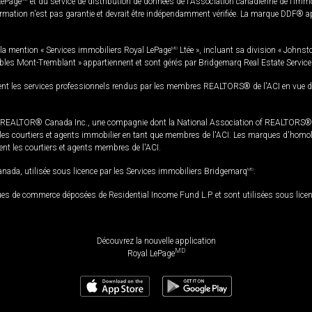
LePage
et du service de distribution de données de l'Association canadienne de l’im
rmation n'est pas garantie et devrait être indépendamment vérifiée. La marque DDF® appa
la mention « Services immobiliers Royal LePage
MD
Ltée », incluant sa division « Johnst
bles Mont-Tremblant » appartiennent et sont gérés par Bridgemarq Real Estate Servic
 les services professionnels rendus par les membres REALTORS® de l'ACI en vue de l'a
TOR® Canada Inc., une compagnie dont la National Association of REALTORS® et l'
s courtiers et agents immobilier en tant que membres de l'ACI. Les marques d'homolog
ssent les courtiers et agents membres de l'ACI.
da, utilisée sous licence par les Services immobiliers Bridgemarq
MD
.
s de commerce déposées de Residential Income Fund L.P. et sont utilisées sous lice
Découvrez la nouvelle application
MD
Royal LePage