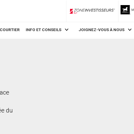
ZoneInvestisseurs RLP
 COURTIER
INFO ET CONSEILS
JOIGNEZ-VOUS À NOUS
race
rée du