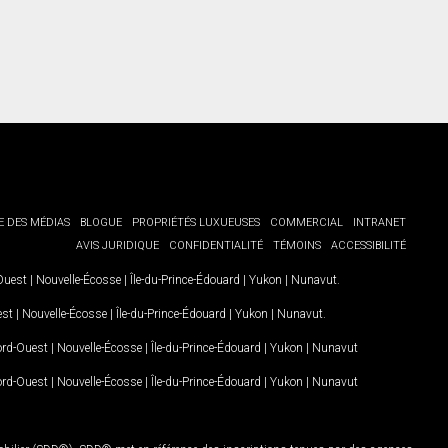
E DES MÉDIAS
BLOGUE
PROPRIÉTÉS LUXUEUSES
COMMERCIAL
INTRANET
AVIS JURIDIQUE
CONFIDENTIALITÉ
TÉMOINS
ACCESSIBILITÉ
-Ouest
|
Nouvelle-Écosse
|
Île-du-Prince-Édouard
|
Yukon
|
Nunavut
.
est
|
Nouvelle-Écosse
|
Île-du-Prince-Édouard
|
Yukon
|
Nunavut
.
Nord-Ouest
|
Nouvelle-Écosse
|
Île-du-Prince-Édouard
|
Yukon
|
Nunavut
Nord-Ouest
|
Nouvelle-Écosse
|
Île-du-Prince-Édouard
|
Yukon
|
Nunavut