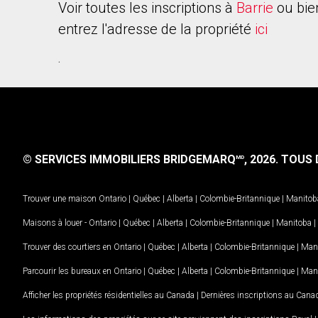
Voir toutes les inscriptions à
Barrie
ou bie
entrez l'adresse de la propriété
ici
.
© SERVICES IMMOBILIERS BRIDGEMARQ
, 2026.
TOUS D
MD
Trouver une maison
Ontario
|
Québec
|
Alberta
|
Colombie-Britannique
|
Manitob
Maisons à louer -
Ontario
|
Québec
|
Alberta
|
Colombie-Britannique
|
Manitoba
|
Trouver des courtiers en
Ontario
|
Québec
|
Alberta
|
Colombie-Britannique
|
Man
Parcourir les bureaux en
Ontario
|
Québec
|
Alberta
|
Colombie-Britannique
|
Man
Afficher les propriétés résidentielles au Canada
|
Dernières inscriptions au Cana