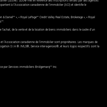
mobilier (SDD®). SDD® met en référence des inscriptions tenues par des agences
rtient à l'Association canadienne de l’immobilier (ACI) et identifie le
on & Daniel
MD
», « Royal LePage
MD
Credit Valley Real Estate, Brokerage », « Royal
es
MD
.
chat, de la vente et de la location de biens immobiliers dans le cadre d'un
Association canadienne de l’immobilier sont propriétaires. Les marques de
ation S.I.A.® /MLS®, Service inter-agences®, et leurs logos respectifs sont la
nce par Services immobiliers Bridgemarq
MD
Inc.