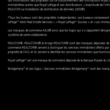
Les informations des propriétés sur ce site proviennent des inscriptions Royal 
immobilières autres que Royal LePage et ses distributeurs. L'exactitude de l'info
REALTOR.ca Installation de distribution de données (SDD®).
*Tous les bureaux sont des propriétés indépendantes. Les bureaux comprenant 
LePage
MD
West Real Estate Services », « Royal LePage
MD
Sussex », et « Les immeu
Les marques de commerce MLS® ainsi que les logos qui s'y rapportent désignent
système de vente collaborative.
REALTOR®, REALTORS® et le logo REALTOR® sont des marques déposées de REAL
commerce REALTOR® servent à distinguer les services immobiliers offerts par le
propriété de l'ACI, et ils servent à identifier les services immobiliers que fourni
Royal LePage
MD
est une marque de commerce déposée de la Banque Royale du Cana
Bridgemarq
MD
et ses logos / Services immobiliers Bridgemarq
MD
sont des marque