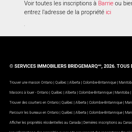
Voir toutes les inscriptions à
Barrie
ou bie
entrez l'adresse de la propriété
ici
.
© SERVICES IMMOBILIERS BRIDGEMARQ
, 2026.
TOUS D
MD
Trouver une maison
Ontario
|
Québec
|
Alberta
|
Colombie-Britannique
|
Manitob
Maisons à louer -
Ontario
|
Québec
|
Alberta
|
Colombie-Britannique
|
Manitoba
|
Trouver des courtiers en
Ontario
|
Québec
|
Alberta
|
Colombie-Britannique
|
Man
Parcourir les bureaux en
Ontario
|
Québec
|
Alberta
|
Colombie-Britannique
|
Man
Afficher les propriétés résidentielles au Canada
|
Dernières inscriptions au Cana