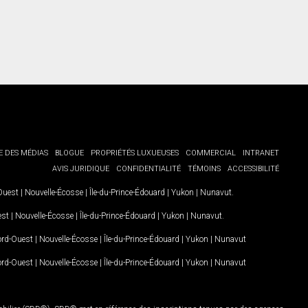
E DES MÉDIAS
BLOGUE
PROPRIÉTÉS LUXUEUSES
COMMERCIAL
INTRANET
AVIS JURIDIQUE
CONFIDENTIALITÉ
TÉMOINS
ACCESSIBILITÉ
-Ouest
|
Nouvelle-Écosse
|
Île-du-Prince-Édouard
|
Yukon
|
Nunavut
.
est
|
Nouvelle-Écosse
|
Île-du-Prince-Édouard
|
Yukon
|
Nunavut
.
Nord-Ouest
|
Nouvelle-Écosse
|
Île-du-Prince-Édouard
|
Yukon
|
Nunavut
Nord-Ouest
|
Nouvelle-Écosse
|
Île-du-Prince-Édouard
|
Yukon
|
Nunavut