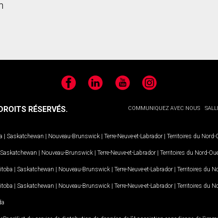
n
Facebook
LinkedIn
YouTube
Instagram
ROITS RÉSERVÉS.
COMMUNIQUEZ AVEC NOUS
SALL
a
|
Saskatchewan
|
Nouveau-Brunswick
|
Terre-Neuve-et-Labrador
|
Territoires du Nord
Saskatchewan
|
Nouveau-Brunswick
|
Terre-Neuve-et-Labrador
|
Territoires du Nord-Ou
itoba
|
Saskatchewan
|
Nouveau-Brunswick
|
Terre-Neuve-et-Labrador
|
Territoires du 
itoba
|
Saskatchewan
|
Nouveau-Brunswick
|
Terre-Neuve-et-Labrador
|
Territoires du 
da
MD