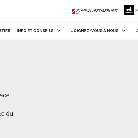
ZoneInvestisseurs RLP
RTIER
INFO ET CONSEILS
JOIGNEZ-VOUS À NOUS
race
rée du