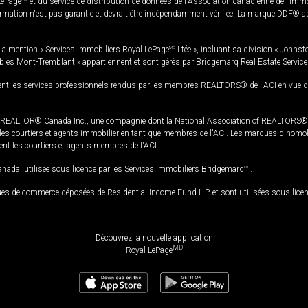
LePage
et du service de distribution de données de l'Association canadienne de l’im
rmation n'est pas garantie et devrait être indépendamment vérifiée. La marque DDF® appa
la mention « Services immobiliers Royal LePage
MD
Ltée », incluant sa division « Johnst
bles Mont-Tremblant » appartiennent et sont gérés par Bridgemarq Real Estate Servic
 les services professionnels rendus par les membres REALTORS® de l'ACI en vue de l'a
TOR® Canada Inc., une compagnie dont la National Association of REALTORS® et l'
s courtiers et agents immobilier en tant que membres de l'ACI. Les marques d'homolog
ssent les courtiers et agents membres de l'ACI.
da, utilisée sous licence par les Services immobiliers Bridgemarq
MD
.
s de commerce déposées de Residential Income Fund L.P. et sont utilisées sous lice
Découvrez la nouvelle application
MD
Royal LePage