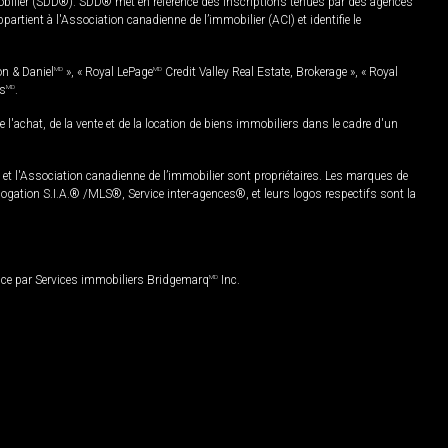
mobilier (SDD®). SDD® met en référence des inscriptions tenues par des agences
rtient à l'Association canadienne de l’immobilier (ACI) et identifie le
on & Daniel
MD
», « Royal LePage
MD
Credit Valley Real Estate, Brokerage », « Royal
es
MD
.
chat, de la vente et de la location de biens immobiliers dans le cadre d'un
Association canadienne de l’immobilier sont propriétaires. Les marques de
ation S.I.A.® /MLS®, Service inter-agences®, et leurs logos respectifs sont la
nce par Services immobiliers Bridgemarq
MD
Inc.