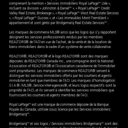
comprenant la mention « Services immobiliers Royal LePage
MD
Ltée »,
incluant sa division « Johnston & Daniel
MD
», « Royal LePage
MD
Credit
Valley Real Estate, Brokerage », « Royal LePage
MD
West Real Estate Services
», « Royal LePage
MD
Sussex », et « Les immeubles Mont-Tremblant »
appartiennent et sont gérés par Bridgemarq Real Estate Services
MD
.
Les marques de commerce MLS® ainsi que les logos qui s'y rapportent
désignent les services professionnels rendus par les membres
REALTORS® de l'ACI en vue de l'achat, de la vente et de la location de
biens immobiliers dans le cadre d'un système de vente collaborative.
REALTOR®, REALTORS® et le logo REALTOR® sont des marques
déposées de REALTOR® Canada Inc., une compagnie dont la National
Association of REALTORS® et l'Association canadienne de l’immobilier
sont propriétaires. Les marques de commerce REALTOR® servent à
distinguer les services immobiliers offerts par les courtiers et agents
immobilier en tant que membres de l'ACI. Les marques d'homologation
S.I.A.® /MLS®, Service inter-agences®, et leurs logos respectifs sont la
propriété de l'ACI, et ils servent à identifier les services immobiliers que
fournissent les courtiers et agents membres de l'ACI.
Royal LePage
MD
est une marque de commerce déposée de la Banque
Royale du Canada, utilisée sous licence par les Services immobiliers
Bridgemarq
MD
.
Bridgemarq
MD
et ses logos / Services immobiliers Bridgemarq
MD
sont des