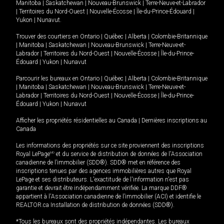
Manitoba
|
Saskatchewan
|
Nouveau-Brunswick
|
Terre-Neuve-et-Labrador
|
Territoires du Nord-Ouest
|
Nouvelle-Écosse
|
Île-du-Prince-Édouard
|
Yukon
|
Nunavut
.
Trouver des courtiers en
Ontario
|
Québec
|
Alberta
|
Colombie-Britannique
|
Manitoba
|
Saskatchewan
|
Nouveau-Brunswick
|
Terre-Neuve-et-
Labrador
|
Territoires du Nord-Ouest
|
Nouvelle-Écosse
|
Île-du-Prince-
Édouard
|
Yukon
|
Nunavut
Parcourir les bureaux en
Ontario
|
Québec
|
Alberta
|
Colombie-Britannique
|
Manitoba
|
Saskatchewan
|
Nouveau-Brunswick
|
Terre-Neuve-et-
Labrador
|
Territoires du Nord-Ouest
|
Nouvelle-Écosse
|
Île-du-Prince-
Édouard
|
Yukon
|
Nunavut
Afficher les propriétés résidentielles au Canada
|
Dernières inscriptions au
Canada
Les informations des propriétés sur ce site proviennent des inscriptions
Royal LePage
MD
et du service de distribution de données de l'Association
canadienne de l’immobilier (SDD®). SDD® met en référence des
inscriptions tenues par des agences immobilières autres que Royal
LePage et ses distributeurs. L'exactitude de l'information n'est pas
garantie et devrait être indépendamment vérifiée. La marque DDF®
appartient à l'Association canadienne de l’immobilier (ACI) et identifie le
REALTOR.ca Installation de distribution de données (SDD®).
*Tous les bureaux sont des propriétés indépendantes. Les bureaux