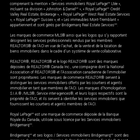
comprenant la mention « Services immobiliers Royal LePage
MD
Ltée »,
incluant sa division « Johnston & Daniel
MD
», « Royal LePage
MD
Credit
Valley Real Estate, Brokerage », « Royal LePage
MD
West Real Estate Services
», « Royal LePage
MD
Sussex », et « Les immeubles Mont-Tremblant »
appartiennent et sont gérés par Bridgemarq Real Estate Services
MD
.
Les marques de commerce MLS® ainsi que les logos qui s'y rapportent
désignent les services professionnels rendus par les membres
REALTORS® de l'ACI en vue de l'achat, de la vente et de la location de
biens immobiliers dans le cadre d'un système de vente collaborative.
REALTOR®, REALTORS® et le logo REALTOR® sont des marques
déposées de REALTOR® Canada Inc., une compagnie dont la National
Association of REALTORS® et l'Association canadienne de l’immobilier
sont propriétaires. Les marques de commerce REALTOR® servent à
distinguer les services immobiliers offerts par les courtiers et agents
immobilier en tant que membres de l'ACI. Les marques d'homologation
S.I.A.® /MLS®, Service inter-agences®, et leurs logos respectifs sont la
propriété de l'ACI, et ils servent à identifier les services immobiliers que
fournissent les courtiers et agents membres de l'ACI.
Royal LePage
MD
est une marque de commerce déposée de la Banque
Royale du Canada, utilisée sous licence par les Services immobiliers
Bridgemarq
MD
.
Bridgemarq
MD
et ses logos / Services immobiliers Bridgemarq
MD
sont des