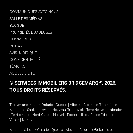
COMMUNIQUEZ AVEC NOUS
SALLE DES MÉDIAS
BLOGUE
PROPRIÉTÉS LUXUEUSES
COMMERCIAL
INTRANET
AVIS JURIDIQUE
CONFIDENTIALITÉ
TÉMOINS
ACCESSIBILITÉ
© SERVICES IMMOBILIERS BRIDGEMARQ
, 2026.
MD
TOUS DROITS RÉSERVÉS.
Trouver une maison
Ontario
|
Québec
|
Alberta
|
Colombie-Britannique
|
Manitoba
|
Saskatchewan
|
Nouveau-Brunswick
|
Terre-Neuve-et-Labrador
|
Territoires du Nord-Ouest
|
Nouvelle-Écosse
|
Île-du-Prince-Édouard
|
Yukon
|
Nunavut
.
Maisons à louer -
Ontario
|
Québec
|
Alberta
|
Colombie-Britannique
|