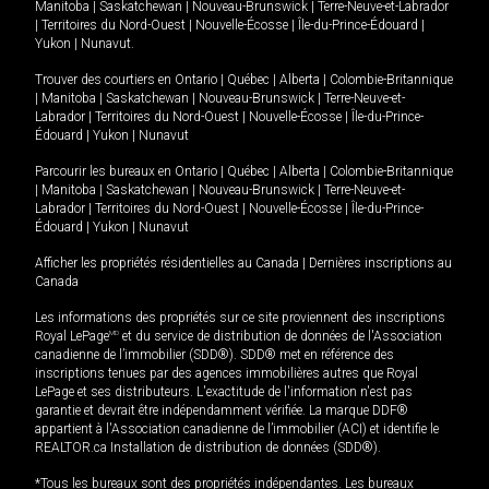
Manitoba
|
Saskatchewan
|
Nouveau-Brunswick
|
Terre-Neuve-et-Labrador
|
Territoires du Nord-Ouest
|
Nouvelle-Écosse
|
Île-du-Prince-Édouard
|
Yukon
|
Nunavut
.
Trouver des courtiers en
Ontario
|
Québec
|
Alberta
|
Colombie-Britannique
|
Manitoba
|
Saskatchewan
|
Nouveau-Brunswick
|
Terre-Neuve-et-
Labrador
|
Territoires du Nord-Ouest
|
Nouvelle-Écosse
|
Île-du-Prince-
Édouard
|
Yukon
|
Nunavut
Parcourir les bureaux en
Ontario
|
Québec
|
Alberta
|
Colombie-Britannique
|
Manitoba
|
Saskatchewan
|
Nouveau-Brunswick
|
Terre-Neuve-et-
Labrador
|
Territoires du Nord-Ouest
|
Nouvelle-Écosse
|
Île-du-Prince-
Édouard
|
Yukon
|
Nunavut
Afficher les propriétés résidentielles au Canada
|
Dernières inscriptions au
Canada
Les informations des propriétés sur ce site proviennent des inscriptions
Royal LePage
MD
et du service de distribution de données de l'Association
canadienne de l’immobilier (SDD®). SDD® met en référence des
inscriptions tenues par des agences immobilières autres que Royal
LePage et ses distributeurs. L'exactitude de l'information n'est pas
garantie et devrait être indépendamment vérifiée. La marque DDF®
appartient à l'Association canadienne de l’immobilier (ACI) et identifie le
REALTOR.ca Installation de distribution de données (SDD®).
*Tous les bureaux sont des propriétés indépendantes. Les bureaux