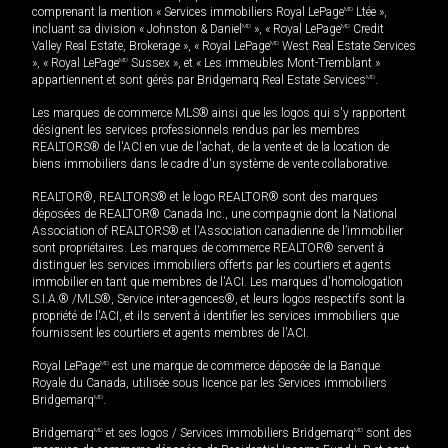
comprenant la mention « Services immobiliers Royal LePage
MD
Ltée »,
incluant sa division « Johnston & Daniel
MD
», « Royal LePage
MD
Credit
Valley Real Estate, Brokerage », « Royal LePage
MD
West Real Estate Services
», « Royal LePage
MD
Sussex », et « Les immeubles Mont-Tremblant »
appartiennent et sont gérés par Bridgemarq Real Estate Services
MD
.
Les marques de commerce MLS® ainsi que les logos qui s'y rapportent
désignent les services professionnels rendus par les membres
REALTORS® de l'ACI en vue de l'achat, de la vente et de la location de
biens immobiliers dans le cadre d'un système de vente collaborative.
REALTOR®, REALTORS® et le logo REALTOR® sont des marques
déposées de REALTOR® Canada Inc., une compagnie dont la National
Association of REALTORS® et l'Association canadienne de l’immobilier
sont propriétaires. Les marques de commerce REALTOR® servent à
distinguer les services immobiliers offerts par les courtiers et agents
immobilier en tant que membres de l'ACI. Les marques d'homologation
S.I.A.® /MLS®, Service inter-agences®, et leurs logos respectifs sont la
propriété de l'ACI, et ils servent à identifier les services immobiliers que
fournissent les courtiers et agents membres de l'ACI.
Royal LePage
MD
est une marque de commerce déposée de la Banque
Royale du Canada, utilisée sous licence par les Services immobiliers
Bridgemarq
MD
.
Bridgemarq
MD
et ses logos / Services immobiliers Bridgemarq
MD
sont des