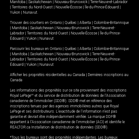
Manitoba
|
Saskatchewan
|
Nouveau-Brunswick
|
Terre-Neuve-et-Labrador
|
Territoires du Nord-Ouest
|
Nouvelle-Écosse
|
Île-du-Prince-Édouard
|
Yukon
|
Nunavut
.
Trouver des courtiers en
Ontario
|
Québec
|
Alberta
|
Colombie-Britannique
|
Manitoba
|
Saskatchewan
|
Nouveau-Brunswick
|
Terre-Neuve-et-
Labrador
|
Territoires du Nord-Ouest
|
Nouvelle-Écosse
|
Île-du-Prince-
Édouard
|
Yukon
|
Nunavut
Parcourir les bureaux en
Ontario
|
Québec
|
Alberta
|
Colombie-Britannique
|
Manitoba
|
Saskatchewan
|
Nouveau-Brunswick
|
Terre-Neuve-et-
Labrador
|
Territoires du Nord-Ouest
|
Nouvelle-Écosse
|
Île-du-Prince-
Édouard
|
Yukon
|
Nunavut
Afficher les propriétés résidentielles au Canada
|
Dernières inscriptions au
Canada
Les informations des propriétés sur ce site proviennent des inscriptions
Royal LePage
MD
et du service de distribution de données de l'Association
canadienne de l’immobilier (SDD®). SDD® met en référence des
inscriptions tenues par des agences immobilières autres que Royal
LePage et ses distributeurs. L'exactitude de l'information n'est pas
garantie et devrait être indépendamment vérifiée. La marque DDF®
appartient à l'Association canadienne de l’immobilier (ACI) et identifie le
REALTOR.ca Installation de distribution de données (SDD®).
*Tous les bureaux sont des propriétés indépendantes. Les bureaux