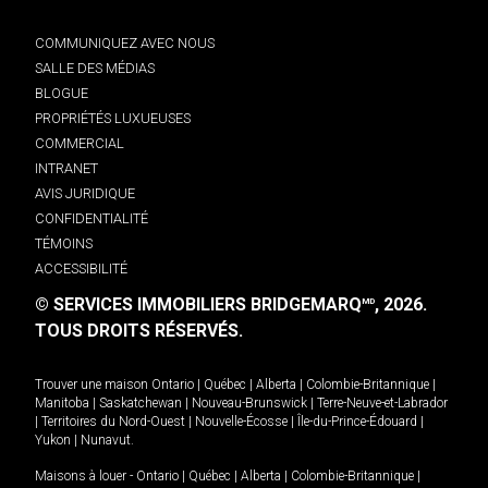
COMMUNIQUEZ AVEC NOUS
SALLE DES MÉDIAS
BLOGUE
PROPRIÉTÉS LUXUEUSES
COMMERCIAL
INTRANET
AVIS JURIDIQUE
CONFIDENTIALITÉ
TÉMOINS
ACCESSIBILITÉ
© SERVICES IMMOBILIERS BRIDGEMARQ
, 2026.
MD
TOUS DROITS RÉSERVÉS.
Trouver une maison
Ontario
|
Québec
|
Alberta
|
Colombie-Britannique
|
Manitoba
|
Saskatchewan
|
Nouveau-Brunswick
|
Terre-Neuve-et-Labrador
|
Territoires du Nord-Ouest
|
Nouvelle-Écosse
|
Île-du-Prince-Édouard
|
Yukon
|
Nunavut
.
Maisons à louer -
Ontario
|
Québec
|
Alberta
|
Colombie-Britannique
|