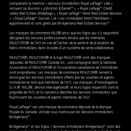
comprenant la mention « Services immobiliers Royal LePage
MD
Ltée »,
incluant sa division « Johnston & Daniel
MD
», « Royal LePage
MD
Credit
Valley Real Estate, Brokerage », « Royal LePage
MD
West Real Estate Services
», « Royal LePage
MD
Sussex », et « Les immeubles Mont-Tremblant »
appartiennent et sont gérés par Bridgemarq Real Estate Services
MD
.
Les marques de commerce MLS® ainsi que les logos qui s'y rapportent
désignent les services professionnels rendus par les membres
REALTORS® de l'ACI en vue de l'achat, de la vente et de la location de
biens immobiliers dans le cadre d'un système de vente collaborative.
REALTOR®, REALTORS® et le logo REALTOR® sont des marques
déposées de REALTOR® Canada Inc., une compagnie dont la National
Association of REALTORS® et l'Association canadienne de l’immobilier
sont propriétaires. Les marques de commerce REALTOR® servent à
distinguer les services immobiliers offerts par les courtiers et agents
immobilier en tant que membres de l'ACI. Les marques d'homologation
S.I.A.® /MLS®, Service inter-agences®, et leurs logos respectifs sont la
propriété de l'ACI, et ils servent à identifier les services immobiliers que
fournissent les courtiers et agents membres de l'ACI.
Royal LePage
MD
est une marque de commerce déposée de la Banque
Royale du Canada, utilisée sous licence par les Services immobiliers
Bridgemarq
MD
.
Bridgemarq
MD
et ses logos / Services immobiliers Bridgemarq
MD
sont des