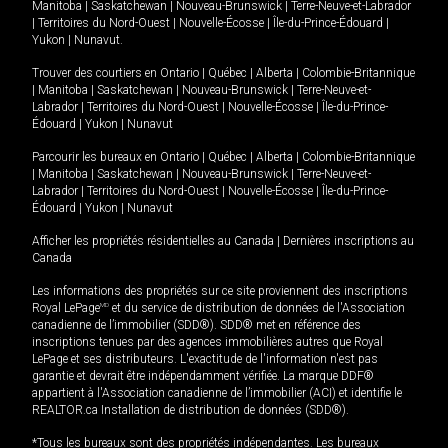
Manitoba
|
Saskatchewan
|
Nouveau-Brunswick
|
Terre-Neuve-et-Labrador
|
Territoires du Nord-Ouest
|
Nouvelle-Écosse
|
Île-du-Prince-Édouard
|
Yukon
|
Nunavut
.
Trouver des courtiers en
Ontario
|
Québec
|
Alberta
|
Colombie-Britannique
|
Manitoba
|
Saskatchewan
|
Nouveau-Brunswick
|
Terre-Neuve-et-
Labrador
|
Territoires du Nord-Ouest
|
Nouvelle-Écosse
|
Île-du-Prince-
Édouard
|
Yukon
|
Nunavut
Parcourir les bureaux en
Ontario
|
Québec
|
Alberta
|
Colombie-Britannique
|
Manitoba
|
Saskatchewan
|
Nouveau-Brunswick
|
Terre-Neuve-et-
Labrador
|
Territoires du Nord-Ouest
|
Nouvelle-Écosse
|
Île-du-Prince-
Édouard
|
Yukon
|
Nunavut
Afficher les propriétés résidentielles au Canada
|
Dernières inscriptions au
Canada
Les informations des propriétés sur ce site proviennent des inscriptions
Royal LePage
MD
et du service de distribution de données de l'Association
canadienne de l’immobilier (SDD®). SDD® met en référence des
inscriptions tenues par des agences immobilières autres que Royal
LePage et ses distributeurs. L'exactitude de l'information n'est pas
garantie et devrait être indépendamment vérifiée. La marque DDF®
appartient à l'Association canadienne de l’immobilier (ACI) et identifie le
REALTOR.ca Installation de distribution de données (SDD®).
*Tous les bureaux sont des propriétés indépendantes. Les bureaux