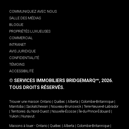
COMMUNIQUEZ AVEC NOUS
SALLE DES MÉDIAS
BLOGUE
PROPRIÉTÉS LUXUEUSES
COMMERCIAL
INTRANET
AVIS JURIDIQUE
CONFIDENTIALITÉ
TÉMOINS
ACCESSIBILITÉ
© SERVICES IMMOBILIERS BRIDGEMARQ
, 2026.
MD
TOUS DROITS RÉSERVÉS.
Trouver une maison
Ontario
|
Québec
|
Alberta
|
Colombie-Britannique
|
Manitoba
|
Saskatchewan
|
Nouveau-Brunswick
|
Terre-Neuve-et-Labrador
|
Territoires du Nord-Ouest
|
Nouvelle-Écosse
|
Île-du-Prince-Édouard
|
Yukon
|
Nunavut
.
Maisons à louer -
Ontario
|
Québec
|
Alberta
|
Colombie-Britannique
|