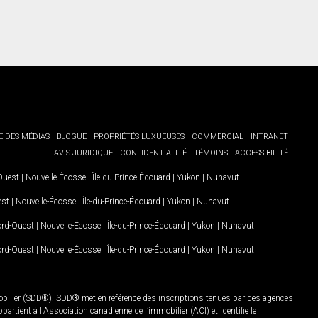
E DES MÉDIAS
BLOGUE
PROPRIÉTÉS LUXUEUSES
COMMERCIAL
INTRANET
AVIS JURIDIQUE
CONFIDENTIALITÉ
TÉMOINS
ACCESSIBILITÉ
-Ouest
|
Nouvelle-Écosse
|
Île-du-Prince-Édouard
|
Yukon
|
Nunavut
.
est
|
Nouvelle-Écosse
|
Île-du-Prince-Édouard
|
Yukon
|
Nunavut
.
Nord-Ouest
|
Nouvelle-Écosse
|
Île-du-Prince-Édouard
|
Yukon
|
Nunavut
Nord-Ouest
|
Nouvelle-Écosse
|
Île-du-Prince-Édouard
|
Yukon
|
Nunavut
mobilier (SDD®). SDD® met en référence des inscriptions tenues par des agences
rtient à l'Association canadienne de l’immobilier (ACI) et identifie le