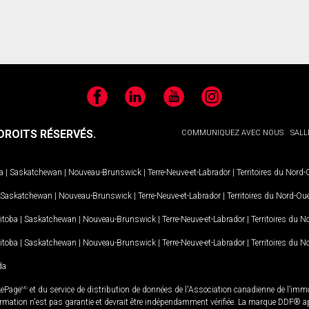
Facebook
LinkedIn
YouTube
Instagram
ROITS RÉSERVÉS.
COMMUNIQUEZ AVEC NOUS
SALL
a
|
Saskatchewan
|
Nouveau-Brunswick
|
Terre-Neuve-et-Labrador
|
Territoires du Nord
Saskatchewan
|
Nouveau-Brunswick
|
Terre-Neuve-et-Labrador
|
Territoires du Nord-Ou
itoba
|
Saskatchewan
|
Nouveau-Brunswick
|
Terre-Neuve-et-Labrador
|
Territoires du 
itoba
|
Saskatchewan
|
Nouveau-Brunswick
|
Terre-Neuve-et-Labrador
|
Territoires du 
da
LePage
MD
et du service de distribution de données de l'Association canadienne de l’im
rmation n'est pas garantie et devrait être indépendamment vérifiée. La marque DDF® appa