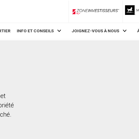
ZoneInvestisseurs RLP
RTIER
INFO ET CONSEILS
JOIGNEZ-VOUS À NOUS
eet
priété
rché.