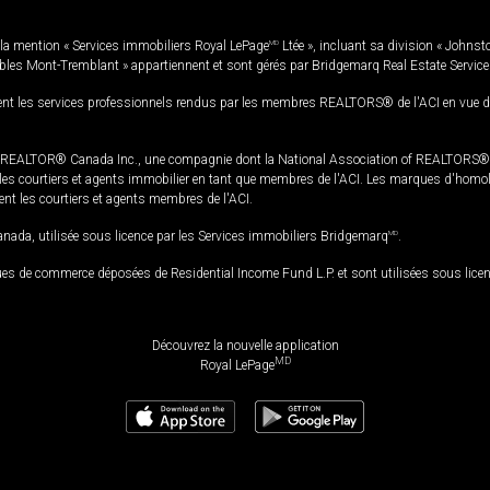
la mention « Services immobiliers Royal LePage
MD
Ltée », incluant sa division « Johnst
bles Mont-Tremblant » appartiennent et sont gérés par Bridgemarq Real Estate Servic
 les services professionnels rendus par les membres REALTORS® de l'ACI en vue de l'a
TOR® Canada Inc., une compagnie dont la National Association of REALTORS® et l'
s courtiers et agents immobilier en tant que membres de l'ACI. Les marques d'homolog
ssent les courtiers et agents membres de l'ACI.
da, utilisée sous licence par les Services immobiliers Bridgemarq
MD
.
s de commerce déposées de Residential Income Fund L.P. et sont utilisées sous lice
Découvrez la nouvelle application
MD
Royal LePage