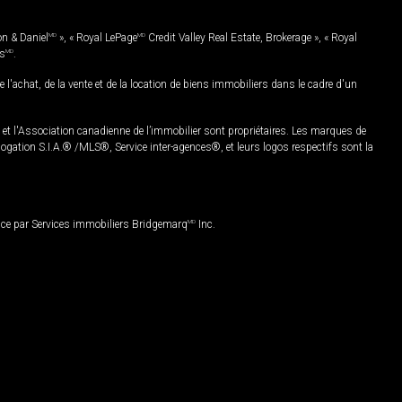
on & Daniel
MD
», « Royal LePage
MD
Credit Valley Real Estate, Brokerage », « Royal
es
MD
.
chat, de la vente et de la location de biens immobiliers dans le cadre d'un
Association canadienne de l’immobilier sont propriétaires. Les marques de
ation S.I.A.® /MLS®, Service inter-agences®, et leurs logos respectifs sont la
nce par Services immobiliers Bridgemarq
MD
Inc.