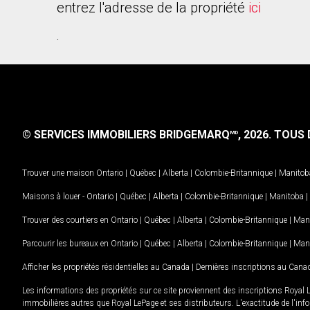
entrez l'adresse de la propriété
ici
.
© SERVICES IMMOBILIERS BRIDGEMARQ
, 2026.
TOUS D
MD
Trouver une maison
Ontario
|
Québec
|
Alberta
|
Colombie-Britannique
|
Manitob
Maisons à louer -
Ontario
|
Québec
|
Alberta
|
Colombie-Britannique
|
Manitoba
|
Trouver des courtiers en
Ontario
|
Québec
|
Alberta
|
Colombie-Britannique
|
Man
Parcourir les bureaux en
Ontario
|
Québec
|
Alberta
|
Colombie-Britannique
|
Man
Afficher les propriétés résidentielles au Canada
|
Dernières inscriptions au Cana
Les informations des propriétés sur ce site proviennent des inscriptions Royal 
immobilières autres que Royal LePage et ses distributeurs. L'exactitude de l'info