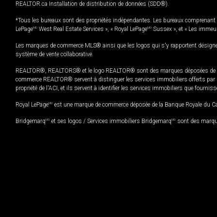
REALTOR.ca Installation de distribution de données (SDD®).
*Tous les bureaux sont des propriétés indépendantes. Les bureaux comprenant 
LePage
MD
West Real Estate Services », « Royal LePage
MD
Sussex », et « Les immeu
Les marques de commerce MLS® ainsi que les logos qui s'y rapportent désignent
système de vente collaborative.
REALTOR®, REALTORS® et le logo REALTOR® sont des marques déposées de REAL
commerce REALTOR® servent à distinguer les services immobiliers offerts par le
propriété de l'ACI, et ils servent à identifier les services immobiliers que fourni
Royal LePage
MD
est une marque de commerce déposée de la Banque Royale du Cana
Bridgemarq
MD
et ses logos / Services immobiliers Bridgemarq
MD
sont des marque