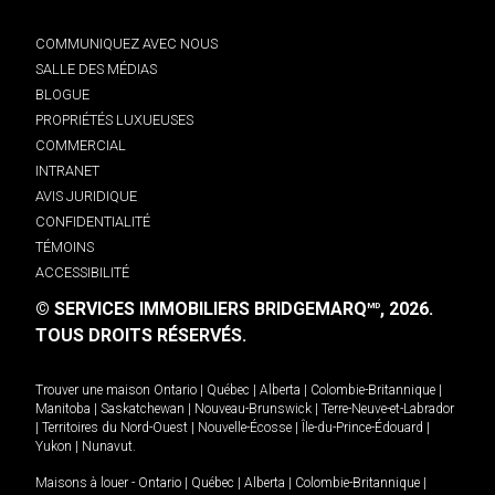
COMMUNIQUEZ AVEC NOUS
SALLE DES MÉDIAS
BLOGUE
PROPRIÉTÉS LUXUEUSES
COMMERCIAL
INTRANET
AVIS JURIDIQUE
CONFIDENTIALITÉ
TÉMOINS
ACCESSIBILITÉ
© SERVICES IMMOBILIERS BRIDGEMARQ
, 2026.
MD
TOUS DROITS RÉSERVÉS.
Trouver une maison
Ontario
|
Québec
|
Alberta
|
Colombie-Britannique
|
Manitoba
|
Saskatchewan
|
Nouveau-Brunswick
|
Terre-Neuve-et-Labrador
|
Territoires du Nord-Ouest
|
Nouvelle-Écosse
|
Île-du-Prince-Édouard
|
Yukon
|
Nunavut
.
Maisons à louer -
Ontario
|
Québec
|
Alberta
|
Colombie-Britannique
|