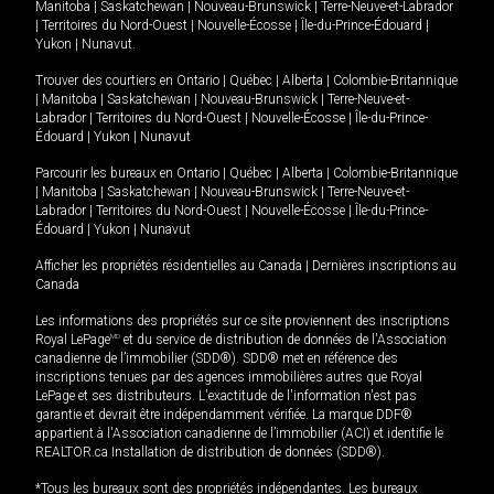
Manitoba
|
Saskatchewan
|
Nouveau-Brunswick
|
Terre-Neuve-et-Labrador
|
Territoires du Nord-Ouest
|
Nouvelle-Écosse
|
Île-du-Prince-Édouard
|
Yukon
|
Nunavut
.
Trouver des courtiers en
Ontario
|
Québec
|
Alberta
|
Colombie-Britannique
|
Manitoba
|
Saskatchewan
|
Nouveau-Brunswick
|
Terre-Neuve-et-
Labrador
|
Territoires du Nord-Ouest
|
Nouvelle-Écosse
|
Île-du-Prince-
Édouard
|
Yukon
|
Nunavut
Parcourir les bureaux en
Ontario
|
Québec
|
Alberta
|
Colombie-Britannique
|
Manitoba
|
Saskatchewan
|
Nouveau-Brunswick
|
Terre-Neuve-et-
Labrador
|
Territoires du Nord-Ouest
|
Nouvelle-Écosse
|
Île-du-Prince-
Édouard
|
Yukon
|
Nunavut
Afficher les propriétés résidentielles au Canada
|
Dernières inscriptions au
Canada
Les informations des propriétés sur ce site proviennent des inscriptions
Royal LePage
MD
et du service de distribution de données de l'Association
canadienne de l’immobilier (SDD®). SDD® met en référence des
inscriptions tenues par des agences immobilières autres que Royal
LePage et ses distributeurs. L'exactitude de l'information n'est pas
garantie et devrait être indépendamment vérifiée. La marque DDF®
appartient à l'Association canadienne de l’immobilier (ACI) et identifie le
REALTOR.ca Installation de distribution de données (SDD®).
*Tous les bureaux sont des propriétés indépendantes. Les bureaux