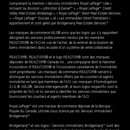
comprenant la mention « Services immobiliers Royal LePage
MD
Ltée »,
incluant sa division « Johnston & Daniel
MD
», « Royal LePage
MD
Credit
Valley Real Estate, Brokerage », « Royal LePage
MD
West Real Estate Services
», « Royal LePage
MD
Sussex », et « Les immeubles Mont-Tremblant »
appartiennent et sont gérés par Bridgemarq Real Estate Services
MD
.
Les marques de commerce MLS® ainsi que les logos qui s'y rapportent
désignent les services professionnels rendus par les membres
REALTORS® de l'ACI en vue de l'achat, de la vente et de la location de
biens immobiliers dans le cadre d'un système de vente collaborative.
REALTOR®, REALTORS® et le logo REALTOR® sont des marques
déposées de REALTOR® Canada Inc., une compagnie dont la National
Association of REALTORS® et l'Association canadienne de l’immobilier
sont propriétaires. Les marques de commerce REALTOR® servent à
distinguer les services immobiliers offerts par les courtiers et agents
immobilier en tant que membres de l'ACI. Les marques d'homologation
S.I.A.® /MLS®, Service inter-agences®, et leurs logos respectifs sont la
propriété de l'ACI, et ils servent à identifier les services immobiliers que
fournissent les courtiers et agents membres de l'ACI.
Royal LePage
MD
est une marque de commerce déposée de la Banque
Royale du Canada, utilisée sous licence par les Services immobiliers
Bridgemarq
MD
.
Bridgemarq
MD
et ses logos / Services immobiliers Bridgemarq
MD
sont des