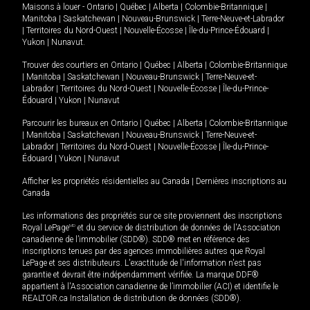
Maisons à louer -
Ontario
|
Québec
|
Alberta
|
Colombie-Britannique
|
Manitoba
|
Saskatchewan
|
Nouveau-Brunswick
|
Terre-Neuve-et-Labrador
|
Territoires du Nord-Ouest
|
Nouvelle-Écosse
|
Île-du-Prince-Édouard
|
Yukon
|
Nunavut
.
Trouver des courtiers en
Ontario
|
Québec
|
Alberta
|
Colombie-Britannique
|
Manitoba
|
Saskatchewan
|
Nouveau-Brunswick
|
Terre-Neuve-et-
Labrador
|
Territoires du Nord-Ouest
|
Nouvelle-Écosse
|
Île-du-Prince-
Édouard
|
Yukon
|
Nunavut
Parcourir les bureaux en
Ontario
|
Québec
|
Alberta
|
Colombie-Britannique
|
Manitoba
|
Saskatchewan
|
Nouveau-Brunswick
|
Terre-Neuve-et-
Labrador
|
Territoires du Nord-Ouest
|
Nouvelle-Écosse
|
Île-du-Prince-
Édouard
|
Yukon
|
Nunavut
Afficher les propriétés résidentielles au Canada
|
Dernières inscriptions au
Canada
Les informations des propriétés sur ce site proviennent des inscriptions
Royal LePage
MD
et du service de distribution de données de l'Association
canadienne de l’immobilier (SDD®). SDD® met en référence des
inscriptions tenues par des agences immobilières autres que Royal
LePage et ses distributeurs. L'exactitude de l'information n'est pas
garantie et devrait être indépendamment vérifiée. La marque DDF®
appartient à l'Association canadienne de l’immobilier (ACI) et identifie le
REALTOR.ca Installation de distribution de données (SDD®).