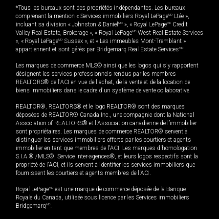
*Tous les bureaux sont des propriétés indépendantes. Les bureaux
comprenant la mention « Services immobiliers Royal LePage
MD
Ltée »,
incluant sa division « Johnston & Daniel
MD
», « Royal LePage
MD
Credit
Valley Real Estate, Brokerage », « Royal LePage
MD
West Real Estate Services
», « Royal LePage
MD
Sussex », et « Les immeubles Mont-Tremblant »
appartiennent et sont gérés par Bridgemarq Real Estate Services
MD
.
Les marques de commerce MLS® ainsi que les logos qui s'y rapportent
désignent les services professionnels rendus par les membres
REALTORS® de l'ACI en vue de l'achat, de la vente et de la location de
biens immobiliers dans le cadre d'un système de vente collaborative.
REALTOR®, REALTORS® et le logo REALTOR® sont des marques
déposées de REALTOR® Canada Inc., une compagnie dont la National
Association of REALTORS® et l'Association canadienne de l’immobilier
sont propriétaires. Les marques de commerce REALTOR® servent à
distinguer les services immobiliers offerts par les courtiers et agents
immobilier en tant que membres de l'ACI. Les marques d'homologation
S.I.A.® /MLS®, Service inter-agences®, et leurs logos respectifs sont la
propriété de l'ACI, et ils servent à identifier les services immobiliers que
fournissent les courtiers et agents membres de l'ACI.
Royal LePage
MD
est une marque de commerce déposée de la Banque
Royale du Canada, utilisée sous licence par les Services immobiliers
Bridgemarq
MD
.