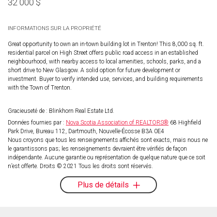
32 000
$
INFORMATIONS SUR LA PROPRIÉTÉ
Great opportunity to own an in-town building lot in Trenton! This 8,000 sq. ft.
residential parcel on High Street offers public road access in an established
neighbourhood, with nearby access to local amenities, schools, parks, and a
short drive to New Glasgow. A solid option for future development or
investment. Buyer to verify intended use, services, and building requirements
with the Town of Trenton.
Gracieuseté de : Blinkhorn Real Estate Ltd.
Données fournies par :
Nova Scotia Association of REALTORS®
68 Highfield
Park Drive, Bureau 112, Dartmouth, Nouvelle-Écosse B3A 0E4
Nous croyons que tous les renseignements affichés sont exacts, mais nous ne
le garantissons pas; les renseignements devraient être vérifiés de façon
indépendante. Aucune garantie ou représentation de quelque nature que ce soit
n’est offerte. Droits © 2021 Tous les droits sont réservés.
Plus de détails