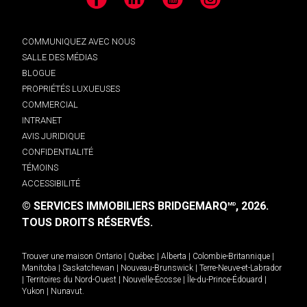
Facebook
LinkedIn
YouTube
Instagram
COMMUNIQUEZ AVEC NOUS
SALLE DES MÉDIAS
BLOGUE
PROPRIÉTÉS LUXUEUSES
COMMERCIAL
INTRANET
AVIS JURIDIQUE
CONFIDENTIALITÉ
TÉMOINS
ACCESSIBILITÉ
© SERVICES IMMOBILIERS BRIDGEMARQ
, 2026.
MD
TOUS DROITS RÉSERVÉS.
Trouver une maison
Ontario
|
Québec
|
Alberta
|
Colombie-Britannique
|
Manitoba
|
Saskatchewan
|
Nouveau-Brunswick
|
Terre-Neuve-et-Labrador
|
Territoires du Nord-Ouest
|
Nouvelle-Écosse
|
Île-du-Prince-Édouard
|
Yukon
|
Nunavut
.