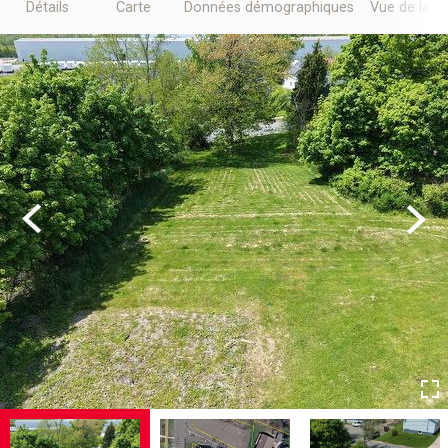
Détails
Carte
Données démographiques
Vue de la r
Previous
Next