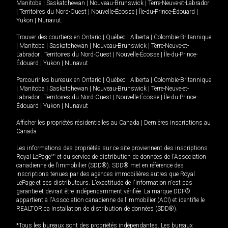
Manitoba
|
Saskatchewan
|
Nouveau-Brunswick
|
Terre-Neuve-et-Labrador
|
Territoires du Nord-Ouest
|
Nouvelle-Écosse
|
Île-du-Prince-Édouard
|
Yukon
|
Nunavut
.
Trouver des courtiers en
Ontario
|
Québec
|
Alberta
|
Colombie-Britannique
|
Manitoba
|
Saskatchewan
|
Nouveau-Brunswick
|
Terre-Neuve-et-
Labrador
|
Territoires du Nord-Ouest
|
Nouvelle-Écosse
|
Île-du-Prince-
Édouard
|
Yukon
|
Nunavut
Parcourir les bureaux en
Ontario
|
Québec
|
Alberta
|
Colombie-Britannique
|
Manitoba
|
Saskatchewan
|
Nouveau-Brunswick
|
Terre-Neuve-et-
Labrador
|
Territoires du Nord-Ouest
|
Nouvelle-Écosse
|
Île-du-Prince-
Édouard
|
Yukon
|
Nunavut
Afficher les propriétés résidentielles au Canada
|
Dernières inscriptions au
Canada
Les informations des propriétés sur ce site proviennent des inscriptions
Royal LePage
MD
et du service de distribution de données de l'Association
canadienne de l’immobilier (SDD®). SDD® met en référence des
inscriptions tenues par des agences immobilières autres que Royal
LePage et ses distributeurs. L'exactitude de l'information n'est pas
garantie et devrait être indépendamment vérifiée. La marque DDF®
appartient à l'Association canadienne de l’immobilier (ACI) et identifie le
REALTOR.ca Installation de distribution de données (SDD®).
*Tous les bureaux sont des propriétés indépendantes. Les bureaux