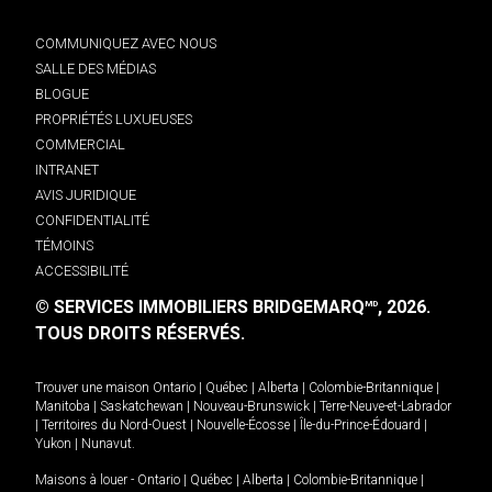
COMMUNIQUEZ AVEC NOUS
SALLE DES MÉDIAS
BLOGUE
PROPRIÉTÉS LUXUEUSES
COMMERCIAL
INTRANET
AVIS JURIDIQUE
CONFIDENTIALITÉ
TÉMOINS
ACCESSIBILITÉ
© SERVICES IMMOBILIERS BRIDGEMARQ
, 2026.
MD
TOUS DROITS RÉSERVÉS.
Trouver une maison
Ontario
|
Québec
|
Alberta
|
Colombie-Britannique
|
Manitoba
|
Saskatchewan
|
Nouveau-Brunswick
|
Terre-Neuve-et-Labrador
|
Territoires du Nord-Ouest
|
Nouvelle-Écosse
|
Île-du-Prince-Édouard
|
Yukon
|
Nunavut
.
Maisons à louer -
Ontario
|
Québec
|
Alberta
|
Colombie-Britannique
|