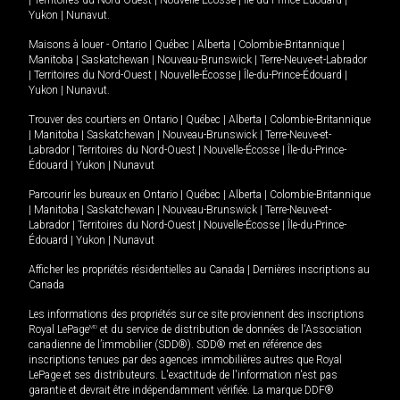
Yukon
|
Nunavut
.
Maisons à louer -
Ontario
|
Québec
|
Alberta
|
Colombie-Britannique
|
Manitoba
|
Saskatchewan
|
Nouveau-Brunswick
|
Terre-Neuve-et-Labrador
|
Territoires du Nord-Ouest
|
Nouvelle-Écosse
|
Île-du-Prince-Édouard
|
Yukon
|
Nunavut
.
Trouver des courtiers en
Ontario
|
Québec
|
Alberta
|
Colombie-Britannique
|
Manitoba
|
Saskatchewan
|
Nouveau-Brunswick
|
Terre-Neuve-et-
Labrador
|
Territoires du Nord-Ouest
|
Nouvelle-Écosse
|
Île-du-Prince-
Édouard
|
Yukon
|
Nunavut
Parcourir les bureaux en
Ontario
|
Québec
|
Alberta
|
Colombie-Britannique
|
Manitoba
|
Saskatchewan
|
Nouveau-Brunswick
|
Terre-Neuve-et-
Labrador
|
Territoires du Nord-Ouest
|
Nouvelle-Écosse
|
Île-du-Prince-
Édouard
|
Yukon
|
Nunavut
Afficher les propriétés résidentielles au Canada
|
Dernières inscriptions au
Canada
Les informations des propriétés sur ce site proviennent des inscriptions
Royal LePage
MD
et du service de distribution de données de l'Association
canadienne de l’immobilier (SDD®). SDD® met en référence des
inscriptions tenues par des agences immobilières autres que Royal
LePage et ses distributeurs. L'exactitude de l'information n'est pas
garantie et devrait être indépendamment vérifiée. La marque DDF®