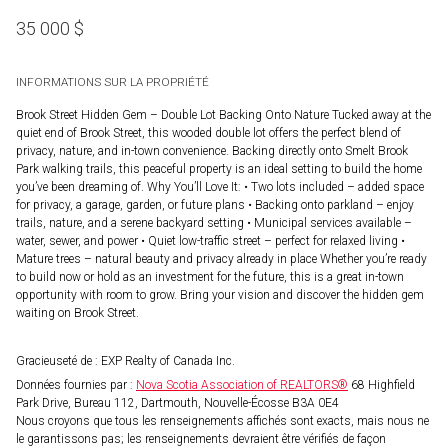
35 000
$
INFORMATIONS SUR LA PROPRIÉTÉ
Brook Street Hidden Gem – Double Lot Backing Onto Nature Tucked away at the
quiet end of Brook Street, this wooded double lot offers the perfect blend of
privacy, nature, and in-town convenience. Backing directly onto Smelt Brook
Park walking trails, this peaceful property is an ideal setting to build the home
you’ve been dreaming of. Why You’ll Love It: • Two lots included – added space
for privacy, a garage, garden, or future plans • Backing onto parkland – enjoy
trails, nature, and a serene backyard setting • Municipal services available –
water, sewer, and power • Quiet low-traffic street – perfect for relaxed living •
Mature trees – natural beauty and privacy already in place Whether you’re ready
to build now or hold as an investment for the future, this is a great in-town
opportunity with room to grow. Bring your vision and discover the hidden gem
waiting on Brook Street.
Gracieuseté de : EXP Realty of Canada Inc.
Données fournies par :
Nova Scotia Association of REALTORS®
68 Highfield
Park Drive, Bureau 112, Dartmouth, Nouvelle-Écosse B3A 0E4
Nous croyons que tous les renseignements affichés sont exacts, mais nous ne
le garantissons pas; les renseignements devraient être vérifiés de façon