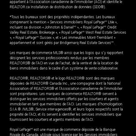
appartient à l'Association canadienne de l’immobilier (ACI) et identifie le
REALTOR.ca Installation de distribution de données (SDD®).
*Tous les bureaux sont des propriétés indépendantes. Les bureaux
comprenant la mention « Services immobiliers Royal LePage
MD
Ltée »,
incluant sa division « Johnston & Daniel
MD
», « Royal LePage
MD
Credit
Valley Real Estate, Brokerage », « Royal LePage
MD
West Real Estate Services
», « Royal LePage
MD
Sussex », et « Les immeubles Mont-Tremblant »
appartiennent et sont gérés par Bridgemarq Real Estate Services
MD
.
Les marques de commerce MLS® ainsi que les logos qui s'y rapportent
désignent les services professionnels rendus par les membres
REALTORS® de l'ACI en vue de l'achat, de la vente et de la location de
biens immobiliers dans le cadre d'un système de vente collaborative.
REALTOR®, REALTORS® et le logo REALTOR® sont des marques
déposées de REALTOR® Canada Inc., une compagnie dont la National
Association of REALTORS® et l'Association canadienne de l’immobilier
sont propriétaires. Les marques de commerce REALTOR® servent à
distinguer les services immobiliers offerts par les courtiers et agents
immobilier en tant que membres de l'ACI. Les marques d'homologation
S.I.A.® /MLS®, Service inter-agences®, et leurs logos respectifs sont la
propriété de l'ACI, et ils servent à identifier les services immobiliers que
fournissent les courtiers et agents membres de l'ACI.
Royal LePage
MD
est une marque de commerce déposée de la Banque
Royale du Canada, utilisée sous licence par les Services immobiliers