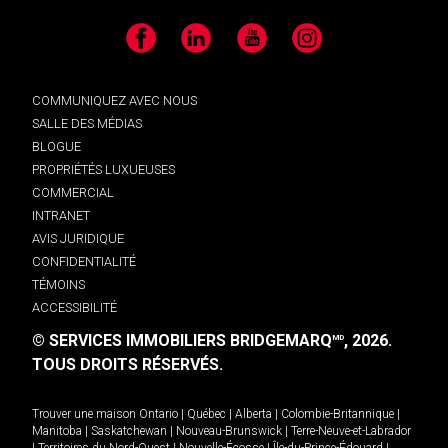
Facebook
LinkedIn
YouTube
Instagram
COMMUNIQUEZ AVEC NOUS
SALLE DES MÉDIAS
BLOGUE
PROPRIÉTÉS LUXUEUSES
COMMERCIAL
INTRANET
AVIS JURIDIQUE
CONFIDENTIALITÉ
TÉMOINS
ACCESSIBILITÉ
© SERVICES IMMOBILIERS BRIDGEMARQ
, 2026.
MD
TOUS DROITS RÉSERVÉS.
Trouver une maison
Ontario
|
Québec
|
Alberta
|
Colombie-Britannique
|
Manitoba
|
Saskatchewan
|
Nouveau-Brunswick
|
Terre-Neuve-et-Labrador
|
Territoires du Nord-Ouest
|
Nouvelle-Écosse
|
Île-du-Prince-Édouard
|