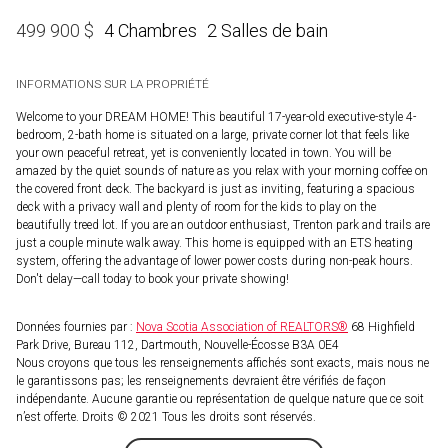
4 Chambres
2 Salles de bain
499 900
$
INFORMATIONS SUR LA PROPRIÉTÉ
Welcome to your DREAM HOME! This beautiful 17-year-old executive-style 4-
bedroom, 2-bath home is situated on a large, private corner lot that feels like
your own peaceful retreat, yet is conveniently located in town. You will be
amazed by the quiet sounds of nature as you relax with your morning coffee on
the covered front deck. The backyard is just as inviting, featuring a spacious
deck with a privacy wall and plenty of room for the kids to play on the
beautifully treed lot. If you are an outdoor enthusiast, Trenton park and trails are
just a couple minute walk away. This home is equipped with an ETS heating
system, offering the advantage of lower power costs during non-peak hours.
Don't delay—call today to book your private showing!
Données fournies par :
Nova Scotia Association of REALTORS®
68 Highfield
Park Drive, Bureau 112, Dartmouth, Nouvelle-Écosse B3A 0E4
Nous croyons que tous les renseignements affichés sont exacts, mais nous ne
le garantissons pas; les renseignements devraient être vérifiés de façon
indépendante. Aucune garantie ou représentation de quelque nature que ce soit
n’est offerte. Droits © 2021 Tous les droits sont réservés.