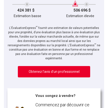
424 381 $
506 696 $
Estimation basse
Estimation élevée
MC
L'ÉvaluationExpress
fournit une estimation de valeurs potentielles
pour une propriété, d’une évaluation plus basse à une évaluation plus
élevée, fondée sur la valeur marchande actuelle, de même que sur
des données propres au marché local ainsi que sur les
MC
En cliquant sur le bouton « soumettre », vous consentez à nos conditions d'utilisation et
renseignements disponibles sur la propriété. L'ÉvaluationExpress
ne
vous nous fournissez l'autorisation écrite de communiquer avec vous.
constitue pas une évaluation en bonne et due forme et ne remplace
pas une évaluation faite en personne par un professionnel
expérimenté.
Obtenez l’avis d’un professionnel
Vous songez à vendre?
Commencez par découvrir ce