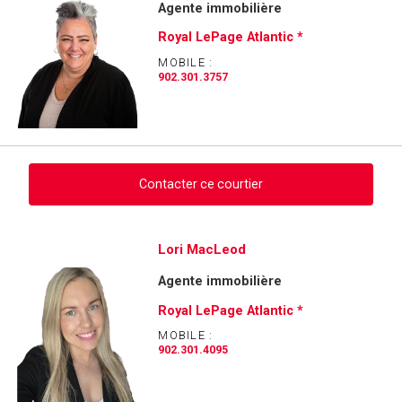
Agente immobilière
Royal LePage Atlantic *
MOBILE :
902.301.3757
Contacter ce courtier
Demander des infos sur cette inscription
Lori MacLeod
Agente immobilière
Prénom
et
Royal LePage Atlantic *
Nom
Courriel
MOBILE :
902.301.4095
Téléphone
(Optionnel)