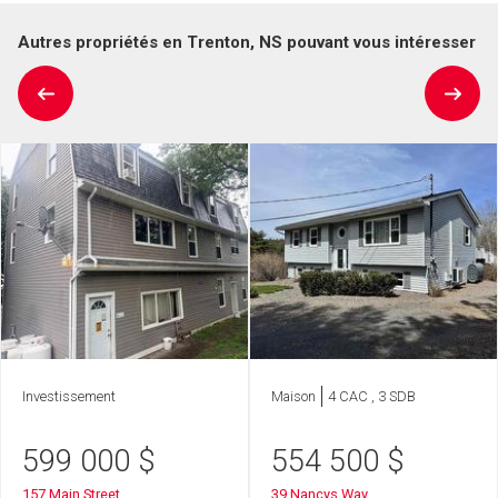
Autres propriétés en Trenton, NS pouvant vous intéresser
Investissement
Maison
4 CAC , 3 SDB
599 000
$
554 500
$
157 Main Street
39 Nancys Way