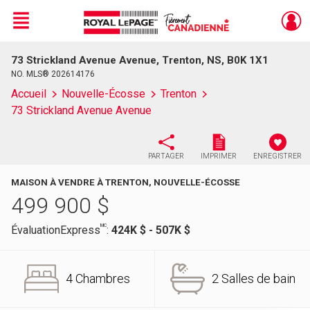
Menu
73 Strickland Avenue Avenue, Trenton, NS, B0K 1X1
Live
En Direct
NO. MLS® 202614176
Accueil
Nouvelle-Écosse
Trenton
73 Strickland Avenue Avenue
PARTAGER
IMPRIMER
ENREGISTRER
MAISON À VENDRE À TRENTON, NOUVELLE-ÉCOSSE
499 900
$
MC
ÉvaluationExpress
:
424K $ - 507K $
4 Chambres
2 Salles de bain