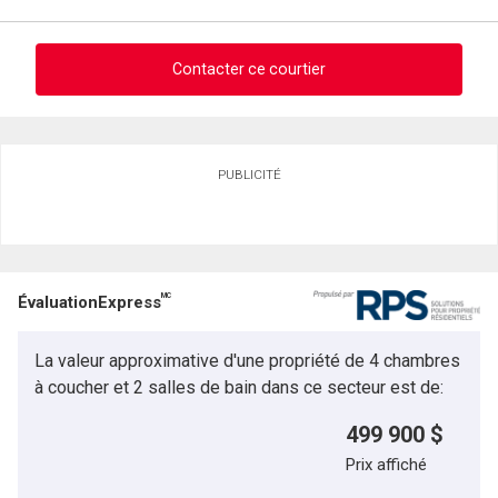
Message
Contacter ce courtier
Demander des infos sur cette inscription
PUBLICITÉ
Prénom
et
Nom
Courriel
MC
ÉvaluationExpress
Téléphone
(Optionnel)
La valeur approximative d'une propriété de 4 chambres
Message
En cliquant sur le bouton « soumettre », vous consentez à nos conditions d'utilisation et
à coucher et 2 salles de bain dans ce secteur est de:
vous nous fournissez l'autorisation écrite de communiquer avec vous.
499 900 $
Prix affiché