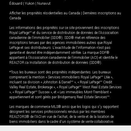
Édouard
|
Yukon
|
Nunavut
Afficher les propriétés résidentielles au Canada
|
Dernières inscriptions au
Canada
Les informations des propriétés sur ce site proviennent des inscriptions
Royal LePage
MD
et du service de distribution de données de l'Association
canadienne de l’immobilier (SDD®). SDD® met en référence des
inscriptions tenues par des agences immobilières autres que Royal
LePage et ses distributeurs. L'exactitude de l'information n'est pas
garantie et devrait être indépendamment vérifiée. La marque DDF®
appartient à l'Association canadienne de l’immobilier (ACI) et identifie le
REALTOR.ca Installation de distribution de données (SDD®).
*Tous les bureaux sont des propriétés indépendantes. Les bureaux
comprenant la mention « Services immobiliers Royal LePage
MD
Ltée »,
incluant sa division « Johnston & Daniel
MD
», « Royal LePage
MD
Credit
Valley Real Estate, Brokerage », « Royal LePage
MD
West Real Estate Services
», « Royal LePage
MD
Sussex », et « Les immeubles Mont-Tremblant »
appartiennent et sont gérés par Bridgemarq Real Estate Services
MD
.
499 900
$
Les marques de commerce MLS® ainsi que les logos qui s'y rapportent
désignent les services professionnels rendus par les membres
Planifier une visite
Demander plus d'information
REALTORS® de l'ACI en vue de l'achat, de la vente et de la location de
biens immobiliers dans le cadre d'un système de vente collaborative.