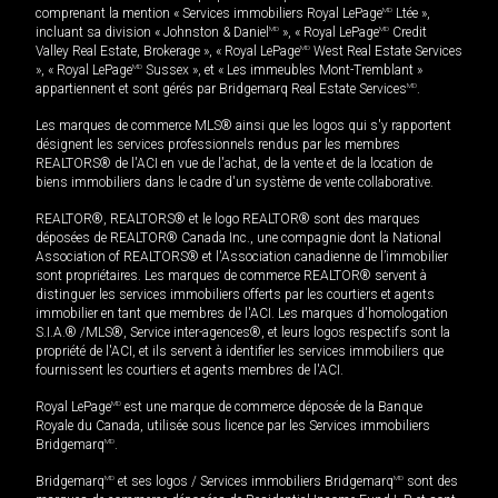
comprenant la mention « Services immobiliers Royal LePage
MD
Ltée »,
incluant sa division « Johnston & Daniel
MD
», « Royal LePage
MD
Credit
Valley Real Estate, Brokerage », « Royal LePage
MD
West Real Estate Services
», « Royal LePage
MD
Sussex », et « Les immeubles Mont-Tremblant »
appartiennent et sont gérés par Bridgemarq Real Estate Services
MD
.
Les marques de commerce MLS® ainsi que les logos qui s'y rapportent
désignent les services professionnels rendus par les membres
REALTORS® de l'ACI en vue de l'achat, de la vente et de la location de
biens immobiliers dans le cadre d'un système de vente collaborative.
REALTOR®, REALTORS® et le logo REALTOR® sont des marques
déposées de REALTOR® Canada Inc., une compagnie dont la National
Association of REALTORS® et l'Association canadienne de l’immobilier
sont propriétaires. Les marques de commerce REALTOR® servent à
distinguer les services immobiliers offerts par les courtiers et agents
immobilier en tant que membres de l'ACI. Les marques d'homologation
S.I.A.® /MLS®, Service inter-agences®, et leurs logos respectifs sont la
propriété de l'ACI, et ils servent à identifier les services immobiliers que
fournissent les courtiers et agents membres de l'ACI.
Royal LePage
MD
est une marque de commerce déposée de la Banque
Royale du Canada, utilisée sous licence par les Services immobiliers
Bridgemarq
MD
.
Bridgemarq
MD
et ses logos / Services immobiliers Bridgemarq
MD
sont des