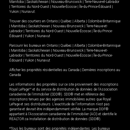
Manitoba
|
Saskatchewan
|
Nouveau-Brunswick
|
Terre-Neuve-et-Labrador
|
Territoires du Nord-Ouest
|
Nouvelle-Écosse
|
Île-du-Prince-Édouard
|
Yukon
|
Nunavut
.
Trouver des courtiers en
Ontario
|
Québec
|
Alberta
|
Colombie-Britannique
|
Manitoba
|
Saskatchewan
|
Nouveau-Brunswick
|
Terre-Neuve-et-
Labrador
|
Territoires du Nord-Ouest
|
Nouvelle-Écosse
|
Île-du-Prince-
Édouard
|
Yukon
|
Nunavut
Parcourir les bureaux en
Ontario
|
Québec
|
Alberta
|
Colombie-Britannique
|
Manitoba
|
Saskatchewan
|
Nouveau-Brunswick
|
Terre-Neuve-et-
Labrador
|
Territoires du Nord-Ouest
|
Nouvelle-Écosse
|
Île-du-Prince-
Édouard
|
Yukon
|
Nunavut
Afficher les propriétés résidentielles au Canada
|
Dernières inscriptions au
Canada
Les informations des propriétés sur ce site proviennent des inscriptions
Royal LePage
MD
et du service de distribution de données de l'Association
canadienne de l’immobilier (SDD®). SDD® met en référence des
inscriptions tenues par des agences immobilières autres que Royal
LePage et ses distributeurs. L'exactitude de l'information n'est pas
garantie et devrait être indépendamment vérifiée. La marque DDF®
appartient à l'Association canadienne de l’immobilier (ACI) et identifie le
REALTOR.ca Installation de distribution de données (SDD®).
*Tous les bureaux sont des propriétés indépendantes. Les bureaux