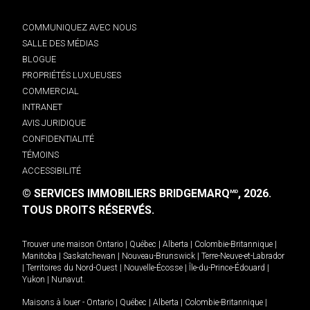
COMMUNIQUEZ AVEC NOUS
SALLE DES MÉDIAS
BLOGUE
PROPRIÉTÉS LUXUEUSES
COMMERCIAL
INTRANET
AVIS JURIDIQUE
CONFIDENTIALITÉ
TÉMOINS
ACCESSIBILITÉ
© SERVICES IMMOBILIERS BRIDGEMARQ
, 2026.
MD
TOUS DROITS RÉSERVÉS.
Trouver une maison
Ontario
|
Québec
|
Alberta
|
Colombie-Britannique
|
Manitoba
|
Saskatchewan
|
Nouveau-Brunswick
|
Terre-Neuve-et-Labrador
|
Territoires du Nord-Ouest
|
Nouvelle-Écosse
|
Île-du-Prince-Édouard
|
Yukon
|
Nunavut
.
Maisons à louer -
Ontario
|
Québec
|
Alberta
|
Colombie-Britannique
|