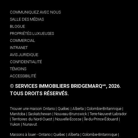
COMMUNIQUEZ AVEC NOUS
SALLE DES MÉDIAS
BLOGUE
PROPRIÉTÉS LUXUEUSES
COMMERCIAL
INTRANET
AVIS JURIDIQUE
CONFIDENTIALITÉ
TÉMOINS
ACCESSIBILITÉ
© SERVICES IMMOBILIERS BRIDGEMARQ
, 2026.
MD
TOUS DROITS RÉSERVÉS.
Trouver une maison
Ontario
|
Québec
|
Alberta
|
Colombie-Britannique
|
Manitoba
|
Saskatchewan
|
Nouveau-Brunswick
|
Terre-Neuve-et-Labrador
|
Territoires du Nord-Ouest
|
Nouvelle-Écosse
|
Île-du-Prince-Édouard
|
Yukon
|
Nunavut
.
Maisons à louer -
Ontario
|
Québec
|
Alberta
|
Colombie-Britannique
|