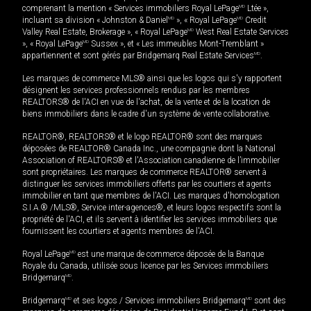
comprenant la mention « Services immobiliers Royal LePage
MD
Ltée »,
incluant sa division « Johnston & Daniel
MD
», « Royal LePage
MD
Credit
Valley Real Estate, Brokerage », « Royal LePage
MD
West Real Estate Services
», « Royal LePage
MD
Sussex », et « Les immeubles Mont-Tremblant »
appartiennent et sont gérés par Bridgemarq Real Estate Services
MD
.
Les marques de commerce MLS® ainsi que les logos qui s'y rapportent
désignent les services professionnels rendus par les membres
REALTORS® de l'ACI en vue de l'achat, de la vente et de la location de
biens immobiliers dans le cadre d'un système de vente collaborative.
REALTOR®, REALTORS® et le logo REALTOR® sont des marques
déposées de REALTOR® Canada Inc., une compagnie dont la National
Association of REALTORS® et l'Association canadienne de l’immobilier
sont propriétaires. Les marques de commerce REALTOR® servent à
distinguer les services immobiliers offerts par les courtiers et agents
immobilier en tant que membres de l'ACI. Les marques d'homologation
S.I.A.® /MLS®, Service inter-agences®, et leurs logos respectifs sont la
propriété de l'ACI, et ils servent à identifier les services immobiliers que
fournissent les courtiers et agents membres de l'ACI.
Royal LePage
MD
est une marque de commerce déposée de la Banque
Royale du Canada, utilisée sous licence par les Services immobiliers
Bridgemarq
MD
.
Bridgemarq
MD
et ses logos / Services immobiliers Bridgemarq
MD
sont des