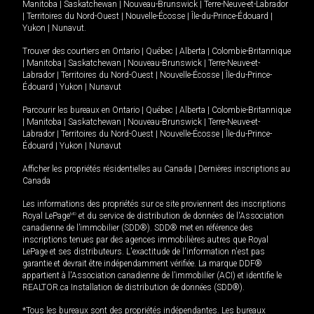
Manitoba
|
Saskatchewan
|
Nouveau-Brunswick
|
Terre-Neuve-et-Labrador
|
Territoires du Nord-Ouest
|
Nouvelle-Écosse
|
Île-du-Prince-Édouard
|
Yukon
|
Nunavut
.
Trouver des courtiers en
Ontario
|
Québec
|
Alberta
|
Colombie-Britannique
|
Manitoba
|
Saskatchewan
|
Nouveau-Brunswick
|
Terre-Neuve-et-
Labrador
|
Territoires du Nord-Ouest
|
Nouvelle-Écosse
|
Île-du-Prince-
Édouard
|
Yukon
|
Nunavut
Parcourir les bureaux en
Ontario
|
Québec
|
Alberta
|
Colombie-Britannique
|
Manitoba
|
Saskatchewan
|
Nouveau-Brunswick
|
Terre-Neuve-et-
Labrador
|
Territoires du Nord-Ouest
|
Nouvelle-Écosse
|
Île-du-Prince-
Édouard
|
Yukon
|
Nunavut
Afficher les propriétés résidentielles au Canada
|
Dernières inscriptions au
Canada
Les informations des propriétés sur ce site proviennent des inscriptions
Royal LePage
MD
et du service de distribution de données de l'Association
canadienne de l’immobilier (SDD®). SDD® met en référence des
inscriptions tenues par des agences immobilières autres que Royal
LePage et ses distributeurs. L'exactitude de l'information n'est pas
garantie et devrait être indépendamment vérifiée. La marque DDF®
appartient à l'Association canadienne de l’immobilier (ACI) et identifie le
REALTOR.ca Installation de distribution de données (SDD®).
*Tous les bureaux sont des propriétés indépendantes. Les bureaux