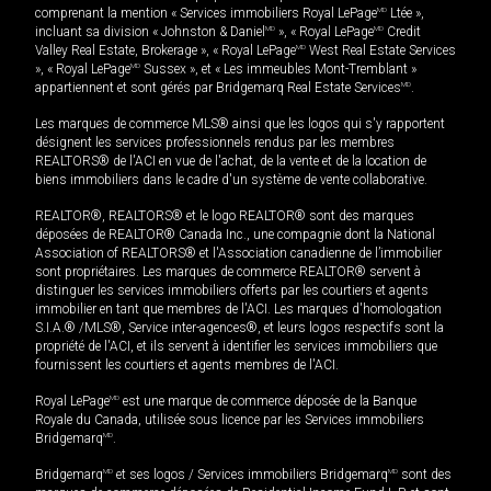
comprenant la mention « Services immobiliers Royal LePage
MD
Ltée »,
incluant sa division « Johnston & Daniel
MD
», « Royal LePage
MD
Credit
Valley Real Estate, Brokerage », « Royal LePage
MD
West Real Estate Services
», « Royal LePage
MD
Sussex », et « Les immeubles Mont-Tremblant »
appartiennent et sont gérés par Bridgemarq Real Estate Services
MD
.
Les marques de commerce MLS® ainsi que les logos qui s'y rapportent
désignent les services professionnels rendus par les membres
REALTORS® de l'ACI en vue de l'achat, de la vente et de la location de
biens immobiliers dans le cadre d'un système de vente collaborative.
REALTOR®, REALTORS® et le logo REALTOR® sont des marques
déposées de REALTOR® Canada Inc., une compagnie dont la National
Association of REALTORS® et l'Association canadienne de l’immobilier
sont propriétaires. Les marques de commerce REALTOR® servent à
distinguer les services immobiliers offerts par les courtiers et agents
immobilier en tant que membres de l'ACI. Les marques d'homologation
S.I.A.® /MLS®, Service inter-agences®, et leurs logos respectifs sont la
propriété de l'ACI, et ils servent à identifier les services immobiliers que
fournissent les courtiers et agents membres de l'ACI.
Royal LePage
MD
est une marque de commerce déposée de la Banque
Royale du Canada, utilisée sous licence par les Services immobiliers
Bridgemarq
MD
.
Bridgemarq
MD
et ses logos / Services immobiliers Bridgemarq
MD
sont des