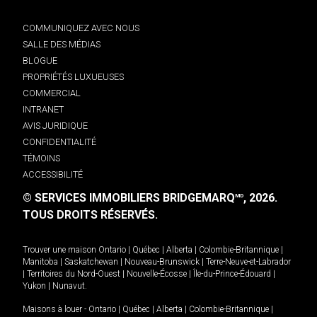
COMMUNIQUEZ AVEC NOUS
SALLE DES MÉDIAS
BLOGUE
PROPRIÉTÉS LUXUEUSES
COMMERCIAL
INTRANET
AVIS JURIDIQUE
CONFIDENTIALITÉ
TÉMOINS
ACCESSIBILITÉ
© SERVICES IMMOBILIERS BRIDGEMARQ
, 2026.
MD
TOUS DROITS RÉSERVÉS.
Trouver une maison
Ontario
|
Québec
|
Alberta
|
Colombie-Britannique
|
Manitoba
|
Saskatchewan
|
Nouveau-Brunswick
|
Terre-Neuve-et-Labrador
|
Territoires du Nord-Ouest
|
Nouvelle-Écosse
|
Île-du-Prince-Édouard
|
Yukon
|
Nunavut
.
Maisons à louer -
Ontario
|
Québec
|
Alberta
|
Colombie-Britannique
|