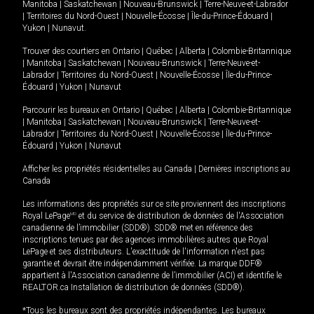
Manitoba
|
Saskatchewan
|
Nouveau-Brunswick
|
Terre-Neuve-et-Labrador
|
Territoires du Nord-Ouest
|
Nouvelle-Écosse
|
Île-du-Prince-Édouard
|
Yukon
|
Nunavut
.
Trouver des courtiers en
Ontario
|
Québec
|
Alberta
|
Colombie-Britannique
|
Manitoba
|
Saskatchewan
|
Nouveau-Brunswick
|
Terre-Neuve-et-
Labrador
|
Territoires du Nord-Ouest
|
Nouvelle-Écosse
|
Île-du-Prince-
Édouard
|
Yukon
|
Nunavut
Parcourir les bureaux en
Ontario
|
Québec
|
Alberta
|
Colombie-Britannique
|
Manitoba
|
Saskatchewan
|
Nouveau-Brunswick
|
Terre-Neuve-et-
Labrador
|
Territoires du Nord-Ouest
|
Nouvelle-Écosse
|
Île-du-Prince-
Édouard
|
Yukon
|
Nunavut
Afficher les propriétés résidentielles au Canada
|
Dernières inscriptions au
Canada
Les informations des propriétés sur ce site proviennent des inscriptions
Royal LePage
MD
et du service de distribution de données de l'Association
canadienne de l’immobilier (SDD®). SDD® met en référence des
inscriptions tenues par des agences immobilières autres que Royal
LePage et ses distributeurs. L'exactitude de l'information n'est pas
garantie et devrait être indépendamment vérifiée. La marque DDF®
appartient à l'Association canadienne de l’immobilier (ACI) et identifie le
REALTOR.ca Installation de distribution de données (SDD®).
*Tous les bureaux sont des propriétés indépendantes. Les bureaux