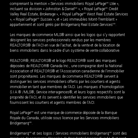
comprenant la mention « Services immobiliers Royal LePage
MD
Ltée »,
incluant sa division « Johnston & Daniel
MD
», « Royal LePage
MD
Credit
Valley Real Estate, Brokerage », « Royal LePage
MD
West Real Estate Services
», « Royal LePage
MD
Sussex », et « Les immeubles Mont-Tremblant »
appartiennent et sont gérés par Bridgemarq Real Estate Services
MD
.
Les marques de commerce MLS® ainsi que les logos qui s'y rapportent
désignent les services professionnels rendus par les membres
REALTORS® de l'ACI en vue de l'achat, de la vente et de la location de
biens immobiliers dans le cadre d'un système de vente collaborative.
REALTOR®, REALTORS® et le logo REALTOR® sont des marques
déposées de REALTOR® Canada Inc., une compagnie dont la National
Association of REALTORS® et l'Association canadienne de l’immobilier
sont propriétaires. Les marques de commerce REALTOR® servent à
distinguer les services immobiliers offerts par les courtiers et agents
immobilier en tant que membres de l'ACI. Les marques d'homologation
S.I.A.® /MLS®, Service inter-agences®, et leurs logos respectifs sont la
propriété de l'ACI, et ils servent à identifier les services immobiliers que
fournissent les courtiers et agents membres de l'ACI.
Royal LePage
MD
est une marque de commerce déposée de la Banque
Royale du Canada, utilisée sous licence par les Services immobiliers
Bridgemarq
MD
.
Bridgemarq
MD
et ses logos / Services immobiliers Bridgemarq
MD
sont des