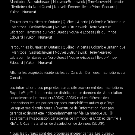
Manitoba
|
Saskatchewan
|
Nouveau-Brunswick
|
Terre-Neuve-et-Labrador
|
Territoires du Nord-Ouest
|
Nouvelle-Écosse
|
Île-du-Prince-Édouard
|
Yukon
|
Nunavut
.
Trouver des courtiers en
Ontario
|
Québec
|
Alberta
|
Colombie-Britannique
|
Manitoba
|
Saskatchewan
|
Nouveau-Brunswick
|
Terre-Neuve-et-
Labrador
|
Territoires du Nord-Ouest
|
Nouvelle-Écosse
|
Île-du-Prince-
Édouard
|
Yukon
|
Nunavut
Parcourir les bureaux en
Ontario
|
Québec
|
Alberta
|
Colombie-Britannique
|
Manitoba
|
Saskatchewan
|
Nouveau-Brunswick
|
Terre-Neuve-et-
Labrador
|
Territoires du Nord-Ouest
|
Nouvelle-Écosse
|
Île-du-Prince-
Édouard
|
Yukon
|
Nunavut
Afficher les propriétés résidentielles au Canada
|
Dernières inscriptions au
Canada
Les informations des propriétés sur ce site proviennent des inscriptions
Royal LePage
MD
et du service de distribution de données de l'Association
canadienne de l’immobilier (SDD®). SDD® met en référence des
inscriptions tenues par des agences immobilières autres que Royal
LePage et ses distributeurs. L'exactitude de l'information n'est pas
garantie et devrait être indépendamment vérifiée. La marque DDF®
appartient à l'Association canadienne de l’immobilier (ACI) et identifie le
REALTOR.ca Installation de distribution de données (SDD®).
*Tous les bureaux sont des propriétés indépendantes. Les bureaux