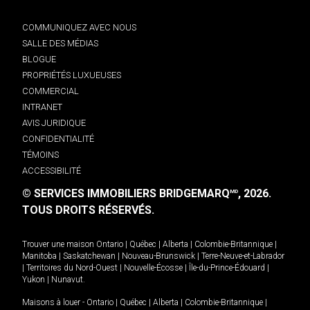
COMMUNIQUEZ AVEC NOUS
SALLE DES MÉDIAS
BLOGUE
PROPRIÉTÉS LUXUEUSES
COMMERCIAL
INTRANET
AVIS JURIDIQUE
CONFIDENTIALITÉ
TÉMOINS
ACCESSIBILITÉ
© SERVICES IMMOBILIERS BRIDGEMARQ
, 2026.
MD
TOUS DROITS RÉSERVÉS.
Trouver une maison
Ontario
|
Québec
|
Alberta
|
Colombie-Britannique
|
Manitoba
|
Saskatchewan
|
Nouveau-Brunswick
|
Terre-Neuve-et-Labrador
|
Territoires du Nord-Ouest
|
Nouvelle-Écosse
|
Île-du-Prince-Édouard
|
Yukon
|
Nunavut
.
Maisons à louer -
Ontario
|
Québec
|
Alberta
|
Colombie-Britannique
|