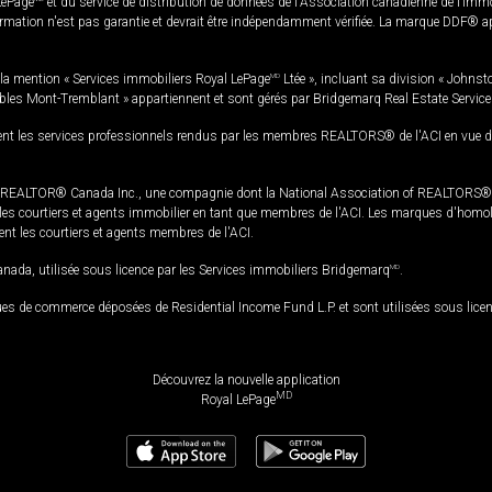
LePage
et du service de distribution de données de l'Association canadienne de l’im
rmation n'est pas garantie et devrait être indépendamment vérifiée. La marque DDF® appa
la mention « Services immobiliers Royal LePage
MD
Ltée », incluant sa division « Johnst
bles Mont-Tremblant » appartiennent et sont gérés par Bridgemarq Real Estate Servic
 les services professionnels rendus par les membres REALTORS® de l'ACI en vue de l'a
TOR® Canada Inc., une compagnie dont la National Association of REALTORS® et l'
s courtiers et agents immobilier en tant que membres de l'ACI. Les marques d'homolog
ssent les courtiers et agents membres de l'ACI.
da, utilisée sous licence par les Services immobiliers Bridgemarq
MD
.
s de commerce déposées de Residential Income Fund L.P. et sont utilisées sous lice
Découvrez la nouvelle application
MD
Royal LePage