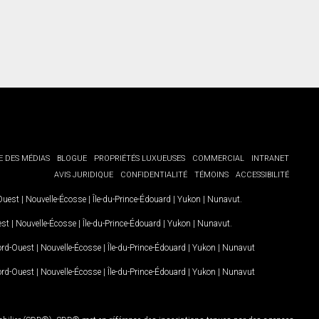
E DES MÉDIAS
BLOGUE
PROPRIÉTÉS LUXUEUSES
COMMERCIAL
INTRANET
AVIS JURIDIQUE
CONFIDENTIALITÉ
TÉMOINS
ACCESSIBILITÉ
-Ouest
|
Nouvelle-Écosse
|
Île-du-Prince-Édouard
|
Yukon
|
Nunavut
.
est
|
Nouvelle-Écosse
|
Île-du-Prince-Édouard
|
Yukon
|
Nunavut
.
Nord-Ouest
|
Nouvelle-Écosse
|
Île-du-Prince-Édouard
|
Yukon
|
Nunavut
Nord-Ouest
|
Nouvelle-Écosse
|
Île-du-Prince-Édouard
|
Yukon
|
Nunavut