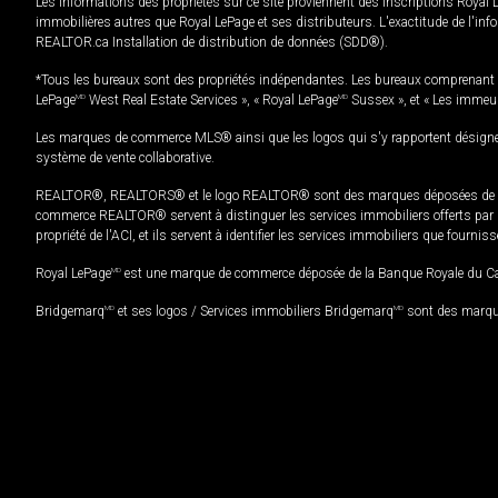
Les informations des propriétés sur ce site proviennent des inscriptions Royal 
immobilières autres que Royal LePage et ses distributeurs. L'exactitude de l'info
REALTOR.ca Installation de distribution de données (SDD®).
*Tous les bureaux sont des propriétés indépendantes. Les bureaux comprenant 
LePage
MD
West Real Estate Services », « Royal LePage
MD
Sussex », et « Les immeu
Les marques de commerce MLS® ainsi que les logos qui s'y rapportent désignent
système de vente collaborative.
REALTOR®, REALTORS® et le logo REALTOR® sont des marques déposées de REAL
commerce REALTOR® servent à distinguer les services immobiliers offerts par le
propriété de l'ACI, et ils servent à identifier les services immobiliers que fourni
Royal LePage
MD
est une marque de commerce déposée de la Banque Royale du Cana
Bridgemarq
MD
et ses logos / Services immobiliers Bridgemarq
MD
sont des marque