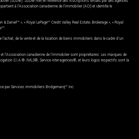
mobilier (SDD®). SDD® met en référence des inscriptions tenues par des agences
rtient à l'Association canadienne de l’immobilier (ACI) et identifie le
on & Daniel
MD
», « Royal LePage
MD
Credit Valley Real Estate, Brokerage », « Royal
es
MD
.
chat, de la vente et de la location de biens immobiliers dans le cadre d'un
Association canadienne de l’immobilier sont propriétaires. Les marques de
ation S.I.A.® /MLS®, Service inter-agences®, et leurs logos respectifs sont la
nce par Services immobiliers Bridgemarq
MD
Inc.