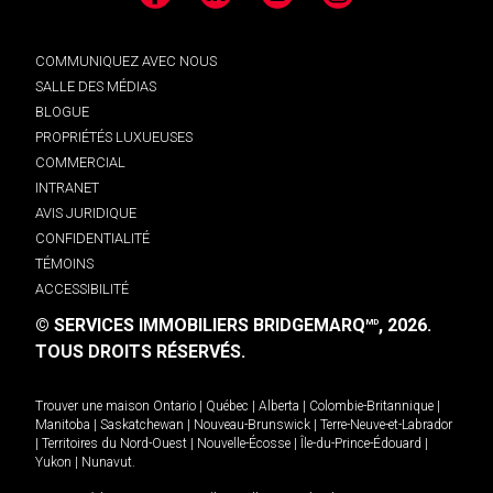
Facebook
LinkedIn
YouTube
Instagram
COMMUNIQUEZ AVEC NOUS
SALLE DES MÉDIAS
BLOGUE
PROPRIÉTÉS LUXUEUSES
COMMERCIAL
INTRANET
AVIS JURIDIQUE
CONFIDENTIALITÉ
TÉMOINS
ACCESSIBILITÉ
© SERVICES IMMOBILIERS BRIDGEMARQ
, 2026.
MD
TOUS DROITS RÉSERVÉS.
Trouver une maison
Ontario
|
Québec
|
Alberta
|
Colombie-Britannique
|
Manitoba
|
Saskatchewan
|
Nouveau-Brunswick
|
Terre-Neuve-et-Labrador
|
Territoires du Nord-Ouest
|
Nouvelle-Écosse
|
Île-du-Prince-Édouard
|
Yukon
|
Nunavut
.