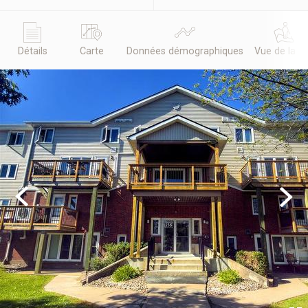
Détails
Carte
Données démographiques
Vue de la r
Previous
Next