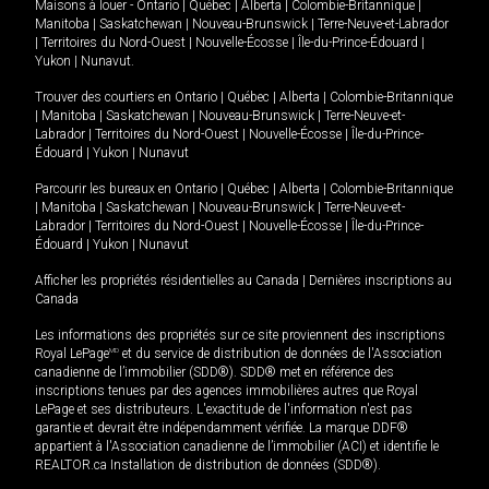
Maisons à louer -
Ontario
|
Québec
|
Alberta
|
Colombie-Britannique
|
Manitoba
|
Saskatchewan
|
Nouveau-Brunswick
|
Terre-Neuve-et-Labrador
|
Territoires du Nord-Ouest
|
Nouvelle-Écosse
|
Île-du-Prince-Édouard
|
Yukon
|
Nunavut
.
Trouver des courtiers en
Ontario
|
Québec
|
Alberta
|
Colombie-Britannique
|
Manitoba
|
Saskatchewan
|
Nouveau-Brunswick
|
Terre-Neuve-et-
Labrador
|
Territoires du Nord-Ouest
|
Nouvelle-Écosse
|
Île-du-Prince-
Édouard
|
Yukon
|
Nunavut
Parcourir les bureaux en
Ontario
|
Québec
|
Alberta
|
Colombie-Britannique
|
Manitoba
|
Saskatchewan
|
Nouveau-Brunswick
|
Terre-Neuve-et-
Labrador
|
Territoires du Nord-Ouest
|
Nouvelle-Écosse
|
Île-du-Prince-
Édouard
|
Yukon
|
Nunavut
Afficher les propriétés résidentielles au Canada
|
Dernières inscriptions au
Canada
Les informations des propriétés sur ce site proviennent des inscriptions
Royal LePage
MD
et du service de distribution de données de l'Association
canadienne de l’immobilier (SDD®). SDD® met en référence des
inscriptions tenues par des agences immobilières autres que Royal
LePage et ses distributeurs. L'exactitude de l'information n'est pas
garantie et devrait être indépendamment vérifiée. La marque DDF®
appartient à l'Association canadienne de l’immobilier (ACI) et identifie le
REALTOR.ca Installation de distribution de données (SDD®).