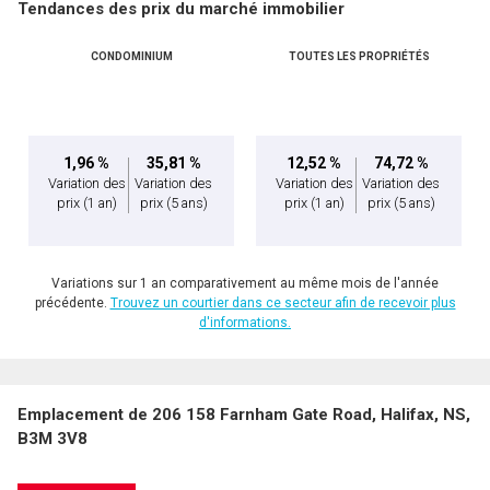
Tendances des prix du marché immobilier
CONDOMINIUM
TOUTES LES PROPRIÉTÉS
1,96 %
35,81 %
12,52 %
74,72 %
Variation des
Variation des
Variation des
Variation des
prix
(1 an)
prix
(5 ans)
prix
(1 an)
prix
(5 ans)
Variations sur 1 an comparativement au même mois de l'année
précédente.
Trouvez un courtier dans ce secteur afin de recevoir plus
d'informations.
Emplacement de 206 158 Farnham Gate Road, Halifax, NS,
B3M 3V8