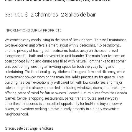
2 Chambres
2 Salles de bain
339 900
$
INFORMATIONS SUR LA PROPRIÉTÉ
Welcome to easy condo living in the heart of Rockingham. This well-maintained
two-level corner unit offers a smart layout with 2 bedrooms, 1.5 bathrooms,
and the privacy of having both bedrooms tucked away on the second level
alongside a full bath and convenient in-unit laundry. The main floor features an
open-concept living and dining area filled with natural light thanks to its corner-
unit positioning, creating an inviting space for both everyday living and
entertaining. The functional galley kitchen offers great flow and efficiency, while
a convenient powder room on the main level adds practicality for guests. This
building has been exceptionally well cared for, with low condo fees and major
exterior upgrades already completed, including windows, doors, and decking—
offering peace of mind for future owners. Located just minutes from the Canada
Games Centre, shopping, restaurants, parks, transit routes, and everyday
amenities, this condo is an excellent opportunity for first-time buyers, down-
sizers, or investors seeking a move-in ready property in a highly convenient
neighbourhood.
Gracieuseté de : Engel & Volkers