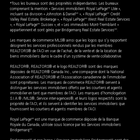
*Tous les bureaux sont des propriétés indépendantes. Les bureaux
comprenant la mention « Services immobiliers Royal LePage
MD
Ltée »,
incluant sa division « Johnston & Daniel
MD
», « Royal LePage
MD
Credit
Valley Real Estate, Brokerage », « Royal LePage
MD
West Real Estate Services
», « Royal LePage
MD
Sussex », et « Les immeubles Mont-Tremblant »
appartiennent et sont gérés par Bridgemarq Real Estate Services
MD
.
Les marques de commerce MLS® ainsi que les logos qui s'y rapportent
désignent les services professionnels rendus par les membres
REALTORS® de l'ACI en vue de l'achat, de la vente et de la location de
biens immobiliers dans le cadre d'un système de vente collaborative.
REALTOR®, REALTORS® et le logo REALTOR® sont des marques
déposées de REALTOR® Canada Inc., une compagnie dont la National
Association of REALTORS® et l'Association canadienne de l’immobilier
sont propriétaires. Les marques de commerce REALTOR® servent à
distinguer les services immobiliers offerts par les courtiers et agents
immobilier en tant que membres de l'ACI. Les marques d'homologation
S.I.A.® /MLS®, Service inter-agences®, et leurs logos respectifs sont la
propriété de l'ACI, et ils servent à identifier les services immobiliers que
fournissent les courtiers et agents membres de l'ACI.
Royal LePage
MD
est une marque de commerce déposée de la Banque
Royale du Canada, utilisée sous licence par les Services immobiliers
Bridgemarq
MD
.
MD
MD