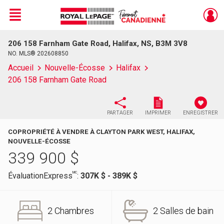
Menu
206 158 Farnham Gate Road, Halifax, NS, B3M 3V8
Live
En Direct
NO. MLS® 202608850
Accueil
Nouvelle-Écosse
Halifax
206 158 Farnham Gate Road
PARTAGER
IMPRIMER
ENREGISTRER
COPROPRIÉTÉ À VENDRE À CLAYTON PARK WEST, HALIFAX,
NOUVELLE-ÉCOSSE
339 900
$
MC
ÉvaluationExpress
:
307K $ - 389K $
2 Chambres
2 Salles de bain