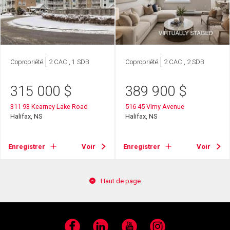
Copropriété
2 CAC , 1 SDB
Copropriété
2 CAC , 2 SDB
315 000
$
389 900
$
311 93 Kearney Lake Road
516 45 Vimy Avenue
Halifax, NS
Halifax, NS
Enregistrer
Voir
Enregistrer
Voir
Haut de page