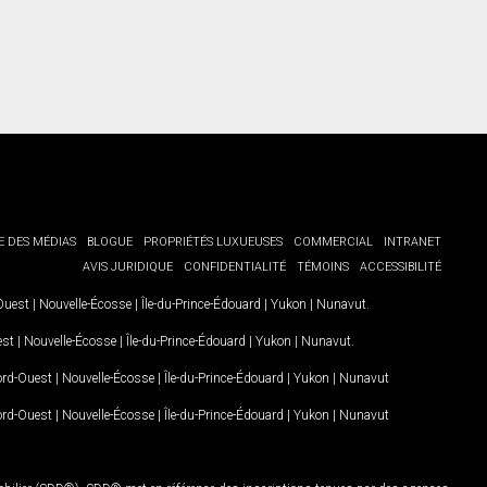
E DES MÉDIAS
BLOGUE
PROPRIÉTÉS LUXUEUSES
COMMERCIAL
INTRANET
AVIS JURIDIQUE
CONFIDENTIALITÉ
TÉMOINS
ACCESSIBILITÉ
-Ouest
|
Nouvelle-Écosse
|
Île-du-Prince-Édouard
|
Yukon
|
Nunavut
.
est
|
Nouvelle-Écosse
|
Île-du-Prince-Édouard
|
Yukon
|
Nunavut
.
Nord-Ouest
|
Nouvelle-Écosse
|
Île-du-Prince-Édouard
|
Yukon
|
Nunavut
Nord-Ouest
|
Nouvelle-Écosse
|
Île-du-Prince-Édouard
|
Yukon
|
Nunavut