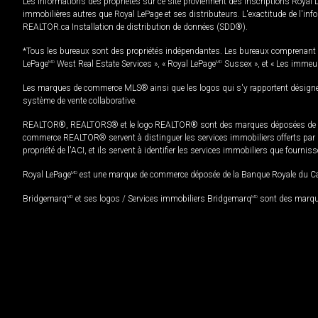
Les informations des propriétés sur ce site proviennent des inscriptions Royal 
immobilières autres que Royal LePage et ses distributeurs. L'exactitude de l'info
REALTOR.ca Installation de distribution de données (SDD®).
*Tous les bureaux sont des propriétés indépendantes. Les bureaux comprenant 
LePage
MD
West Real Estate Services », « Royal LePage
MD
Sussex », et « Les immeu
Les marques de commerce MLS® ainsi que les logos qui s'y rapportent désignent
système de vente collaborative.
REALTOR®, REALTORS® et le logo REALTOR® sont des marques déposées de REAL
commerce REALTOR® servent à distinguer les services immobiliers offerts par le
propriété de l'ACI, et ils servent à identifier les services immobiliers que fourni
Royal LePage
MD
est une marque de commerce déposée de la Banque Royale du Cana
Bridgemarq
MD
et ses logos / Services immobiliers Bridgemarq
MD
sont des marque