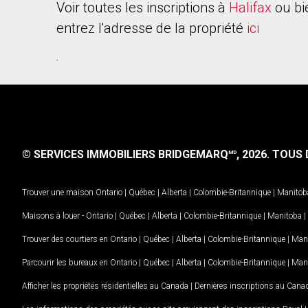
Voir toutes les inscriptions à
Halifax
ou bi
entrez l'adresse de la propriété
ici
.
© SERVICES IMMOBILIERS BRIDGEMARQ
, 2026.
TOUS D
MD
Trouver une maison
Ontario
|
Québec
|
Alberta
|
Colombie-Britannique
|
Manitob
Maisons à louer -
Ontario
|
Québec
|
Alberta
|
Colombie-Britannique
|
Manitoba
|
Trouver des courtiers en
Ontario
|
Québec
|
Alberta
|
Colombie-Britannique
|
Man
Parcourir les bureaux en
Ontario
|
Québec
|
Alberta
|
Colombie-Britannique
|
Man
Afficher les propriétés résidentielles au Canada
|
Dernières inscriptions au Cana