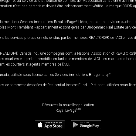
LePage
et du service de distribution de données de l'Association canadienne de l’im
rmation n'est pas garantie et devrait être indépendamment vérifiée. La marque DDF® appa
la mention « Services immobiliers Royal LePage
MD
Ltée », incluant sa division « Johnst
bles Mont-Tremblant » appartiennent et sont gérés par Bridgemarq Real Estate Servic
 les services professionnels rendus par les membres REALTORS® de l'ACI en vue de l'a
TOR® Canada Inc., une compagnie dont la National Association of REALTORS® et l'
s courtiers et agents immobilier en tant que membres de l'ACI. Les marques d'homolog
ssent les courtiers et agents membres de l'ACI.
da, utilisée sous licence par les Services immobiliers Bridgemarq
MD
.
s de commerce déposées de Residential Income Fund L.P. et sont utilisées sous lice
Découvrez la nouvelle application
MD
Royal LePage