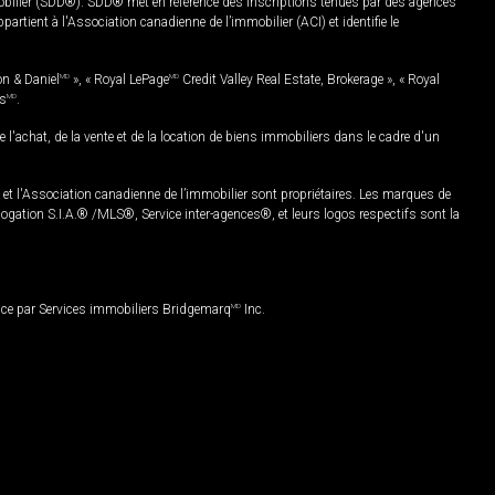
mobilier (SDD®). SDD® met en référence des inscriptions tenues par des agences
rtient à l'Association canadienne de l’immobilier (ACI) et identifie le
on & Daniel
MD
», « Royal LePage
MD
Credit Valley Real Estate, Brokerage », « Royal
es
MD
.
chat, de la vente et de la location de biens immobiliers dans le cadre d'un
Association canadienne de l’immobilier sont propriétaires. Les marques de
ation S.I.A.® /MLS®, Service inter-agences®, et leurs logos respectifs sont la
nce par Services immobiliers Bridgemarq
MD
Inc.