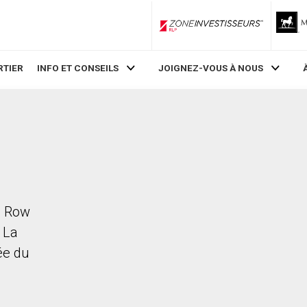
ZoneInvestisseurs RLP
RTIER
INFO ET CONSEILS
JOIGNEZ-VOUS À NOUS
n Row
 La
rée du