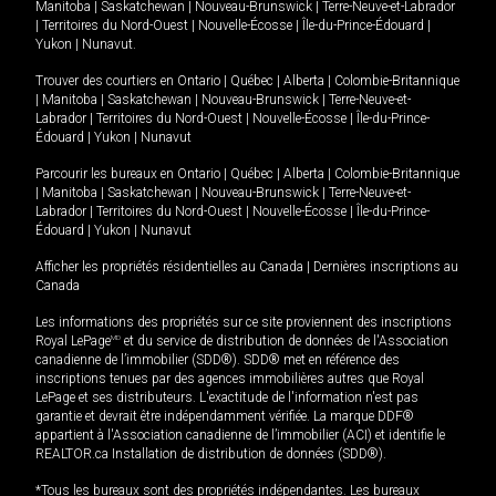
Manitoba
|
Saskatchewan
|
Nouveau-Brunswick
|
Terre-Neuve-et-Labrador
|
Territoires du Nord-Ouest
|
Nouvelle-Écosse
|
Île-du-Prince-Édouard
|
Yukon
|
Nunavut
.
Trouver des courtiers en
Ontario
|
Québec
|
Alberta
|
Colombie-Britannique
|
Manitoba
|
Saskatchewan
|
Nouveau-Brunswick
|
Terre-Neuve-et-
Labrador
|
Territoires du Nord-Ouest
|
Nouvelle-Écosse
|
Île-du-Prince-
Édouard
|
Yukon
|
Nunavut
Parcourir les bureaux en
Ontario
|
Québec
|
Alberta
|
Colombie-Britannique
|
Manitoba
|
Saskatchewan
|
Nouveau-Brunswick
|
Terre-Neuve-et-
Labrador
|
Territoires du Nord-Ouest
|
Nouvelle-Écosse
|
Île-du-Prince-
Édouard
|
Yukon
|
Nunavut
Afficher les propriétés résidentielles au Canada
|
Dernières inscriptions au
Canada
Les informations des propriétés sur ce site proviennent des inscriptions
Royal LePage
MD
et du service de distribution de données de l'Association
canadienne de l’immobilier (SDD®). SDD® met en référence des
inscriptions tenues par des agences immobilières autres que Royal
LePage et ses distributeurs. L'exactitude de l'information n'est pas
garantie et devrait être indépendamment vérifiée. La marque DDF®
appartient à l'Association canadienne de l’immobilier (ACI) et identifie le
REALTOR.ca Installation de distribution de données (SDD®).
*Tous les bureaux sont des propriétés indépendantes. Les bureaux