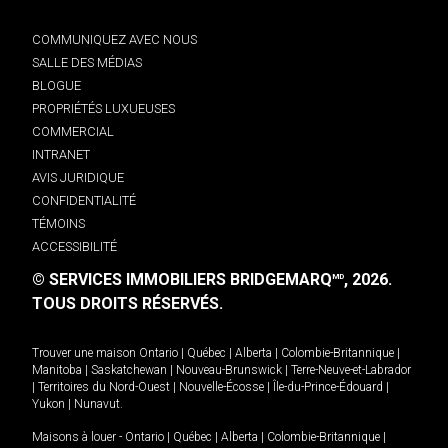
COMMUNIQUEZ AVEC NOUS
SALLE DES MÉDIAS
BLOGUE
PROPRIÉTÉS LUXUEUSES
COMMERCIAL
INTRANET
AVIS JURIDIQUE
CONFIDENTIALITÉ
TÉMOINS
ACCESSIBILITÉ
© SERVICES IMMOBILIERS BRIDGEMARQ
, 2026.
MD
TOUS DROITS RÉSERVÉS.
Trouver une maison
Ontario
|
Québec
|
Alberta
|
Colombie-Britannique
|
Manitoba
|
Saskatchewan
|
Nouveau-Brunswick
|
Terre-Neuve-et-Labrador
|
Territoires du Nord-Ouest
|
Nouvelle-Écosse
|
Île-du-Prince-Édouard
|
Yukon
|
Nunavut
.
Maisons à louer -
Ontario
|
Québec
|
Alberta
|
Colombie-Britannique
|