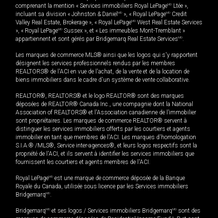
comprenant la mention « Services immobiliers Royal LePage
MD
Ltée »,
incluant sa division « Johnston & Daniel
MD
», « Royal LePage
MD
Credit
Valley Real Estate, Brokerage », « Royal LePage
MD
West Real Estate Services
», « Royal LePage
MD
Sussex », et « Les immeubles Mont-Tremblant »
appartiennent et sont gérés par Bridgemarq Real Estate Services
MD
.
Les marques de commerce MLS® ainsi que les logos qui s'y rapportent
désignent les services professionnels rendus par les membres
REALTORS® de l'ACI en vue de l'achat, de la vente et de la location de
biens immobiliers dans le cadre d'un système de vente collaborative.
REALTOR®, REALTORS® et le logo REALTOR® sont des marques
déposées de REALTOR® Canada Inc., une compagnie dont la National
Association of REALTORS® et l'Association canadienne de l’immobilier
sont propriétaires. Les marques de commerce REALTOR® servent à
distinguer les services immobiliers offerts par les courtiers et agents
immobilier en tant que membres de l'ACI. Les marques d'homologation
S.I.A.® /MLS®, Service inter-agences®, et leurs logos respectifs sont la
propriété de l'ACI, et ils servent à identifier les services immobiliers que
fournissent les courtiers et agents membres de l'ACI.
Royal LePage
MD
est une marque de commerce déposée de la Banque
Royale du Canada, utilisée sous licence par les Services immobiliers
Bridgemarq
MD
.
Bridgemarq
MD
et ses logos / Services immobiliers Bridgemarq
MD
sont des