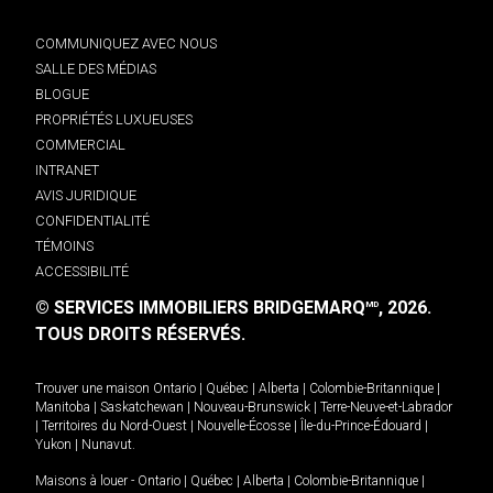
COMMUNIQUEZ AVEC NOUS
SALLE DES MÉDIAS
BLOGUE
PROPRIÉTÉS LUXUEUSES
COMMERCIAL
INTRANET
AVIS JURIDIQUE
CONFIDENTIALITÉ
TÉMOINS
ACCESSIBILITÉ
© SERVICES IMMOBILIERS BRIDGEMARQ
, 2026.
MD
TOUS DROITS RÉSERVÉS.
Trouver une maison
Ontario
|
Québec
|
Alberta
|
Colombie-Britannique
|
Manitoba
|
Saskatchewan
|
Nouveau-Brunswick
|
Terre-Neuve-et-Labrador
|
Territoires du Nord-Ouest
|
Nouvelle-Écosse
|
Île-du-Prince-Édouard
|
Yukon
|
Nunavut
.
Maisons à louer -
Ontario
|
Québec
|
Alberta
|
Colombie-Britannique
|