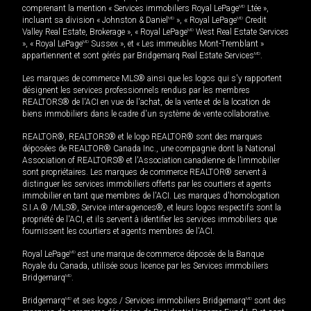
comprenant la mention « Services immobiliers Royal LePage
MD
Ltée »,
incluant sa division « Johnston & Daniel
MD
», « Royal LePage
MD
Credit
Valley Real Estate, Brokerage », « Royal LePage
MD
West Real Estate Services
», « Royal LePage
MD
Sussex », et « Les immeubles Mont-Tremblant »
appartiennent et sont gérés par Bridgemarq Real Estate Services
MD
.
Les marques de commerce MLS® ainsi que les logos qui s'y rapportent
désignent les services professionnels rendus par les membres
REALTORS® de l'ACI en vue de l'achat, de la vente et de la location de
biens immobiliers dans le cadre d'un système de vente collaborative.
REALTOR®, REALTORS® et le logo REALTOR® sont des marques
déposées de REALTOR® Canada Inc., une compagnie dont la National
Association of REALTORS® et l'Association canadienne de l’immobilier
sont propriétaires. Les marques de commerce REALTOR® servent à
distinguer les services immobiliers offerts par les courtiers et agents
immobilier en tant que membres de l'ACI. Les marques d'homologation
S.I.A.® /MLS®, Service inter-agences®, et leurs logos respectifs sont la
propriété de l'ACI, et ils servent à identifier les services immobiliers que
fournissent les courtiers et agents membres de l'ACI.
Royal LePage
MD
est une marque de commerce déposée de la Banque
Royale du Canada, utilisée sous licence par les Services immobiliers
Bridgemarq
MD
.
Bridgemarq
MD
et ses logos / Services immobiliers Bridgemarq
MD
sont des