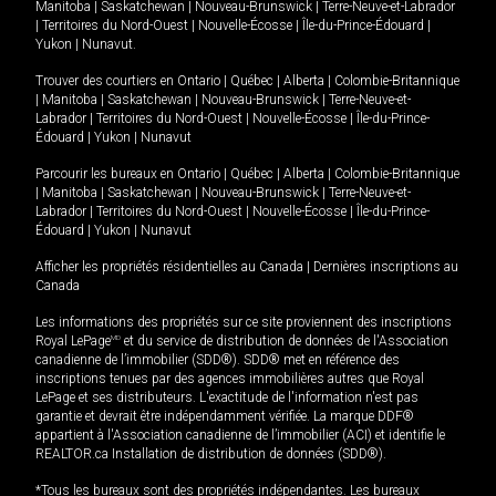
Manitoba
|
Saskatchewan
|
Nouveau-Brunswick
|
Terre-Neuve-et-Labrador
|
Territoires du Nord-Ouest
|
Nouvelle-Écosse
|
Île-du-Prince-Édouard
|
Yukon
|
Nunavut
.
Trouver des courtiers en
Ontario
|
Québec
|
Alberta
|
Colombie-Britannique
|
Manitoba
|
Saskatchewan
|
Nouveau-Brunswick
|
Terre-Neuve-et-
Labrador
|
Territoires du Nord-Ouest
|
Nouvelle-Écosse
|
Île-du-Prince-
Édouard
|
Yukon
|
Nunavut
Parcourir les bureaux en
Ontario
|
Québec
|
Alberta
|
Colombie-Britannique
|
Manitoba
|
Saskatchewan
|
Nouveau-Brunswick
|
Terre-Neuve-et-
Labrador
|
Territoires du Nord-Ouest
|
Nouvelle-Écosse
|
Île-du-Prince-
Édouard
|
Yukon
|
Nunavut
Afficher les propriétés résidentielles au Canada
|
Dernières inscriptions au
Canada
Les informations des propriétés sur ce site proviennent des inscriptions
Royal LePage
MD
et du service de distribution de données de l'Association
canadienne de l’immobilier (SDD®). SDD® met en référence des
inscriptions tenues par des agences immobilières autres que Royal
LePage et ses distributeurs. L'exactitude de l'information n'est pas
garantie et devrait être indépendamment vérifiée. La marque DDF®
appartient à l'Association canadienne de l’immobilier (ACI) et identifie le
REALTOR.ca Installation de distribution de données (SDD®).
*Tous les bureaux sont des propriétés indépendantes. Les bureaux