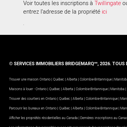
Voir toutes les inscriptions à
Twillingate
ou
entrez l'adresse de la propriété
ici
.
© SERVICES IMMOBILIERS BRIDGEMARQ
, 2026.
TOUS D
MD
Trouver une maison
Ontario
|
Québec
|
Alberta
|
Colombie-Britannique
|
Manitob
Maisons à louer -
Ontario
|
Québec
|
Alberta
|
Colombie-Britannique
|
Manitoba
|
Trouver des courtiers en
Ontario
|
Québec
|
Alberta
|
Colombie-Britannique
|
Man
Parcourir les bureaux en
Ontario
|
Québec
|
Alberta
|
Colombie-Britannique
|
Man
Afficher les propriétés résidentielles au Canada
|
Dernières inscriptions au Cana