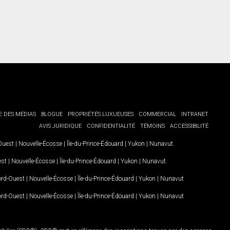
E DES MÉDIAS
BLOGUE
PROPRIÉTÉS LUXUEUSES
COMMERCIAL
INTRANET
AVIS JURIDIQUE
CONFIDENTIALITÉ
TÉMOINS
ACCESSIBILITÉ
-Ouest
|
Nouvelle-Écosse
|
Île-du-Prince-Édouard
|
Yukon
|
Nunavut
.
est
|
Nouvelle-Écosse
|
Île-du-Prince-Édouard
|
Yukon
|
Nunavut
.
Nord-Ouest
|
Nouvelle-Écosse
|
Île-du-Prince-Édouard
|
Yukon
|
Nunavut
Nord-Ouest
|
Nouvelle-Écosse
|
Île-du-Prince-Édouard
|
Yukon
|
Nunavut