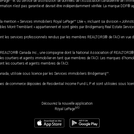
LePage
et du service de distribution de données de l'Association canadienne de l’im
rmation n'est pas garantie et devrait être indépendamment vérifiée. La marque DDF® appa
la mention « Services immobiliers Royal LePage
MD
Ltée », incluant sa division « Johnst
bles Mont-Tremblant » appartiennent et sont gérés par Bridgemarq Real Estate Servic
 les services professionnels rendus par les membres REALTORS® de l'ACI en vue de l'a
TOR® Canada Inc., une compagnie dont la National Association of REALTORS® et l'
s courtiers et agents immobilier en tant que membres de l'ACI. Les marques d'homolog
ssent les courtiers et agents membres de l'ACI.
da, utilisée sous licence par les Services immobiliers Bridgemarq
MD
.
s de commerce déposées de Residential Income Fund L.P. et sont utilisées sous lice
Découvrez la nouvelle application
MD
Royal LePage