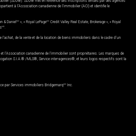
mobilier (SDD®). SDD® met en référence des inscriptions tenues par des agences
rtient à l'Association canadienne de l’immobilier (ACI) et identifie le
on & Daniel
MD
», « Royal LePage
MD
Credit Valley Real Estate, Brokerage », « Royal
es
MD
.
chat, de la vente et de la location de biens immobiliers dans le cadre d'un
Association canadienne de l’immobilier sont propriétaires. Les marques de
ation S.I.A.® /MLS®, Service inter-agences®, et leurs logos respectifs sont la
nce par Services immobiliers Bridgemarq
MD
Inc.