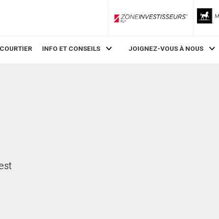
ZoneInvestisseurs RLP
 COURTIER
INFO ET CONSEILS
JOIGNEZ-VOUS À NOUS
s
est