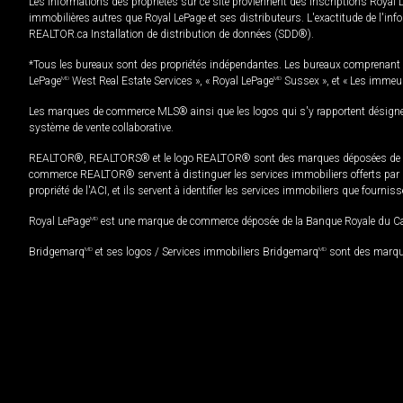
Les informations des propriétés sur ce site proviennent des inscriptions Royal 
immobilières autres que Royal LePage et ses distributeurs. L'exactitude de l'info
REALTOR.ca Installation de distribution de données (SDD®).
*Tous les bureaux sont des propriétés indépendantes. Les bureaux comprenant 
LePage
MD
West Real Estate Services », « Royal LePage
MD
Sussex », et « Les immeu
Les marques de commerce MLS® ainsi que les logos qui s'y rapportent désignent
système de vente collaborative.
REALTOR®, REALTORS® et le logo REALTOR® sont des marques déposées de REAL
commerce REALTOR® servent à distinguer les services immobiliers offerts par le
propriété de l'ACI, et ils servent à identifier les services immobiliers que fourni
Royal LePage
MD
est une marque de commerce déposée de la Banque Royale du Cana
Bridgemarq
MD
et ses logos / Services immobiliers Bridgemarq
MD
sont des marque