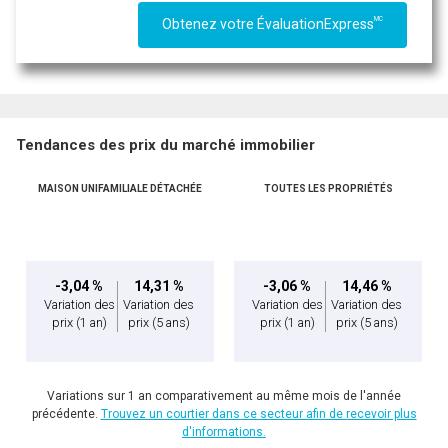
MC
Obtenez votre ÉvaluationExpress
Tendances des prix du marché immobilier
MAISON UNIFAMILIALE DÉTACHÉE
TOUTES LES PROPRIÉTÉS
-3,04 %
14,31 %
-3,06 %
14,46 %
Variation des
Variation des
Variation des
Variation des
prix
(1 an)
prix
(5 ans)
prix
(1 an)
prix
(5 ans)
Variations sur 1 an comparativement au même mois de l'année
précédente.
Trouvez un courtier dans ce secteur afin de recevoir plus
d'informations.