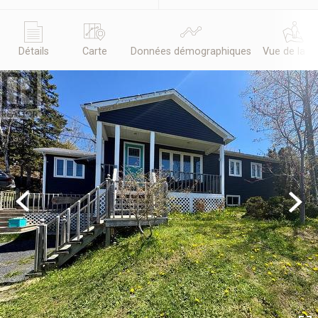
Détails
Carte
Données démographiques
Vue de la r
Previous
Next