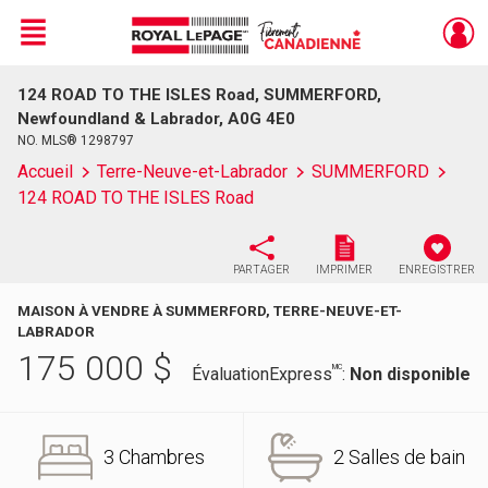
Menu
124 ROAD TO THE ISLES Road, SUMMERFORD,
Live
En Direct
Newfoundland & Labrador, A0G 4E0
NO. MLS® 1298797
Accueil
Terre-Neuve-et-Labrador
SUMMERFORD
124 ROAD TO THE ISLES Road
PARTAGER
IMPRIMER
ENREGISTRER
MAISON À VENDRE À SUMMERFORD, TERRE-NEUVE-ET-
LABRADOR
175 000
$
MC
ÉvaluationExpress
:
Non disponible
3 Chambres
2 Salles de bain