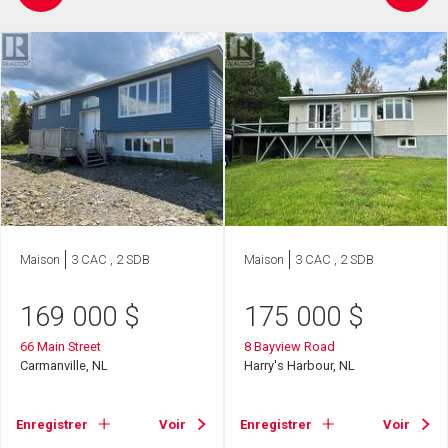
Maison
3 CAC , 2 SDB
Maison
3 CAC , 2 SDB
169 000
$
175 000
$
66 Main Street
8 Bayview Road
Carmanville, NL
Harry's Harbour, NL
Enregistrer
Voir
Enregistrer
Voir