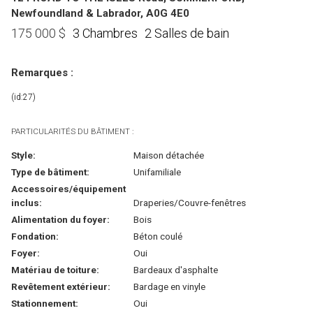
Newfoundland & Labrador, A0G 4E0
3 Chambres
2 Salles de bain
175 000
$
Remarques :
(id:27)
PARTICULARITÉS DU BÂTIMENT :
Style:
Maison détachée
Type de bâtiment:
Unifamiliale
Accessoires/équipement
inclus:
Draperies/Couvre-fenêtres
Alimentation du foyer:
Bois
Fondation:
Béton coulé
Foyer:
Oui
Matériau de toiture:
Bardeaux d'asphalte
Revêtement extérieur:
Bardage en vinyle
Stationnement:
Oui