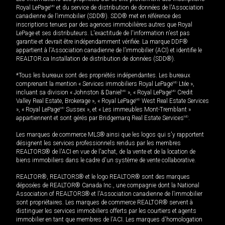
Royal LePage
MD
et du service de distribution de données de l'Association
canadienne de l’immobilier (SDD®). SDD® met en référence des
inscriptions tenues par des agences immobilières autres que Royal
LePage et ses distributeurs. L'exactitude de l'information n'est pas
garantie et devrait être indépendamment vérifiée. La marque DDF®
appartient à l'Association canadienne de l’immobilier (ACI) et identifie le
REALTOR.ca Installation de distribution de données (SDD®).
*Tous les bureaux sont des propriétés indépendantes. Les bureaux
comprenant la mention « Services immobiliers Royal LePage
MD
Ltée »,
incluant sa division « Johnston & Daniel
MD
», « Royal LePage
MD
Credit
Valley Real Estate, Brokerage », « Royal LePage
MD
West Real Estate Services
», « Royal LePage
MD
Sussex », et « Les immeubles Mont-Tremblant »
appartiennent et sont gérés par Bridgemarq Real Estate Services
MD
.
Les marques de commerce MLS® ainsi que les logos qui s'y rapportent
désignent les services professionnels rendus par les membres
REALTORS® de l'ACI en vue de l'achat, de la vente et de la location de
biens immobiliers dans le cadre d'un système de vente collaborative.
REALTOR®, REALTORS® et le logo REALTOR® sont des marques
déposées de REALTOR® Canada Inc., une compagnie dont la National
Association of REALTORS® et l'Association canadienne de l’immobilier
sont propriétaires. Les marques de commerce REALTOR® servent à
distinguer les services immobiliers offerts par les courtiers et agents
immobilier en tant que membres de l'ACI. Les marques d'homologation